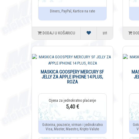
Diners, PayPal, Kartice na rate
DODAJ U KOŠARICU
DO
MASKICA GOOSPERY MERCURY SF
MAS
JELLY ZA APPLE IPHONE 14 PLUS,
JE
ROZA
5,40 €
Gotovina, pouzeće, virman i jednokratno
Got
Visa, Master, Maestro, Kripto Valute
V