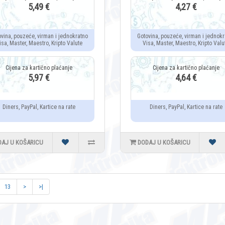
5,49 €
4,27 €
ovina, pouzeće, virman i jednokratno
Gotovina, pouzeće, virman i jednokr
isa, Master, Maestro, Kripto Valute
Visa, Master, Maestro, Kripto Valu
5,97 €
4,64 €
Diners, PayPal, Kartice na rate
Diners, PayPal, Kartice na rate
DAJ U KOŠARICU
DODAJ U KOŠARICU
13
>
>|