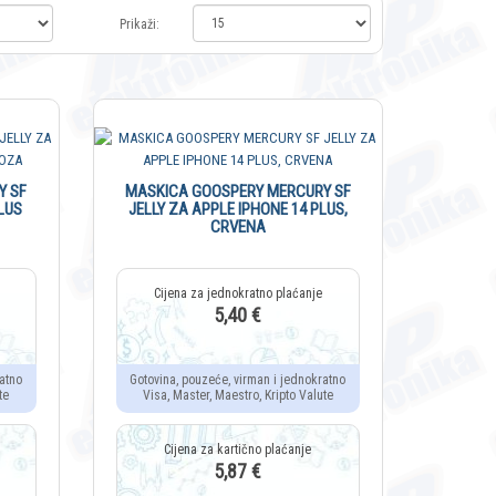
Prikaži:
Y SF
MASKICA GOOSPERY MERCURY SF
LUS
JELLY ZA APPLE IPHONE 14 PLUS,
CRVENA
5,40 €
atno
Gotovina, pouzeće, virman i jednokratno
te
Visa, Master, Maestro, Kripto Valute
5,87 €