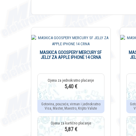
MASKICA GOOSPERY MERCURY SF
MAS
JELLY ZA APPLE IPHONE 14 CRNA
JE
5,40 €
Gotovina, pouzeće, virman i jednokratno
Got
Visa, Master, Maestro, Kripto Valute
V
5,87 €