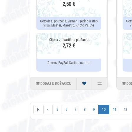
2,50 €
Gotovina, pouzeće, virman i jednokratno
Got
Visa, Master, Maestro, Kripto Valute
V
2,72 €
Diners, PayPal, Kartice na rate
DODAJ U KOŠARICU
DO
|<
<
5
6
7
8
9
10
11
12