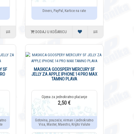
Diners, PayPal, Kartice na rate
DODAJ U KOŠARICU
Y SF
MASKICA GOOSPERY MERCURY SF
PRO
JELLY ZA APPLE IPHONE 14 PRO MAX
TAMNO PLAVA
2,50 €
atno
Gotovina, pouzeće, virman i jednokratno
te
Visa, Master, Maestro, Kripto Valute