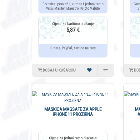
Gotovina, pouzeće, virman i jednokratno
Got
Visa, Master, Maestro, Kripto Valute
V
5,87 €
Diners, PayPal, Kartice na rate
DODAJ U KOŠARICU
DO
MASKICA MAGSAFE ZA APPLE
MA
IPHONE 11 PROZIRNA
A