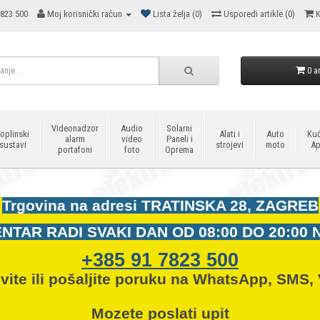
823 500
Moj korisnički račun
Lista želja (0)
Usporedi artikle (0)
K
0 ar
Videonadzor
Audio
Solarni
oplinski
Alati i
Auto
Kuć
alarm
video
Paneli i
sustavi
strojevi
moto
Ap
portafoni
foto
Oprema
Trgovina na adresi
TRATINSKA 28, ZAGREB
NTAR RADI SVAKI DAN OD
08:00 DO 20:00 
+385 91 7823 500
vite ili pošaljite poruku na WhatsApp, SMS, 
Mozete
poslati upit