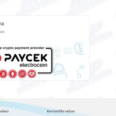
ma
luta
odaci
Korisnički račun