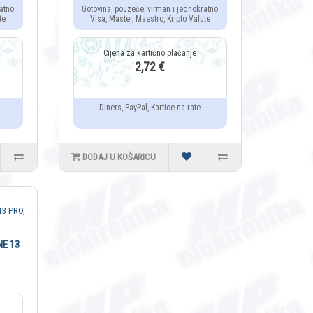
atno
Gotovina, pouzeće, virman i jednokratno
te
Visa, Master, Maestro, Kripto Valute
2,72 €
Diners, PayPal, Kartice na rate
DODAJ U KOŠARICU
E 13