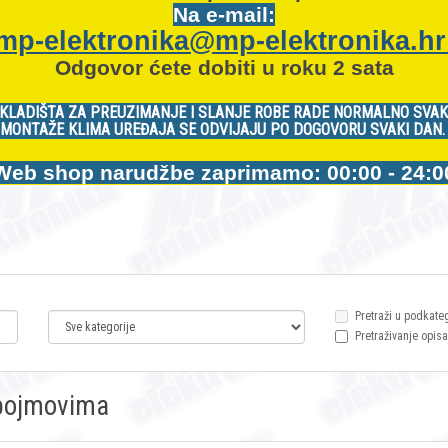
Na e-mail:
mp-elektronika@mp-elektronika.h
Odgovor ćete dobiti u roku 2 sata
KLADIŠTA ZA PREUZIMANJE I SLANJE ROBE RADE NORMALNO SVAK
MONTAŽE KLIMA UREĐAJA SE ODVIJAJU PO DOGOVORU SVAKI DAN
Web shop narudžbe zaprimamo: 00:00 - 24:0
Pretraži u podkate
Pretraživanje opisa
m pojmovima