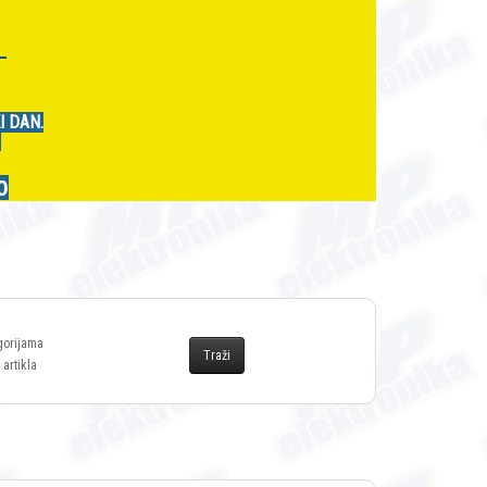
r
I DAN.
.
0
gorijama
 artikla