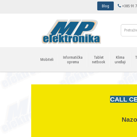
Blog
+385 91 7
Informatička
Tablet
Klima
T
Mobiteli
oprema
netbook
uređaji
CALL CE
Nazo