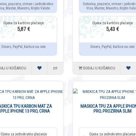
ovina, pouzeće, virman i jednokratno
Gotovina, pouzeće, virman i jednokr
isa, Master, Maestro, Kripto Valute
Visa, Master, Maestro, Kripto Valu
5,87 €
5,43 €
Diners, PayPal, Kartice na rate
Diners, PayPal, Kartice na rate
DAJ U KOŠARICU
DODAJ U KOŠARICU
SKICA TPU KARBON MAT ZA
MASKICA TPU ZA APPLE IPHON
PPLE IPHONE 13 PRO, CRNA
PRO, PROZIRNA SLIM