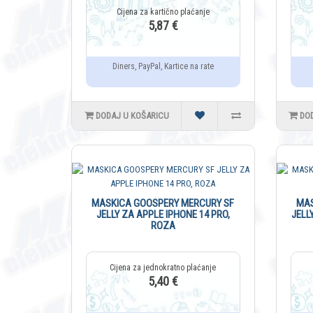
5,87 €
Diners, PayPal, Kartice na rate
DODAJ U KOŠARICU
DO
MASKICA GOOSPERY MERCURY SF
MAS
JELLY ZA APPLE IPHONE 14 PRO,
JELL
ROZA
5,40 €