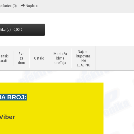
ošarica
(0)
Naplata
tikal(a) - 0,00 €
Najam -
Sve
Montaža
anski
kupovina
za
Ostalo
klima
arati
NA
dom
uređaja
LEASING
NA BROJ:
Viber