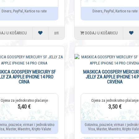
Diners, PayPal, Kartice na rate
Diners, PayPal, Kartice na rate
DAJ U KOŠARICU
DODAJ U KOŠARICU
KICA GOOSPERY MERCURY SF
MASKICA GOOSPERY MERCUR
LLY ZA APPLE IPHONE 14 PRO
JELLY ZA APPLE IPHONE 14 
CRNA
CRVENA
5,40 €
3,50 €
ovina, pouzeće, virman i jednokratno
Gotovina, pouzeće, virman i jednokr
isa, Master, Maestro, Kripto Valute
Visa, Master, Maestro, Kripto Valu