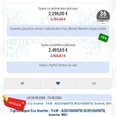
36
2.296,00 €
mjeseci
2.701,00 €
JAMSTVO
Gotovina, pouzeće, virman i jednokratno Visa, Master, Maestro, Kripto Valute
-15 %
2.495,65 €
2.935,87 €
Diners, PayPal, Kartice na rate
od 04.08.2026 - 19.08.2026
Fujitsu Super Eco Inverter - 9 kW - ASEH36KMTB/AOEH36KMTB,
Inverter, WiFi