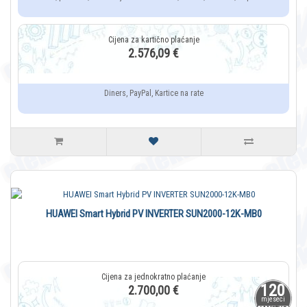
2.576,09 €
Diners, PayPal, Kartice na rate
HUAWEI Smart Hybrid PV INVERTER SUN2000-12K-MB0
120
2.700,00 €
mjeseci