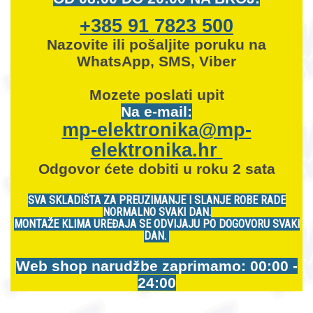
+385 91 7823 500
Nazovite ili pošaljite poruku na
WhatsApp, SMS, Viber
Mozete
poslati upit
Na e-mail:
mp-elektronika@mp-
elektronika.hr
Odgovor ćete dobiti u roku 2 sata
SVA SKLADIŠTA ZA PREUZIMANJE I SLANJE ROBE RADE
NORMALNO SVAKI DAN.
MONTAŽE KLIMA UREĐAJA SE ODVIJAJU PO DOGOVORU SVAKI
DAN.
Web shop narudžbe zaprimamo: 00:00 -
24:00