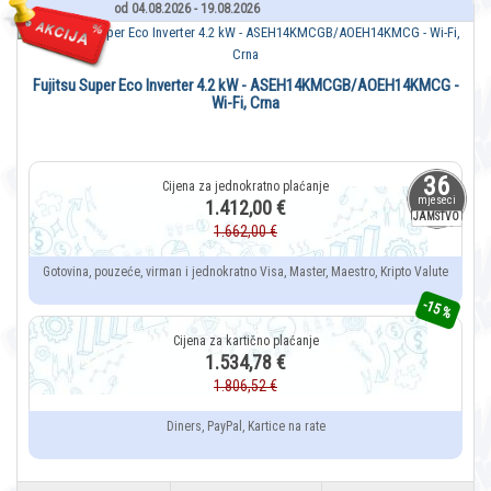
od 04.08.2026 - 19.08.2026
Fujitsu Super Eco Inverter 4.2 kW - ASEH14KMCGB/AOEH14KMCG -
Wi-Fi, Crna
36
mjeseci
1.412,00 €
JAMSTVO
1.662,00 €
Gotovina, pouzeće, virman i jednokratno Visa, Master, Maestro, Kripto Valute
-15 %
1.534,78 €
1.806,52 €
Diners, PayPal, Kartice na rate