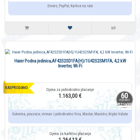
Diners, PayPal, Kartice na rate
Haier Podna jedinica,AF42S2SD1FA(H)/1U42S2SM1FA, 4,2 kW
Inverter, Wi-Fi
RASPRODANO
60
1.163,00 €
mjeseci
JAMSTVO
Gotovina, pouzeće, virman i jednokratno Visa, Master, Maestro, Kripto Valute
1.264,13 €