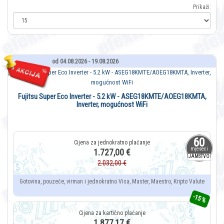
Prikaži:
od 04.08.2026 - 19.08.2026
Fujitsu Super Eco Inverter - 5.2 kW - ASEG18KMTE/AOEG18KMTA,
Inverter, mogućnost WiFi
60
mjeseci
1.727,00 €
JAMSTVO
2.032,00 €
Gotovina, pouzeće, virman i jednokratno Visa, Master, Maestro, Kripto Valute
-15 %
1.877,17 €