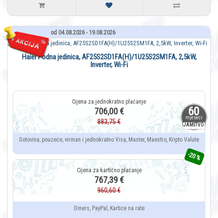
od 04.08.2026 - 19.08.2026
Haier Podna jedinica, AF25S2SD1FA(H)/1U25S2SM1FA, 2,5kW,
Inverter, Wi-Fi
60
706,00 €
mjeseci
883,75 €
JAMSTVO
Gotovina, pouzeće, virman i jednokratno Visa, Master, Maestro, Kripto Valute
-20 %
767,39 €
960,60 €
Diners, PayPal, Kartice na rate