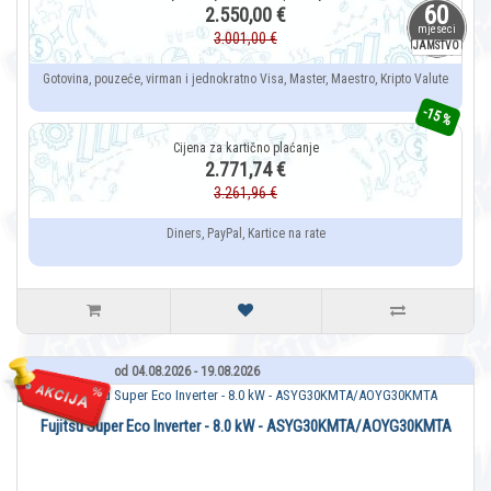
60
2.550,00 €
mjeseci
3.001,00 €
JAMSTVO
Gotovina, pouzeće, virman i jednokratno Visa, Master, Maestro, Kripto Valute
-15 %
2.771,74 €
3.261,96 €
Diners, PayPal, Kartice na rate
od 04.08.2026 - 19.08.2026
Fujitsu Super Eco Inverter - 8.0 kW - ASYG30KMTA/AOYG30KMTA