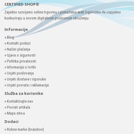
CERTIFIED SHOP®
Zajedno razvijamo online trgovinu i pomažemo web trgovcima da uspješno
konkuriraju u novom digitalnom poslovnom okruženju.
Informacije
»
Blog
»
Kontakt podaci
»
Načini plaćanja
»
Izjava o sigurnosti
»
Politika privatnosti
»
Informacije o tvrtki
»
Uvjeti poslovanja
»
Uvjeti dostave i isporuke
»
Uvjeti povrata i reklamacije
Služba za korisnike
»
Kontaktirajte nas
»
Povrati artikala
»
Mapa site-a
Dodaci
»
Robne marke (brandovi)