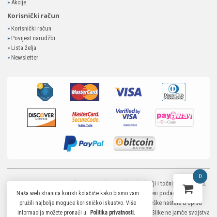
»
Akcije
Korisnički račun
»
Korisnički račun
»
Povijest narudžbi
»
Lista želja
»
Newsletter
0
MP-ELEKTRONIKA SHOP
© 2026. Trudimo se dati što bolji i točniji opis i sliku.
Unatoč tome, ne možemo garantirati da su svi navedeni podaci i slike u
Naša web stranica koristi kolačiće kako bismo vam
potpunosti točni. Ne odgovaramo za eventualne pogreške nastale u opisu
pružili najbolje moguće korisničko iskustvo. Više
proizvoda, greške prilikom štampanja te promjene cijena. Slike ne jamče svojstva
informacija možete pronaći u:
Politika privatnosti.