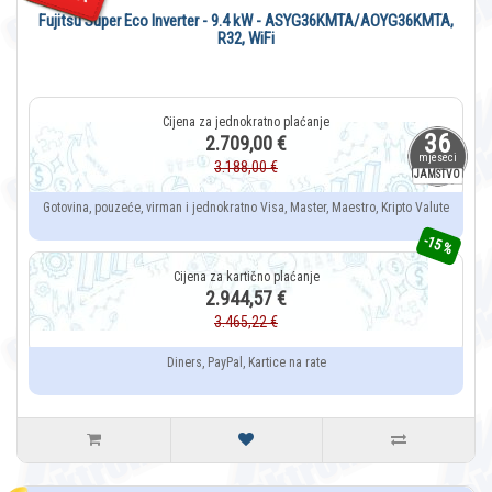
Fujitsu Super Eco Inverter - 9.4 kW - ASYG36KMTA/AOYG36KMTA,
R32, WiFi
36
2.709,00 €
mjeseci
3.188,00 €
JAMSTVO
Gotovina, pouzeće, virman i jednokratno Visa, Master, Maestro, Kripto Valute
-15 %
2.944,57 €
3.465,22 €
Diners, PayPal, Kartice na rate