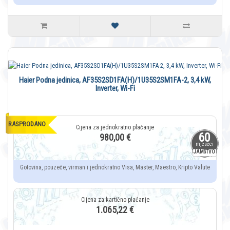
Haier Podna jedinica, AF35S2SD1FA(H)/1U35S2SM1FA-2, 3,4 kW,
Inverter, Wi-Fi
RASPRODANO
60
980,00 €
mjeseci
JAMSTVO
Gotovina, pouzeće, virman i jednokratno Visa, Master, Maestro, Kripto Valute
1.065,22 €