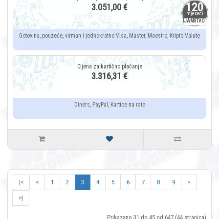
120
3.051,00 €
mjeseci
JAMSTVO
Gotovina, pouzeće, virman i jednokratno Visa, Master, Maestro, Kripto Valute
3.316,31 €
Diners, PayPal, Kartice na rate
|<
<
1
2
3
4
5
6
7
8
9
>
>|
Prikazano 31 do 45 od 647 (44 stranica)