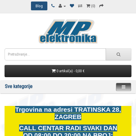
Blog
(0)
0 artikal(a) - 0,00 €
Sve kategorije
Trgovina na adresi
TRATINSKA 28,
ZAGREB
CALL CENTAR RADI SVAKI DAN
OD
08:00 DO 20:00 NA BROJ: