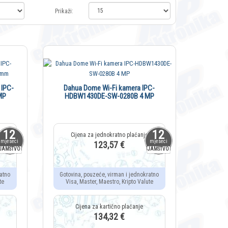
Prikaži:
 IPC-
Dahua Dome Wi-Fi kamera IPC-
MP
HDBW1430DE-SW-0280B 4 MP
12
12
mjeseci
mjeseci
123,57 €
JAMSTVO
JAMSTVO
atno
Gotovina, pouzeće, virman i jednokratno
te
Visa, Master, Maestro, Kripto Valute
134,32 €