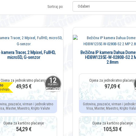
Sortiraj po:
 kamera Tracer, 2 Mpixel, FullHD,
Bežična IP kamera Dahua Dome
microSD, G-senzor
HDBW1235E-W-0280B-S2 2 
2.8mm
12
mjeseci
no
49,95 €
97,09 €
JAMSTVO
b-shopu
ovina, pouzeće, virman i jednokratno
Gotovina, pouzeće, virman i jednokr
isa, Master, Maestro, Kripto Valute
Visa, Master, Maestro, Kripto Valu
54,29 €
105,53 €