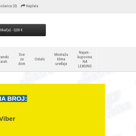
ošarica
(0)
Naplata
tikal(a) - 0,00 €
Najam -
Sve
Montaža
anski
kupovina
za
Ostalo
klima
arati
NA
dom
uređaja
LEASING
NA BROJ:
Viber