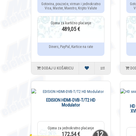
Gotovina, pouzeće, virman i jednokratno
Got
Visa, Master, Maestro, Kripto Valute
V
489,05 €
Diners, PayPal, Kartice na rate
DODAJ U KOŠARICU
DO
EDISION HDMI-DVB-T/T2 HD
Modulator
HD 
XV
12
172,54 €