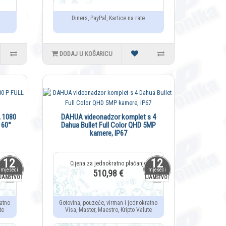
Diners, PayPal, Kartice na rate
DODAJ U KOŠARICU
, 1080
DAHUA videonadzor komplet s 4
160°
Dahua Bullet Full Color QHD 5MP
kamere, IP67
12
12
mjeseci
mjeseci
510,98 €
JAMSTVO
JAMSTVO
atno
Gotovina, pouzeće, virman i jednokratno
te
Visa, Master, Maestro, Kripto Valute