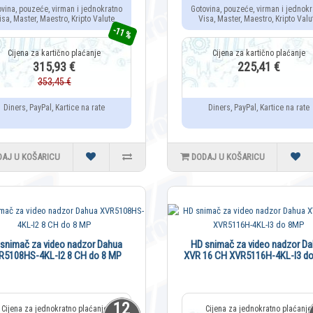
ovina, pouzeće, virman i jednokratno
Gotovina, pouzeće, virman i jednokr
isa, Master, Maestro, Kripto Valute
Visa, Master, Maestro, Kripto Valu
-11 %
315,93 €
225,41 €
353,45 €
Diners, PayPal, Kartice na rate
Diners, PayPal, Kartice na rate
DAJ U KOŠARICU
DODAJ U KOŠARICU
snimač za video nadzor Dahua
HD snimač za video nadzor D
R5108HS-4KL-I2 8 CH do 8 MP
XVR 16 CH XVR5116H-4KL-I3 d
12