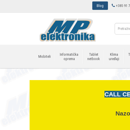
Blog
+385 91 7
Informatička
Tablet
Klima
T
Mobiteli
oprema
netbook
uređaji
CALL CE
Nazo