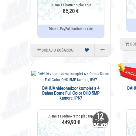
85,20 €
Diners, PayPal, Kartice na rate
DO
DODAJ U KOŠARICU
DAHUA videonadzor komplet s 4
DAHU
Dahua Dome Full Color QHD 5MP
kamere, IP67
12
mjeseci
449,93 €
JAMSTVO