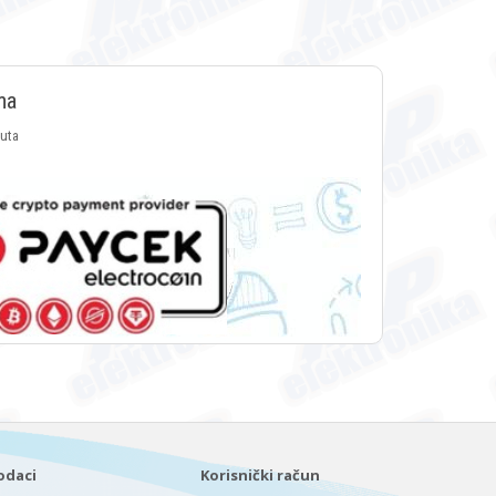
ma
luta
odaci
Korisnički račun