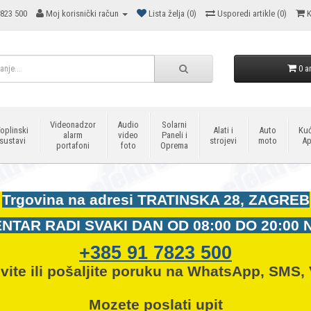
823 500
Moj korisnički račun
Lista želja (0)
Usporedi artikle (0)
K
0 ar
Videonadzor
Audio
Solarni
oplinski
Alati i
Auto
Kuć
alarm
video
Paneli i
sustavi
strojevi
moto
Ap
portafoni
foto
Oprema
Trgovina na adresi
TRATINSKA 28, ZAGREB
NTAR RADI SVAKI DAN OD
08:00 DO 20:00 
+385 91 7823 500
vite ili pošaljite poruku na WhatsApp, SMS, 
Mozete
poslati upit