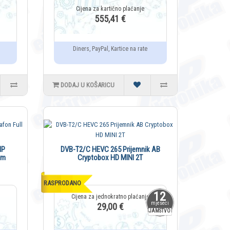
555,41 €
Diners, PayPal, Kartice na rate
DODAJ U KOŠARICU
IP
DVB-T2/C HEVC 265 Prijemnik AB
om
Cryptobox HD MINI 2T
RASPRODANO
12
mjeseci
29,00 €
JAMSTVO