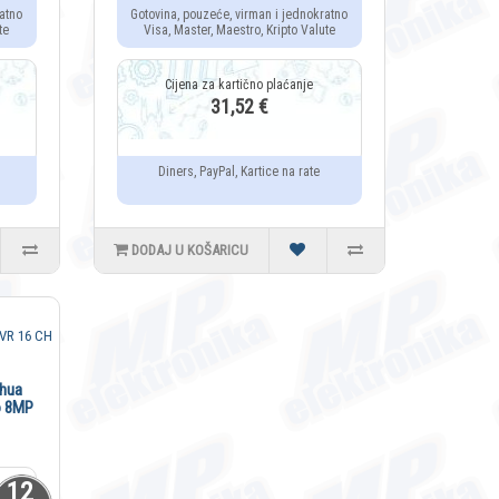
atno
Gotovina, pouzeće, virman i jednokratno
te
Visa, Master, Maestro, Kripto Valute
31,52 €
Diners, PayPal, Kartice na rate
DODAJ U KOŠARICU
ahua
o 8MP
12