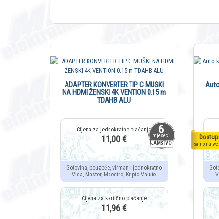
ADAPTER KONVERTER TIP C MUŠKI
Auto
NA HDMI ŽENSKI 4K VENTION 0.15 m
TDAHB ALU
6
mjeseci
Dostup
11,00 €
JAMSTVO
samo na we
Gotovina, pouzeće, virman i jednokratno
Got
Visa, Master, Maestro, Kripto Valute
V
11,96 €