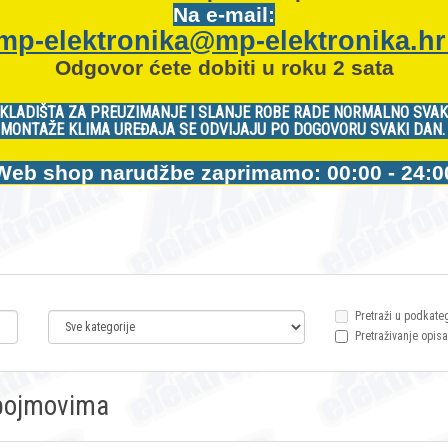
Na e-mail:
mp-elektronika@mp-elektronika.h
Odgovor ćete dobiti u roku 2 sata
KLADIŠTA ZA PREUZIMANJE I SLANJE ROBE RADE NORMALNO SVAK
MONTAŽE KLIMA UREĐAJA SE ODVIJAJU PO DOGOVORU SVAKI DAN
Web shop narudžbe zaprimamo: 00:00 - 24:0
Pretraži u podkate
Pretraživanje opisa
m pojmovima