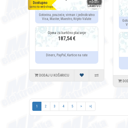
mjeseci
Dostupno
JAMSTVO
samo na web-shopu
Gotovina, pouzeće, virman i jednokratno
Visa, Master, Maestro, Kripto Valute
Got
V
187,54 €
Diners, PayPal, Kartice na rate
DODAJ U KOŠARICU
DO
1
2
3
4
5
>
>|