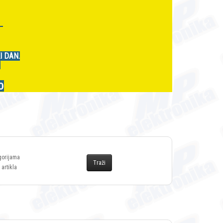
r
I DAN.
.
0
gorijama
 artikla