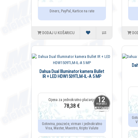
Diners, PayPal, Kartice na rate
DODAJ U KOŠARICU
DO
Da
Dahua Dual Illuminator kamera Bullet
IR + LED HDW1509TLM-IL-A 5 MP
12
mjeseci
78,38 €
JAMSTVO
Got
V
Gotovina, pouzeće, virman i jednokratno
Visa, Master, Maestro, Kripto Valute