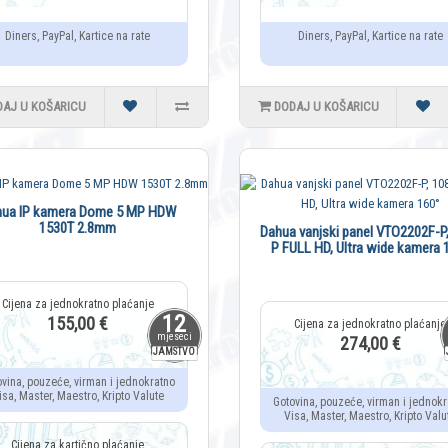
Diners, PayPal, Kartice na rate
Diners, PayPal, Kartice na rate
DAJ U KOŠARICU
DODAJ U KOŠARICU
hua IP kamera Dome 5 MP HDW
1530T 2.8mm
Dahua vanjski panel VTO2202F-P
P FULL HD, Ultra wide kamera 
12
155,00 €
mjeseci
274,00 €
JAMSTVO
ovina, pouzeće, virman i jednokratno
isa, Master, Maestro, Kripto Valute
Gotovina, pouzeće, virman i jednokr
Visa, Master, Maestro, Kripto Valu