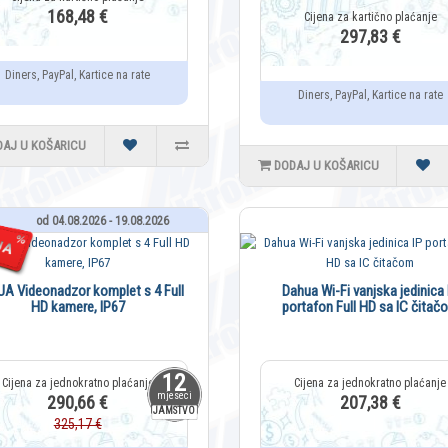
168,48 €
297,83 €
Diners, PayPal, Kartice na rate
Diners, PayPal, Kartice na rate
DAJ U KOŠARICU
DODAJ U KOŠARICU
od 04.08.2026 - 19.08.2026
A Videonadzor komplet s 4 Full
Dahua Wi-Fi vanjska jedinica 
HD kamere, IP67
portafon Full HD sa IC čitač
12
mjeseci
290,66 €
207,38 €
JAMSTVO
325,17 €