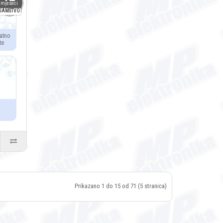
mjeseci
JAMSTVO
atno
te
Prikazano 1 do 15 od 71 (5 stranica)