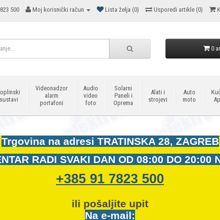
823 500
Moj korisnički račun
Lista želja (0)
Usporedi artikle (0)
K
0 ar
Videonadzor
Audio
Solarni
oplinski
Alati i
Auto
Kuć
alarm
video
Paneli i
sustavi
strojevi
moto
Ap
portafoni
foto
Oprema
Trgovina na adresi
TRATINSKA 28, ZAGREB
NTAR RADI SVAKI DAN OD
08:00 DO 20:00 
+385 91 7823 500
ili pošaljite upit
Na e-mail: