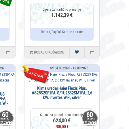
-20 %
1.142,39 €
Diners, PayPal, Kartice na rate
DODAJ U KOŠARICU
026
od 04.08.2026 - 19.08.2026
Klima uređaj Haier Flexis Plus,
AS25S2SF1FA-S/1U25S2SM1FA, 2,6
LUS
kW, Inverter, WiFi, silver
FA,
r, Wi-
60
60
mjeseci
mjeseci
624,00 €
JAMSTVO
JAMSTVO
780,00 €