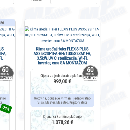
026
LUS
Klima uređaj Haier FLEXIS PLUS
FA,
AS35S2SF1FA-BH/1U35S2SM1FA,
I,
3,5kW, UV C sterilizacija, WI-FI,
Inverter, crna SA MONTAŽOM
60
60
mjeseci
mjeseci
JAMSTVO
JAMSTVO
992,00 €
atno
Gotovina, pouzeće, virman i jednokratno
te
Visa, Master, Maestro, Kripto Valute
-20 %
1.078,26 €