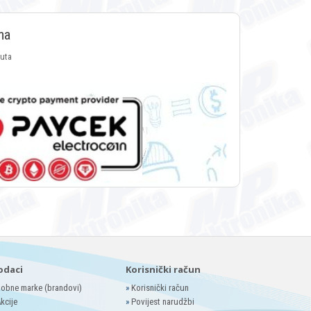
ma
luta
odaci
Korisnički račun
obne marke (brandovi)
»
Korisnički račun
kcije
»
Povijest narudžbi