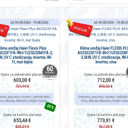
od 04.08.2026 - 19.08.2026
od 04.08.2026 - 19.08.2
lima uređaj Haier Flexis Plus
Klima uređaj Haier FLEXIS P
5S2SF1FA-WH/1U25S2SM1FA-2,
AS35S2SF1FA-BH/1U35S2SM1
, UV C sterilizacija, Inverter, Wi-
3,5kW, UV C sterilizacija, WI-F
Fi, mat bijela
Inverter, crna
60
mjeseci
JAMSTVO
603,00 €
712,00 €
754,44 €
890,00 €
ovina, pouzeće, virman i jednokratno
Gotovina, pouzeće, virman i jednokr
isa, Master, Maestro, Kripto Valute
Visa, Master, Maestro, Kripto Valu
-20 %
655,44 €
773,91 €
820,04 €
967,39 €