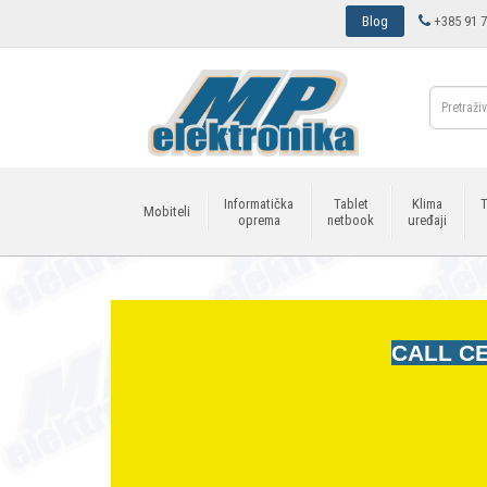
Blog
+385 91 7
Informatička
Tablet
Klima
T
Mobiteli
oprema
netbook
uređaji
CALL CE