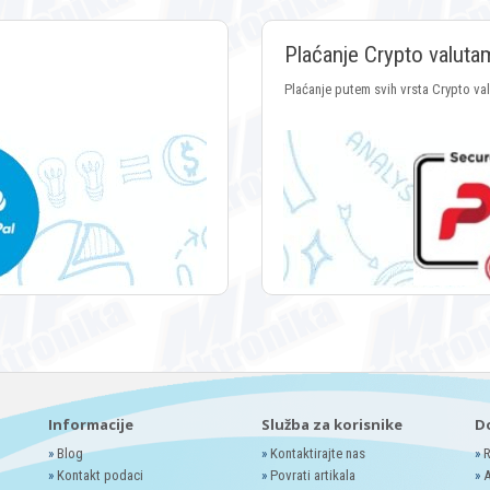
Plaćanje Crypto valuta
Plaćanje putem svih vrsta Crypto va
Informacije
Služba za korisnike
D
»
Blog
»
Kontaktirajte nas
»
R
»
Kontakt podaci
»
Povrati artikala
»
A