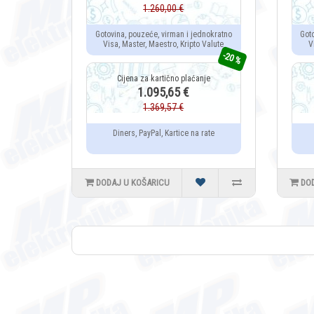
1.260,00 €
Gotovina, pouzeće, virman i jednokratno
Got
Visa, Master, Maestro, Kripto Valute
V
-20 %
1.095,65 €
1.369,57 €
Diners, PayPal, Kartice na rate
DODAJ U KOŠARICU
DO