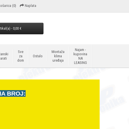
ošarica
(0)
Naplata
tikal(a) - 0,00 €
Najam -
Sve
Montaža
anski
kupovina
za
Ostalo
klima
arati
NA
dom
uređaja
LEASING
NA BROJ: