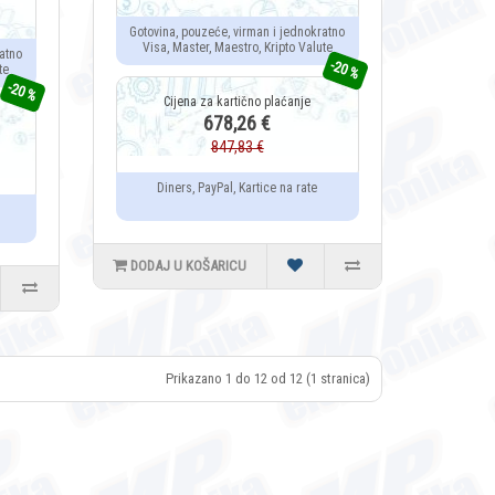
Gotovina, pouzeće, virman i jednokratno
Visa, Master, Maestro, Kripto Valute
atno
-20 %
te
-20 %
678,26 €
847,83 €
Diners, PayPal, Kartice na rate
DODAJ U KOŠARICU
Prikazano 1 do 12 od 12 (1 stranica)