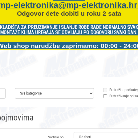
mp-elektronika@mp-elektronika.h
Odgovor ćete dobiti u roku 2 sata
KLADIŠTA ZA PREUZIMANJE I SLANJE ROBE RADE NORMALNO SVAK
MONTAŽE KLIMA UREĐAJA SE ODVIJAJU PO DOGOVORU SVAKI DAN
Web shop narudžbe zaprimamo: 00:00 - 24:0
Pretraži u podkate
Pretraživanje opisa
m pojmovima
Sortiraj po: