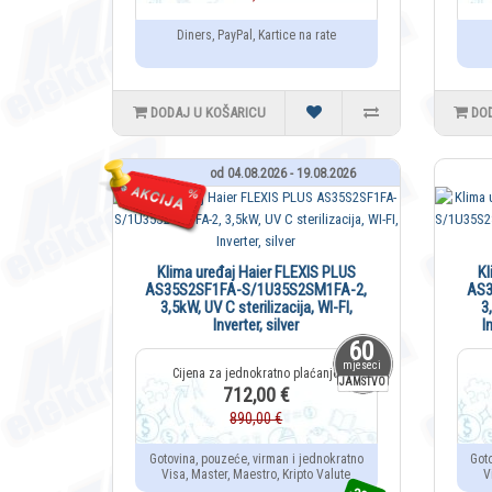
Diners, PayPal, Kartice na rate
DODAJ U KOŠARICU
DO
od 04.08.2026 - 19.08.2026
Klima uređaj Haier FLEXIS PLUS
Kl
AS35S2SF1FA-S/1U35S2SM1FA-2,
AS3
3,5kW, UV C sterilizacija, WI-FI,
3
Inverter, silver
I
60
mjeseci
JAMSTVO
712,00 €
890,00 €
Gotovina, pouzeće, virman i jednokratno
Got
Visa, Master, Maestro, Kripto Valute
V