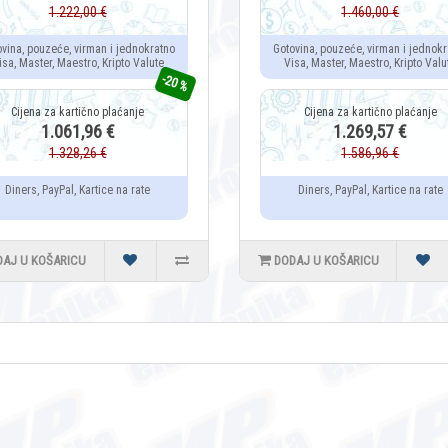
1.222,00 €
1.460,00 €
ovina, pouzeće, virman i jednokratno
Gotovina, pouzeće, virman i jednokr
isa, Master, Maestro, Kripto Valute
Visa, Master, Maestro, Kripto Valu
-20 %
1.061,96 €
1.269,57 €
1.328,26 €
1.586,96 €
Diners, PayPal, Kartice na rate
Diners, PayPal, Kartice na rate
DAJ U KOŠARICU
DODAJ U KOŠARICU