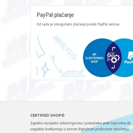
PayPal plaćanje
Od sada je omogućeno plaćanje putem PayPal servisa
CERTIFIED SHOP®
Zajedno razvijamo online trgovinu i pomažemo web trgovcima da
uspješno konkuriraju u novom digitalnom poslovnom okruženju.