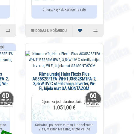
Diners, PayPal, Kartice na rate
DODAJ U KOŠARICU
026
us
Klima uređaj Haier Flexis Plus
A-2,
AS35S2SF1FA-WH/1U35S2SM1FA-2,
, Wi-
3,5kW UV C sterilizacija, Inverter, Wi-
Fi, bijela mat SA MONTAŽOM
60
60
mjeseci
mjeseci
JAMSTVO
JAMSTVO
1.051,00 €
atno
Gotovina, pouzeće, virman i jednokratno
te
Visa, Master, Maestro, Kripto Valute