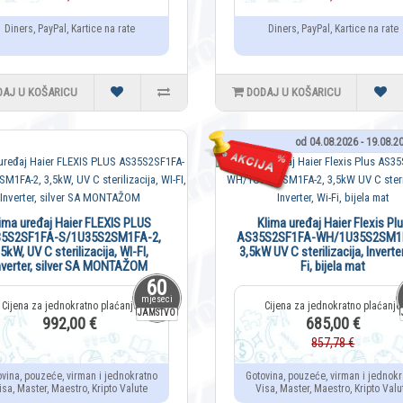
Diners, PayPal, Kartice na rate
Diners, PayPal, Kartice na rate
DAJ U KOŠARICU
DODAJ U KOŠARICU
od 04.08.2026 - 19.08.2
ima uređaj Haier FLEXIS PLUS
Klima uređaj Haier Flexis Pl
5S2SF1FA-S/1U35S2SM1FA-2,
AS35S2SF1FA-WH/1U35S2SM1F
,5kW, UV C sterilizacija, WI-FI,
3,5kW UV C sterilizacija, Inverter
nverter, silver SA MONTAŽOM
Fi, bijela mat
60
mjeseci
JAMSTVO
992,00 €
685,00 €
857,78 €
ovina, pouzeće, virman i jednokratno
Gotovina, pouzeće, virman i jednokr
isa, Master, Maestro, Kripto Valute
Visa, Master, Maestro, Kripto Valu