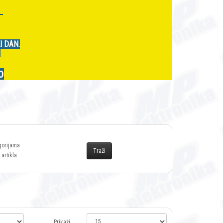
r
I DAN.
.
0
gorijama
 artikla
Prikaži: