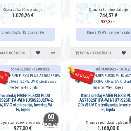
1.078,26 €
744,57 €
932,37 €
Diners, PayPal, Kartice na rate
Diners, PayPal, Kartice na rate
DAJ U KOŠARICU
DODAJ U KOŠARICU
od 04.08.2026 - 19.08.2026
od 04.08.2026 - 19.08.2
ima uređaj HAIER FLEXIS PLUS
Klima uređaj HAIER FLEXIS P
0S2SF1FA-WH/1U50S2SJ2FA-2,
AS71S2SF1FA-WH/1U71S2SR2
, UV C sterilizacija, Inverter, Wi-
7,0kW, UV C sterilizacija, Inverte
Fi, bijela
Fi, bijela
60
mjeseci
JAMSTVO
977,00 €
1.168,00 €