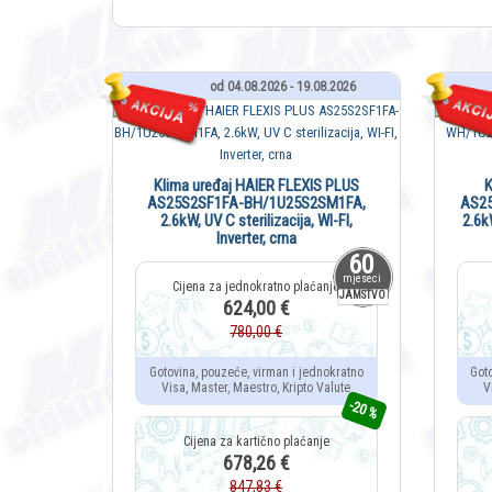
od 04.08.2026 - 19.08.2026
Klima uređaj HAIER FLEXIS PLUS
K
AS25S2SF1FA-BH/1U25S2SM1FA,
AS2
2.6kW, UV C sterilizacija, WI-FI,
2.6kW
Inverter, crna
60
mjeseci
JAMSTVO
624,00 €
780,00 €
Gotovina, pouzeće, virman i jednokratno
Got
Visa, Master, Maestro, Kripto Valute
V
-20 %
678,26 €
847,83 €