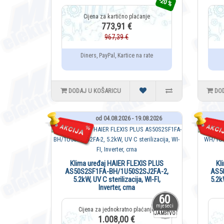
-20 %
773,91 €
967,39 €
Diners, PayPal, Kartice na rate
DODAJ U KOŠARICU
DO
od 04.08.2026 - 19.08.2026
Klima uređaj HAIER FLEXIS PLUS
Kl
AS50S2SF1FA-BH/1U50S2SJ2FA-2,
AS5
5.2kW, UV C sterilizacija, WI-FI,
5.2kW
Inverter, crna
60
mjeseci
JAMSTVO
1.008,00 €