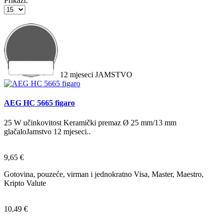
Prikaži:
12
mjeseci
JAMSTVO
AEG HC 5665 figaro
25 W učinkovitost Keramički premaz Ø 25 mm/13 mm
glačaloJamstvo 12 mjeseci..
9,65 €
Gotovina, pouzeće, virman i jednokratno Visa, Master, Maestro,
Kripto Valute
10,49 €