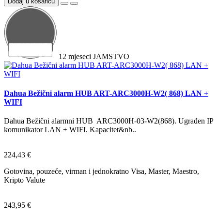
Dodaj u košaricu
12
mjeseci
JAMSTVO
Dahua Bežični alarm HUB ART-ARC3000H-W2( 868) LAN +
WIFI
Dahua Bežični alarmni HUB ARC3000H-03-W2(868). Ugrađen IP
komunikator LAN + WIFI. Kapacitet&nb..
224,43 €
Gotovina, pouzeće, virman i jednokratno Visa, Master, Maestro,
Kripto Valute
243,95 €