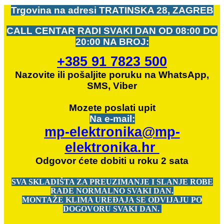
Trgovina na adresi
TRATINSKA 28, ZAGREB
CALL CENTAR RADI SVAKI DAN OD
08:00 DO
20:00 NA BROJ:
+385 91 7823 500
Nazovite ili pošaljite poruku na WhatsApp,
SMS, Viber
Mozete
poslati upit
Na e-mail:
mp-elektronika@mp-
elektronika.hr
Odgovor ćete dobiti u roku 2 sata
SVA SKLADIŠTA ZA PREUZIMANJE I SLANJE ROBE
RADE NORMALNO SVAKI DAN.
MONTAŽE KLIMA UREĐAJA SE ODVIJAJU PO
DOGOVORU SVAKI DAN.