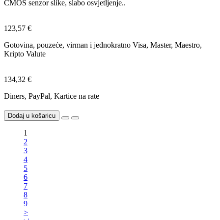
CMOS senzor slike, slabo osvjetljenje..
123,57 €
Gotovina, pouzeće, virman i jednokratno Visa, Master, Maestro,
Kripto Valute
134,32 €
Diners, PayPal, Kartice na rate
Dodaj u košaricu
1
2
3
4
5
6
7
8
9
>