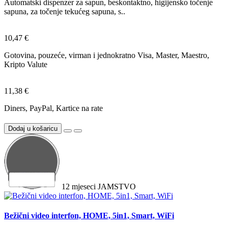
Automatski dispenzer za sapun, beskontaktno, higijensko točenje
sapuna, za točenje tekućeg sapuna, s..
10,47 €
Gotovina, pouzeće, virman i jednokratno Visa, Master, Maestro,
Kripto Valute
11,38 €
Diners, PayPal, Kartice na rate
Dodaj u košaricu
12
mjeseci
JAMSTVO
Bežični video interfon, HOME, 5in1, Smart, WiFi