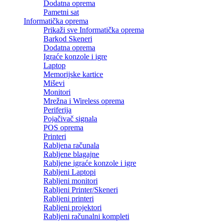
Dodatna oprema
Pametni sat
Informatička oprema
Prikaži sve Informatička oprema
Barkod Skeneri
Dodatna oprema
Igraće konzole i igre
Laptop
Memorijske kartice
Miševi
Monitori
Mrežna i Wireless oprema
Periferija
Pojačivač signala
POS oprema
Printeri
Rabljena računala
Rabljene blagajne
Rabljene igraće konzole i igre
Rabljeni Laptopi
Rabljeni monitori
Rabljeni Printer/Skeneri
Rabljeni printeri
Rabljeni projektori
Rabljeni računalni kompleti