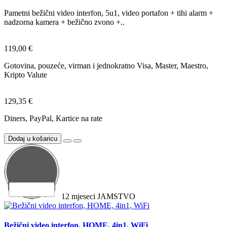
Pametni bežični video interfon, 5u1, video portafon + tihi alarm +
nadzorna kamera + bežično zvono +..
119,00 €
Gotovina, pouzeće, virman i jednokratno Visa, Master, Maestro,
Kripto Valute
129,35 €
Diners, PayPal, Kartice na rate
Dodaj u košaricu
12
mjeseci
JAMSTVO
Bežični video interfon, HOME, 4in1, WiFi