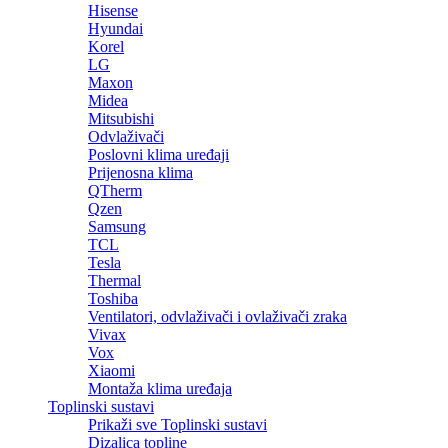
Hisense
Hyundai
Korel
LG
Maxon
Midea
Mitsubishi
Odvlaživači
Poslovni klima uređaji
Prijenosna klima
QTherm
Qzen
Samsung
TCL
Tesla
Thermal
Toshiba
Ventilatori, odvlaživači i ovlaživači zraka
Vivax
Vox
Xiaomi
Montaža klima uređaja
Toplinski sustavi
Prikaži sve Toplinski sustavi
Dizalica topline