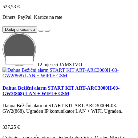
523,53 €
Diners, PayPal, Kartice na rate
Dodaj u košaricu
12
mjeseci
JAMSTVO
Dahua Bežični alarm START KIT ART-ARC3000H-03-
GW2(868) LAN + WIFI + GSM
Dahua Bežični alarmni START KIT ART-ARC3000H-03-
GW2(868). Ugrađen IP komunikator LAN + WIFI. Ugrađen..
337,25 €
Gotovina, pouzeće, virman i jednokratno Visa, Master, Maestro,