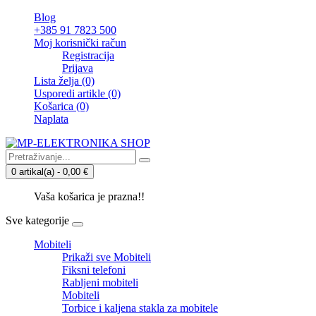
Blog
+385 91 7823 500
Moj korisnički račun
Registracija
Prijava
Lista želja (0)
Usporedi artikle (0)
Košarica
(0)
Naplata
0 artikal(a) - 0,00 €
Vaša košarica je prazna!!
Sve kategorije
Mobiteli
Prikaži sve Mobiteli
Fiksni telefoni
Rabljeni mobiteli
Mobiteli
Torbice i kaljena stakla za mobitele