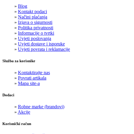
»
Blog
»
Kontakt podaci
»
Načini plaćanja
»
Izjava o sigurnosti
»
Politika privatnosti
»
Informacije o tvrtki
»
Uvjeti poslovanja
»
Uvjeti dostave i isporuke
»
Uvjeti povrata i reklamacije
Služba za korisnike
»
Kontaktirajte nas
»
Povrati artikala
»
Mapa site-a
Dodaci
»
Robne marke (brandovi)
»
Akcije
Korisnički račun