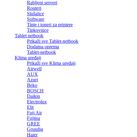
Rabljeni serveri
Routeri
Slušalice
Software
Tinte i toneri za printere
Tipkovnice
Tablet netbook
Prikaži sve Tablet-netbook
Dodatna oprema
Tablet-netbook
Klima uređaji
Prikaži sve Klima uređaji
Airwell
AUX
Azuri
Beko
BOSCH
Daikin
Electrolux
Elit
Fuji Air
Fujitsu
GREE
Grundig
Haier