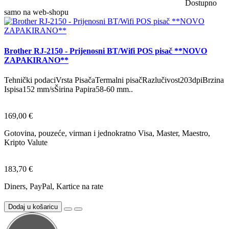
Dostupno
samo na web-shopu
Brother RJ-2150 - Prijenosni BT/Wifi POS pisač **NOVO
ZAPAKIRANO**
Tehnički podaciVrsta PisačaTermalni pisačRazlučivost203dpiBrzina
Ispisa152 mm/sŠirina Papira58-60 mm..
169,00 €
Gotovina, pouzeće, virman i jednokratno Visa, Master, Maestro,
Kripto Valute
183,70 €
Diners, PayPal, Kartice na rate
Dodaj u košaricu