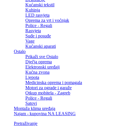
Kućanski tekstil
Kuhinja
LED rasvjeta
Oprema za vrt i voćnjak
Police - Regali
Rasvjeta
Suđe i posuđe
Vage
Kućanski aparati
Ostalo
Prikaži sve Ostalo
Dječja oprema
Elektronski uređaji
Kućna zvona
Ljepota
Medicinska oprema i pomagala
Motori za ograde i garaže
Otkup mobitela - Zagreb
Police - Regali
Satovi
Montaža klima uređaja
Najam - kupovina NA LEASING
Pretraživanje