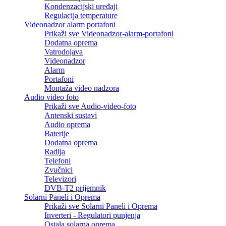
Kondenzacijski uređaji
Regulacija temperature
Videonadzor alarm portafoni
Prikaži sve Videonadzor-alarm-portafoni
Dodatna oprema
Vatrodojava
Videonadzor
Alarm
Portafoni
Montaža video nadzora
Audio video foto
Prikaži sve Audio-video-foto
Antenski sustavi
Audio oprema
Baterije
Dodatna oprema
Radija
Telefoni
Zvučnici
Televizori
DVB-T2 prijemnik
Solarni Paneli i Oprema
Prikaži sve Solarni Paneli i Oprema
Inverteri - Regulatori punjenja
Ostala solarna oprema