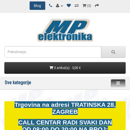
Blog
(0)
0 artikal(a) - 0,00 €
Sve kategorije
Trgovina na adresi
TRATINSKA 28,
ZAGREB
CALL CENTAR RADI SVAKI DAN
OD
08:00 DO 20:00 NA BROJ: