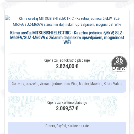
Klima uređaj MITSUBISHI ELECTRIC - Kazetna jedinica 5,6kW, SLZ-
M60FA/SUZ-M60VA s žičanim daljinskim upravljačem, mogućnost
WiFi
36
mjeseci
2.824,00 €
JAMSTVO
Gotovina, pouzeće, virman i jednokratno Visa, Master, Maestro, Kripto Valute
3.069,57 €
Diners, PayPal, Kartice na rate