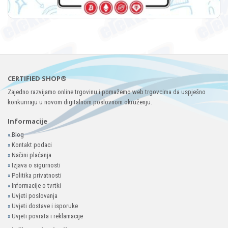
CERTIFIED SHOP®
Zajedno razvijamo online trgovinu i pomažemo web trgovcima da uspješno
konkuriraju u novom digitalnom poslovnom okruženju.
Informacije
»
Blog
»
Kontakt podaci
»
Načini plaćanja
»
Izjava o sigurnosti
»
Politika privatnosti
»
Informacije o tvrtki
»
Uvjeti poslovanja
»
Uvjeti dostave i isporuke
»
Uvjeti povrata i reklamacije