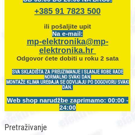
+385 91 7823 500
ili pošaljite upit
Na e-mail:
mp-elektronika@mp-
elektronika.hr
Odgovor ćete dobiti u roku 2 sata
SVA SKLADIŠTA ZA PREUZIMANJE I SLANJE ROBE RADE
NORMALNO SVAKI DAN.
MONTAŽE KLIMA UREĐAJA SE ODVIJAJU PO DOGOVORU SVAKI
DAN.
Web shop narudžbe zaprimamo: 00:00 -
24:00
Pretraživanje