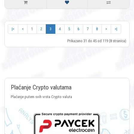
|<
<
1
2
3
4
5
6
7
8
>
>|
Prikazano 31 do 45 od 119 (8 stranica)
Plaćanje Crypto valutama
Plaćanje putem svih vrsta Crypto valuta