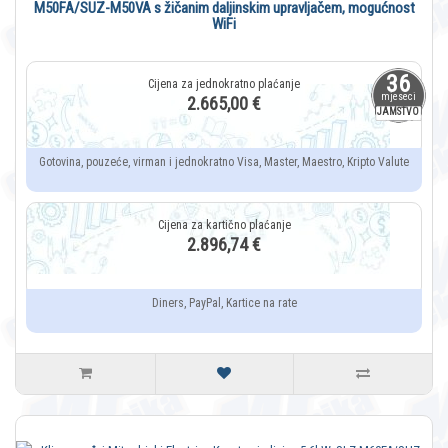
M50FA/SUZ-M50VA s žičanim daljinskim upravljačem, mogućnost
WiFi
36
mjeseci
2.665,00 €
JAMSTVO
Gotovina, pouzeće, virman i jednokratno Visa, Master, Maestro, Kripto Valute
2.896,74 €
Diners, PayPal, Kartice na rate