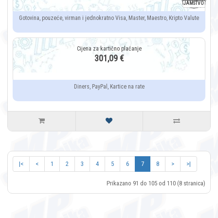
JAMSTVO
Gotovina, pouzeće, virman i jednokratno Visa, Master, Maestro, Kripto Valute
301,09 €
Diners, PayPal, Kartice na rate
|<
<
1
2
3
4
5
6
7
8
>
>|
Prikazano 91 do 105 od 110 (8 stranica)