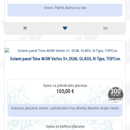
Diners, PayPal, Kartice na rate
Solarni panel Trina 465W Vertex S+, DUAL GLASS, N-Type, TOPCon
300
105,00 €
mjeseci
JAMSTVO
Gotovina, pouzeće, virman i jednokratno Visa, Master, Maestro, Kripto Valute