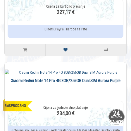
227,17 €
Diners, PayPal, Kartice na rate
Xiaomi Redmi Note 14 Pro 4G 8GB/256GB Dual SIM Aurora Purple
RASPRODANO
24
234,00 €
mjeseca
JAMSTVO
Gotovina, pouzeće, virman i jednokratno Visa, Master, Maestro, Kripto Valute