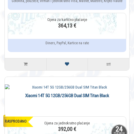
Gotovina, pouzeće, virman i jednokratno Visa, Master, Maestro, Kripto Valute
364,13 €
Diners, PayPal, Kartice na rate
Xiaomi 14T 5G 12GB/256GB Dual SIM Titan Black
RASPRODANO
24
392,00 €
mjeseca