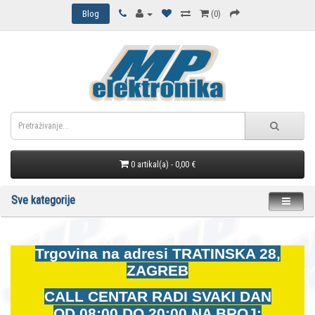
Blog
(0)
0 artikal(a) - 0,00 €
Sve kategorije
Trgovina na adresi
TRATINSKA 28,
ZAGREB
CALL CENTAR RADI SVAKI DAN
OD
08:00 DO 20:00 NA BROJ: