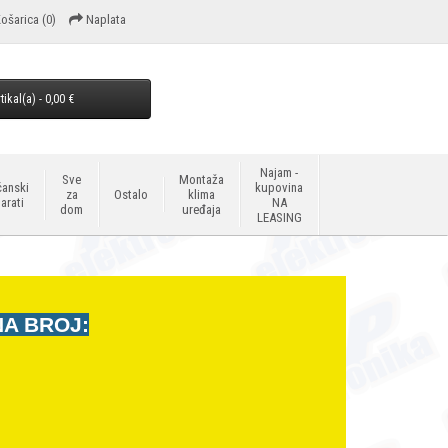
ošarica
(0)
Naplata
tikal(a) - 0,00 €
Najam -
Sve
Montaža
anski
kupovina
za
Ostalo
klima
arati
NA
dom
uređaja
LEASING
NA BROJ: