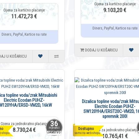
9.103,20 €
11.472,73 €
Diners, PayPal, Kartice na rate
Diners, PayPal, Kartice na rate
DODAJ U KOŠARICU
DAJ U KOŠARICU
lica topline voda/zrak Mitsubishi
Electric Ecodan PUHZ-
Dizalica topline voda/zrak Mitsu
W120YHA/ERSD-VM2D, 16kW
Electric Ecodan PUHZ-
SW120YHA/ERST20C-VM2D, 1
spremnik 200l
36
mjeseci
no
Dostupno
8.730,24 €
JAMSTVO
b-shopu
samo na web-shopu
10.765,41 €