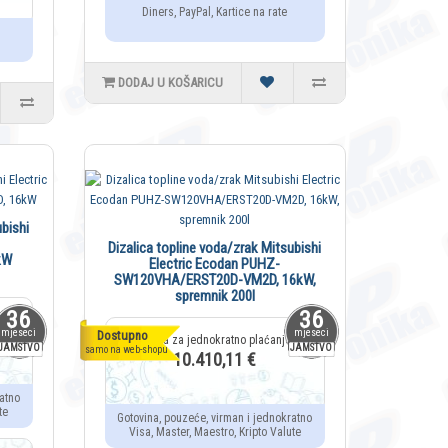
Diners, PayPal, Kartice na rate
DODAJ U KOŠARICU
bishi
Dizalica topline voda/zrak Mitsubishi
kW
Electric Ecodan PUHZ-
SW120VHA/ERST20D-VM2D, 16kW,
spremnik 200l
36
36
mjeseci
mjeseci
Dostupno
JAMSTVO
JAMSTVO
samo na web-shopu
10.410,11 €
atno
te
Gotovina, pouzeće, virman i jednokratno
Visa, Master, Maestro, Kripto Valute