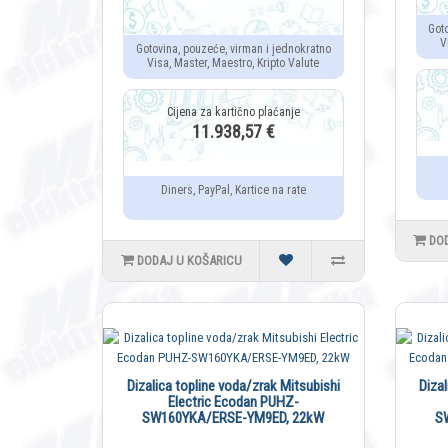
Got
V
Gotovina, pouzeće, virman i jednokratno
Visa, Master, Maestro, Kripto Valute
11.938,57 €
Diners, PayPal, Kartice na rate
DO
DODAJ U KOŠARICU
Dizalica topline voda/zrak Mitsubishi
Diza
Electric Ecodan PUHZ-
SW160YKA/ERSE-YM9ED, 22kW
S