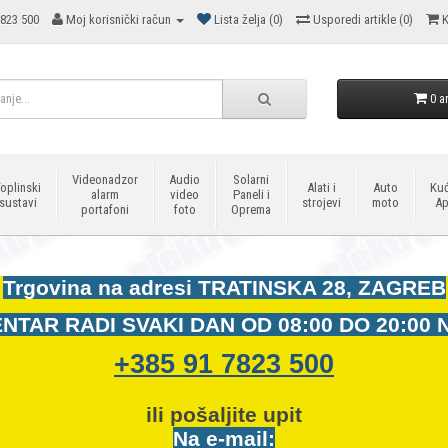
823 500
Moj korisnički račun
Lista želja (0)
Usporedi artikle (0)
K
0 ar
Videonadzor
Audio
Solarni
oplinski
Alati i
Auto
Kuć
alarm
video
Paneli i
sustavi
strojevi
moto
Ap
portafoni
foto
Oprema
Trgovina na adresi
TRATINSKA 28, ZAGREB
NTAR RADI SVAKI DAN OD
08:00 DO 20:00 
+385 91 7823 500
ili pošaljite upit
Na e-mail: