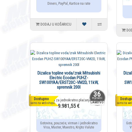
Diners, PayPal, Kartice na rate
DODAJ U KOŠARICU
DO
Dizalica topline voda/zrak Mitsubishi
Diza
Electric Ecodan PUHZ-
SW100YAA/ERST20C-VM2D, 11kW,
SW1
spremnik 200l
36
mjeseci
Dostupno
Dostup
JAMSTVO
samo na web-shopu
samo na we
9.981,55 €
Gotovina, pouzeće, virman i jednokratno
Got
Visa, Master, Maestro, Kripto Valute
V