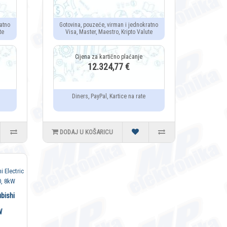
atno
Gotovina, pouzeće, virman i jednokratno
te
Visa, Master, Maestro, Kripto Valute
12.324,77 €
Diners, PayPal, Kartice na rate
DODAJ U KOŠARICU
bishi
W