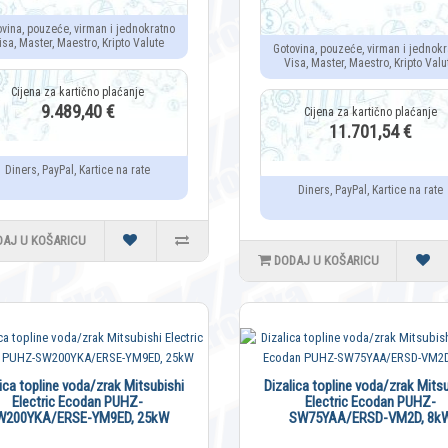
ovina, pouzeće, virman i jednokratno
isa, Master, Maestro, Kripto Valute
Gotovina, pouzeće, virman i jednokr
Visa, Master, Maestro, Kripto Valu
9.489,40 €
11.701,54 €
Diners, PayPal, Kartice na rate
Diners, PayPal, Kartice na rate
DAJ U KOŠARICU
DODAJ U KOŠARICU
lica topline voda/zrak Mitsubishi
Dizalica topline voda/zrak Mitsu
Electric Ecodan PUHZ-
Electric Ecodan PUHZ-
W200YKA/ERSE-YM9ED, 25kW
SW75YAA/ERSD-VM2D, 8k