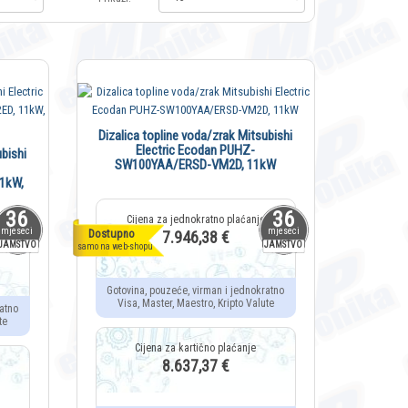
Dizalica topline voda/zrak Mitsubishi
Electric Ecodan PUHZ-
bishi
SW100YAA/ERSD-VM2D, 11kW
1kW,
36
36
mjeseci
mjeseci
Dostupno
7.946,38 €
JAMSTVO
JAMSTVO
samo na web-shopu
Gotovina, pouzeće, virman i jednokratno
Visa, Master, Maestro, Kripto Valute
atno
te
8.637,37 €