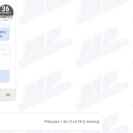
36
mjeseci
JAMSTVO
atno
te
Prikazano 1 do 15 od 28 (2 stranica)