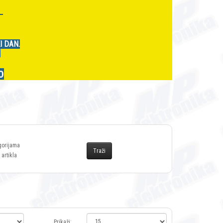
r
I DAN.
.
0
gorijama
 artikla
Prikaži: