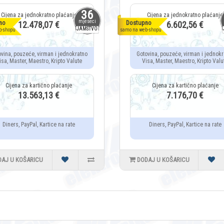
36
mjeseci
no
Dostupno
12.478,07 €
6.602,56 €
JAMSTVO
b-shopu
samo na web-shopu
ovina, pouzeće, virman i jednokratno
Gotovina, pouzeće, virman i jednokr
isa, Master, Maestro, Kripto Valute
Visa, Master, Maestro, Kripto Valu
13.563,13 €
7.176,70 €
Diners, PayPal, Kartice na rate
Diners, PayPal, Kartice na rate
DAJ U KOŠARICU
DODAJ U KOŠARICU