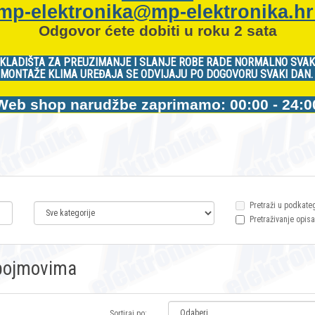
mp-elektronika@mp-elektronika.h
Odgovor ćete dobiti u roku 2 sata
KLADIŠTA ZA PREUZIMANJE I SLANJE ROBE RADE NORMALNO SVAK
MONTAŽE KLIMA UREĐAJA SE ODVIJAJU PO DOGOVORU SVAKI DAN
Web shop narudžbe zaprimamo: 00:00 - 24:0
Pretraži u podkate
Pretraživanje opisa
m pojmovima
Sortiraj po: