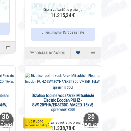
11.315,34 €
Diners, PayPal, Kartice na rate
DODAJ U KOŠARICU
bishi
Dizalica topline voda/zrak Mitsubishi
Electric Ecodan PUHZ-
6kW,
SW120YHA/ERST30C-VM2ED, 16kW,
spremnik 300l
36
36
mjeseci
mjeseci
Dostupno
JAMSTVO
JAMSTVO
samo na web-shopu
11.338,78 €