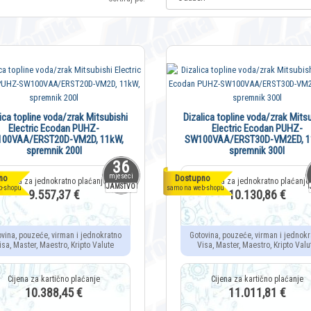
lica topline voda/zrak Mitsubishi
Dizalica topline voda/zrak Mitsu
Electric Ecodan PUHZ-
Electric Ecodan PUHZ-
00VAA/ERST20D-VM2D, 11kW,
SW100VAA/ERST30D-VM2ED, 1
spremnik 200l
spremnik 300l
36
mjeseci
no
Dostupno
JAMSTVO
b-shopu
samo na web-shopu
9.557,37 €
10.130,86 €
ovina, pouzeće, virman i jednokratno
Gotovina, pouzeće, virman i jednokr
isa, Master, Maestro, Kripto Valute
Visa, Master, Maestro, Kripto Valu
10.388,45 €
11.011,81 €