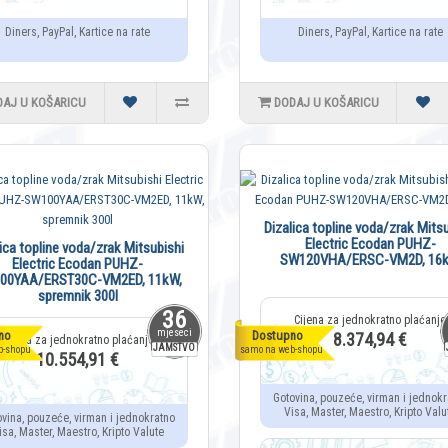
Diners, PayPal, Kartice na rate
Diners, PayPal, Kartice na rate
DAJ U KOŠARICU
DODAJ U KOŠARICU
Dizalica topline voda/zrak Mitsu
Electric Ecodan PUHZ-
lica topline voda/zrak Mitsubishi
SW120VHA/ERSC-VM2D, 16
Electric Ecodan PUHZ-
00YAA/ERST30C-VM2ED, 11kW,
spremnik 300l
36
mjeseci
no
Dostupno
8.374,94 €
JAMSTVO
b-shopu
samo na web-shopu
10.554,91 €
Gotovina, pouzeće, virman i jednokr
Visa, Master, Maestro, Kripto Valu
ovina, pouzeće, virman i jednokratno
isa, Master, Maestro, Kripto Valute