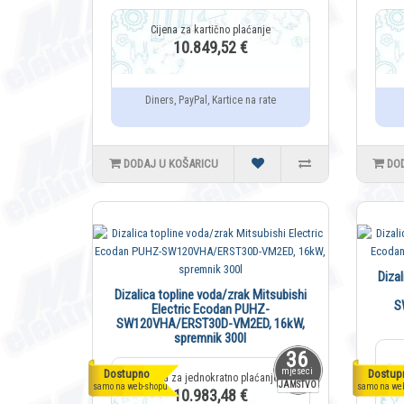
10.849,52 €
Diners, PayPal, Kartice na rate
DODAJ U KOŠARICU
DO
Diza
Dizalica topline voda/zrak Mitsubishi
S
Electric Ecodan PUHZ-
SW120VHA/ERST30D-VM2ED, 16kW,
spremnik 300l
36
mjeseci
Dostupno
Dostup
JAMSTVO
samo na web-shopu
samo na we
10.983,48 €