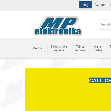
Blog
+385 91 7
Informatička
Tablet
Klima
T
Mobiteli
oprema
netbook
uređaji
CALL CE