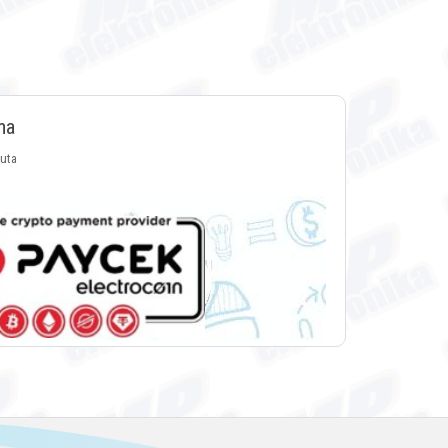
ma
luta