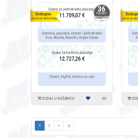
36
mjeseci
Dostupno
Dostup
11.709,07 €
JAMSTVO
samo na web-shopu
samo na we
Gotovina, pouzeće, virman i jednokratno
Got
Visa, Master, Maestro, Kripto Valute
V
12.727,26 €
Diners, PayPal, Kartice na rate
DODAJ U KOŠARICU
DO
1
2
>
>|