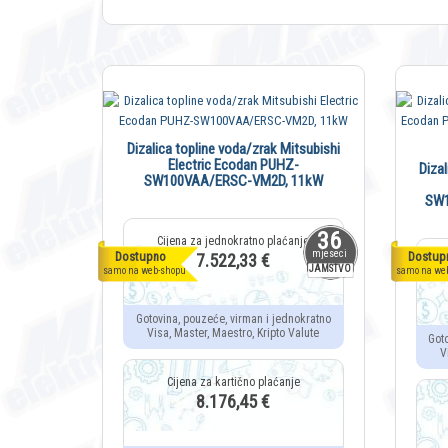
Dizalica topline voda/zrak Mitsubishi
Electric Ecodan PUHZ-
Diza
SW100VAA/ERSC-VM2D, 11kW
SW1
36
mjeseci
Dostupno
Dostup
7.522,33 €
JAMSTVO
samo na web-shopu
samo na we
Gotovina, pouzeće, virman i jednokratno
Visa, Master, Maestro, Kripto Valute
Got
V
8.176,45 €