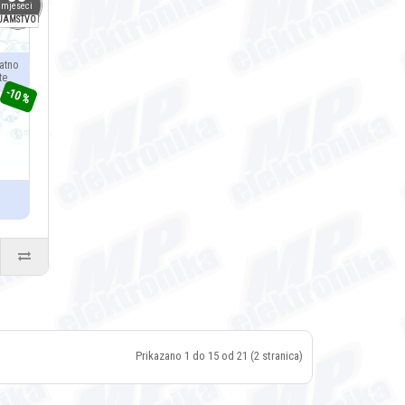
mjeseci
JAMSTVO
atno
te
-10 %
Prikazano 1 do 15 od 21 (2 stranica)