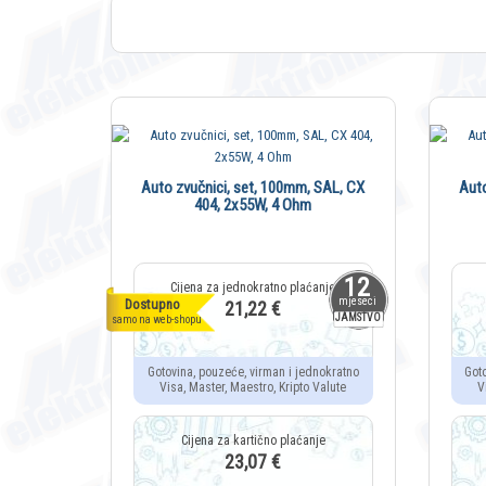
Auto zvučnici, set, 100mm, SAL, CX
Auto
404, 2x55W, 4 Ohm
12
mjeseci
Dostupno
21,22 €
JAMSTVO
samo na web-shopu
Gotovina, pouzeće, virman i jednokratno
Got
Visa, Master, Maestro, Kripto Valute
V
23,07 €