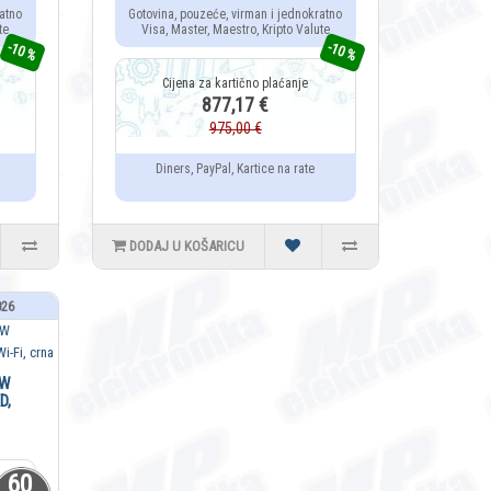
atno
Gotovina, pouzeće, virman i jednokratno
te
Visa, Master, Maestro, Kripto Valute
-10 %
-10 %
877,17 €
975,00 €
Diners, PayPal, Kartice na rate
DODAJ U KOŠARICU
026
kW
D,
60