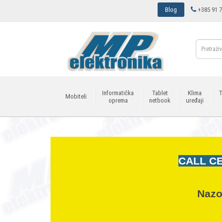
Blog
+385 91 7
Informatička
Tablet
Klima
T
Mobiteli
oprema
netbook
uređaji
CALL CE
Nazo