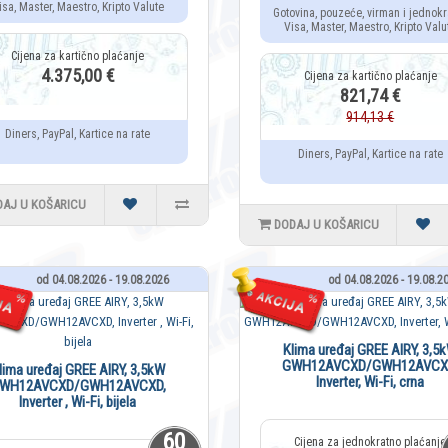
isa, Master, Maestro, Kripto Valute
Gotovina, pouzeće, virman i jednokr
Visa, Master, Maestro, Kripto Valu
4.375,00 €
821,74 €
914,13 €
Diners, PayPal, Kartice na rate
Diners, PayPal, Kartice na rate
DAJ U KOŠARICU
DODAJ U KOŠARICU
od 04.08.2026 - 19.08.2026
od 04.08.2026 - 19.08.2
Klima uređaj GREE AIRY, 3,5
GWH12AVCXD/GWH12AVCX
lima uređaj GREE AIRY, 3,5kW
Inverter, Wi-Fi, crna
WH12AVCXD/GWH12AVCXD,
Inverter , Wi-Fi, bijela
60