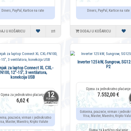
Diners, PayPal, Kartice na rate
Diners, PayPal, Kartice na rate
DAJ U KOŠARICU
DODAJ U KOŠARICU
Inverter 125 kW, Sungrow, SG1
P2
njak za laptop Connect XL CXL-
N100, 12"-15", 3 ventilatora,
konekcija USB
12
7.552,00 €
mjeseci
6,62 €
JAMSTVO
Gotovina, pouzeće, virman i jednokr
Visa, Master, Maestro, Kripto Valu
ovina, pouzeće, virman i jednokratno
isa, Master, Maestro, Kripto Valute