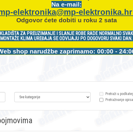
Na e-mail:
mp-elektronika@mp-elektronika.h
Odgovor ćete dobiti u roku 2 sata
KLADIŠTA ZA PREUZIMANJE I SLANJE ROBE RADE NORMALNO SVAK
MONTAŽE KLIMA UREĐAJA SE ODVIJAJU PO DOGOVORU SVAKI DAN
Web shop narudžbe zaprimamo: 00:00 - 24:0
Pretraži u podkate
Pretraživanje opisa
m pojmovima