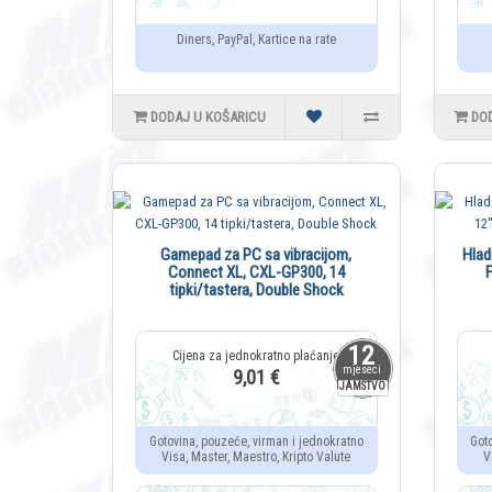
Diners, PayPal, Kartice na rate
DODAJ U KOŠARICU
DO
Gamepad za PC sa vibracijom,
Hlad
Connect XL, CXL-GP300, 14
F
tipki/tastera, Double Shock
12
mjeseci
9,01 €
JAMSTVO
Gotovina, pouzeće, virman i jednokratno
Got
Visa, Master, Maestro, Kripto Valute
V