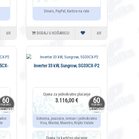
Diners, PayPal, Kartice na rate
DODAJ U KOŠARICU
25CX-
Inverter 33 kW, Sungrow, SG33CX-P2
60
60
3.116,00 €
mjeseci
mjeseci
JAMSTVO
JAMSTVO
atno
Gotovina, pouzeće, virman i jednokratno
te
Visa, Master, Maestro, Kripto Valute