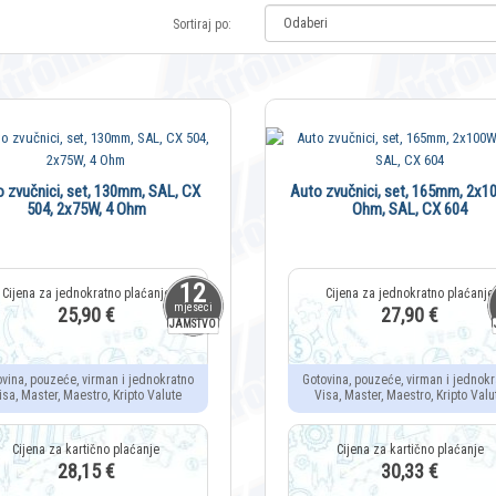
Sortiraj po:
 zvučnici, set, 130mm, SAL, CX
Auto zvučnici, set, 165mm, 2x1
504, 2x75W, 4 Ohm
Ohm, SAL, CX 604
12
mjeseci
25,90 €
27,90 €
JAMSTVO
ovina, pouzeće, virman i jednokratno
Gotovina, pouzeće, virman i jednokr
isa, Master, Maestro, Kripto Valute
Visa, Master, Maestro, Kripto Valu
28,15 €
30,33 €