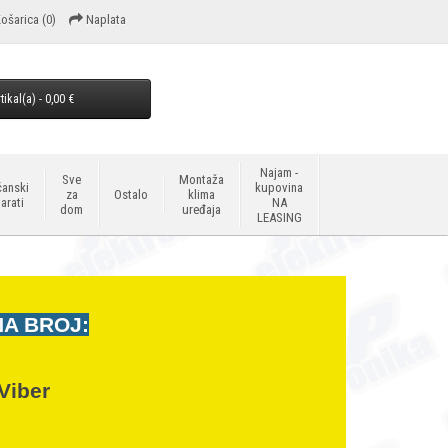
ošarica
(0)
Naplata
tikal(a) - 0,00 €
Najam -
Sve
Montaža
anski
kupovina
za
Ostalo
klima
arati
NA
dom
uređaja
LEASING
NA BROJ:
Viber