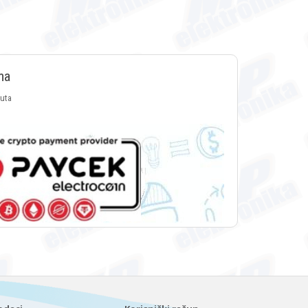
ma
luta