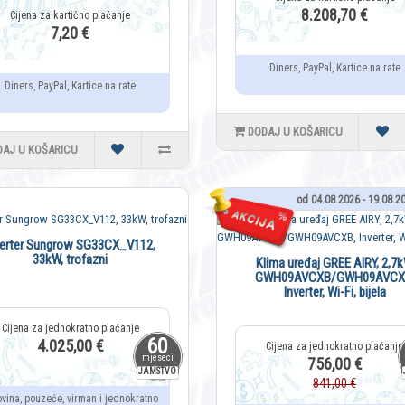
8.208,70 €
7,20 €
Diners, PayPal, Kartice na rate
Diners, PayPal, Kartice na rate
DODAJ U KOŠARICU
DAJ U KOŠARICU
od 04.08.2026 - 19.08.2
verter Sungrow SG33CX_V112,
33kW, trofazni
Klima uređaj GREE AIRY, 2,7
GWH09AVCXB/GWH09AVCX
Inverter, Wi-Fi, bijela
60
4.025,00 €
mjeseci
756,00 €
JAMSTVO
841,00 €
ovina, pouzeće, virman i jednokratno