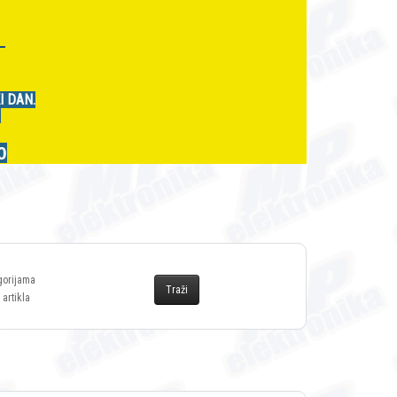
r
I DAN.
.
0
gorijama
 artikla