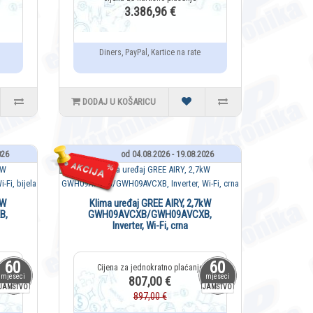
3.386,96 €
Diners, PayPal, Kartice na rate
DODAJ U KOŠARICU
026
od 04.08.2026 - 19.08.2026
kW
Klima uređaj GREE AIRY, 2,7kW
B,
GWH09AVCXB/GWH09AVCXB,
Inverter, Wi-Fi, crna
60
60
mjeseci
mjeseci
807,00 €
JAMSTVO
JAMSTVO
897,00 €