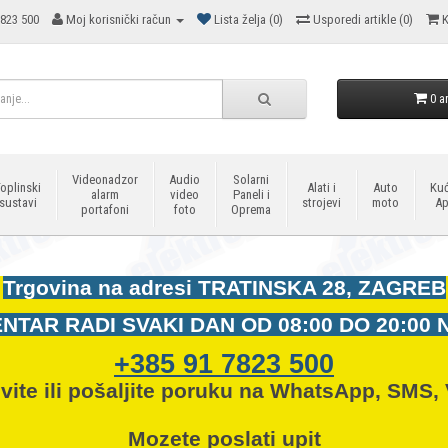
823 500
Moj korisnički račun
Lista želja (0)
Usporedi artikle (0)
K
0 ar
Videonadzor
Audio
Solarni
oplinski
Alati i
Auto
Kuć
alarm
video
Paneli i
sustavi
strojevi
moto
Ap
portafoni
foto
Oprema
Trgovina na adresi
TRATINSKA 28, ZAGREB
NTAR RADI SVAKI DAN OD
08:00 DO 20:00 
+385 91 7823 500
vite ili pošaljite poruku na WhatsApp, SMS, 
Mozete
poslati upit