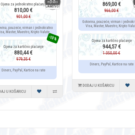
mjeseci
869,00 €
JAMSTVO
810,00 €
966,00 €
901,00 €
Gotovina, pouzeće, virman i jednokr
Visa, Master, Maestro, Kripto Valu
ovina, pouzeće, virman i jednokratno
isa, Master, Maestro, Kripto Valute
-10 %
944,57 €
880,44 €
1.050,00 €
979,35 €
Diners, PayPal, Kartice na rate
Diners, PayPal, Kartice na rate
DODAJ U KOŠARICU
DAJ U KOŠARICU