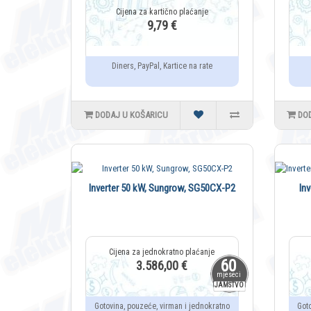
9,79 €
Diners, PayPal, Kartice na rate
DODAJ U KOŠARICU
DO
Inverter 50 kW, Sungrow, SG50CX-P2
In
60
3.586,00 €
mjeseci
JAMSTVO
Gotovina, pouzeće, virman i jednokratno
Got