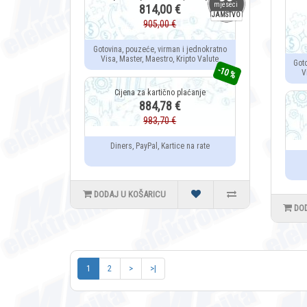
mjeseci
814,00 €
JAMSTVO
905,00 €
Gotovina, pouzeće, virman i jednokratno
Visa, Master, Maestro, Kripto Valute
Got
-10 %
V
884,78 €
983,70 €
Diners, PayPal, Kartice na rate
DODAJ U KOŠARICU
DO
1
2
>
>|