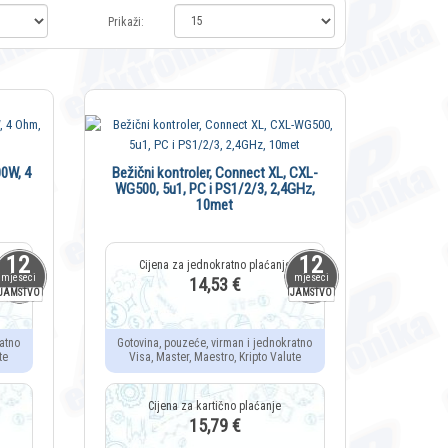
Prikaži:
00W, 4
Bežični kontroler, Connect XL, CXL-
WG500, 5u1, PC i PS1/2/3, 2,4GHz,
10met
12
12
mjeseci
mjeseci
14,53 €
JAMSTVO
JAMSTVO
atno
Gotovina, pouzeće, virman i jednokratno
te
Visa, Master, Maestro, Kripto Valute
15,79 €