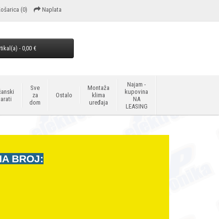
ošarica
(0)
Naplata
tikal(a) - 0,00 €
Najam -
Sve
Montaža
anski
kupovina
za
Ostalo
klima
arati
NA
dom
uređaja
LEASING
NA BROJ: