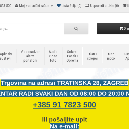
823 500
Moj korisnički račun
Lista želja (0)
Usporedi artikle (0)
K
0 ar
Videonadzor
Audio
Solarni
oplinski
Alati i
Auto
Kuć
alarm
video
Paneli i
sustavi
strojevi
moto
Ap
portafoni
foto
Oprema
Trgovina na adresi
TRATINSKA 28, ZAGREB
NTAR RADI SVAKI DAN OD
08:00 DO 20:00 
+385 91 7823 500
ili pošaljite upit
Na e-mail: