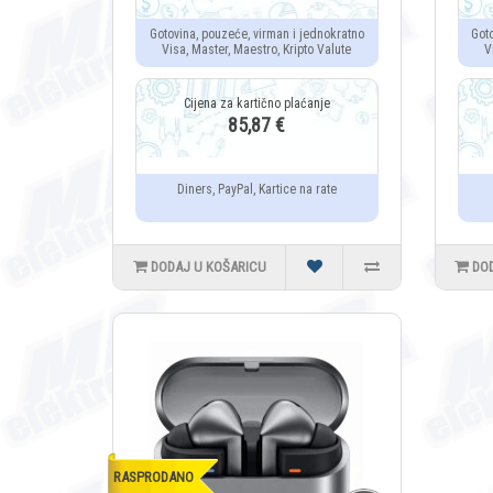
Gotovina, pouzeće, virman i jednokratno
Got
Visa, Master, Maestro, Kripto Valute
V
85,87 €
Diners, PayPal, Kartice na rate
DODAJ U KOŠARICU
DO
RASPRODANO