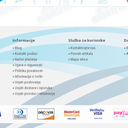
Informacije
Služba za korisnike
D
»
Blog
»
Kontaktirajte nas
»
R
»
Kontakt podaci
»
Povrati artikala
»
A
»
Načini plaćanja
»
Mapa site-a
»
Izjava o sigurnosti
»
Politika privatnosti
»
Informacije o tvrtki
»
Uvjeti poslovanja
»
Uvjeti dostave i isporuke
»
Uvjeti povrata i reklamacije