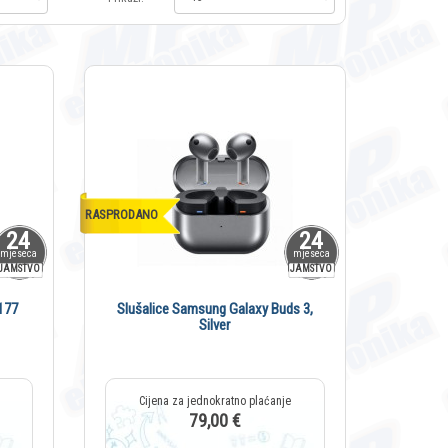
RASPRODANO
24
24
mjeseca
mjeseca
JAMSTVO
JAMSTVO
177
Slušalice Samsung Galaxy Buds 3,
Silver
79,00 €