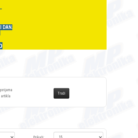
r
I DAN.
.
0
gorijama
 artikla
Prikaži: