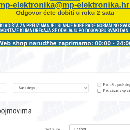
mp-elektronika@mp-elektronika.h
Odgovor ćete dobiti u roku 2 sata
KLADIŠTA ZA PREUZIMANJE I SLANJE ROBE RADE NORMALNO SVAK
MONTAŽE KLIMA UREĐAJA SE ODVIJAJU PO DOGOVORU SVAKI DAN
Web shop narudžbe zaprimamo: 00:00 - 24:0
Pretraži u podkate
Pretraživanje opisa
m pojmovima
Sortiraj po: