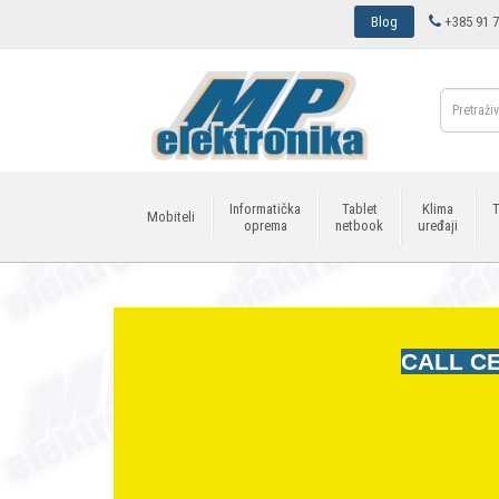
Blog
+385 91 7
Informatička
Tablet
Klima
T
Mobiteli
oprema
netbook
uređaji
CALL CE