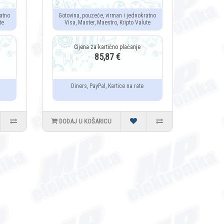
atno
Gotovina, pouzeće, virman i jednokratno
te
Visa, Master, Maestro, Kripto Valute
85,87 €
Diners, PayPal, Kartice na rate
DODAJ U KOŠARICU