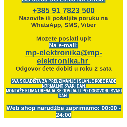
+385 91 7823 500
Nazovite ili pošaljite poruku na
WhatsApp, SMS, Viber
Mozete
poslati upit
Na e-mail:
mp-elektronika@mp-
elektronika.hr
Odgovor ćete dobiti u roku 2 sata
SVA SKLADIŠTA ZA PREUZIMANJE I SLANJE ROBE RADE
NORMALNO SVAKI DAN.
MONTAŽE KLIMA UREĐAJA SE ODVIJAJU PO DOGOVORU SVAKI
DAN.
Web shop narudžbe zaprimamo: 00:00 -
24:00