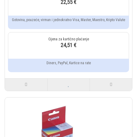
22,55 €
Gotovina, pouzeće, virman i jednokratno Visa, Master, Maestro, Kripto Valute
24,51 €
Diners, PayPal, Kartice na rate