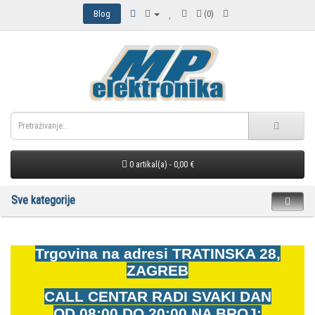
Blog
(0)
0 artikal(a) - 0,00 €
Sve kategorije
Trgovina na adresi
TRATINSKA 28,
ZAGREB
CALL CENTAR RADI SVAKI DAN
OD
08:00 DO 20:00 NA BROJ: