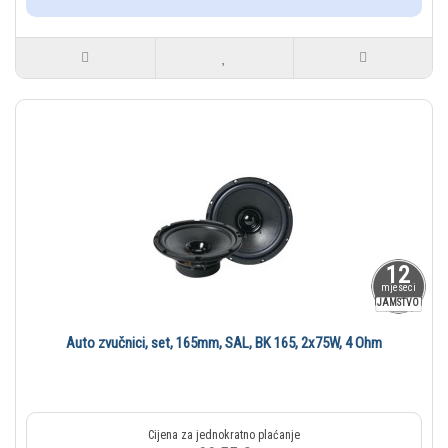
12
mjeseci
JAMSTVO
Auto zvučnici, set, 165mm, SAL, BK 165, 2x75W, 4 Ohm