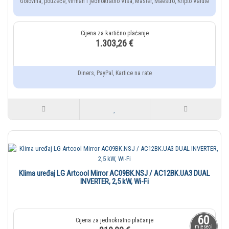
Gotovina, pouzeće, virman i jednokratno Visa, Master, Maestro, Kripto Valute
1.303,26 €
Diners, PayPal, Kartice na rate
Klima uređaj LG Artcool Mirror AC09BK.NSJ / AC12BK.UA3 DUAL
INVERTER, 2,5 kW, Wi-Fi
60
mjeseci