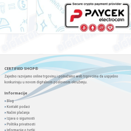
CERTIFIED SHOP®
Zajedno razvijamo online trgovinu i pomažemo web trgovcima da uspješno
konkuriraju u novom digitalnom poslovnom okruženju.
Informacije
»
Blog
»
Kontakt podaci
»
Načini plaćanja
»
Izjava o sigurnosti
»
Politika privatnosti
»
Informacije o tvrtki