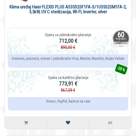
Klima uređaj Haier FLEXIS PLUS AS35S2SF1FA-S/1U35S2SM1FA-2,
3,5kW, UV C sterilizacija, WI-FI, Inverter, silver
60
mjeseci
712,00 €
JAMSTVO
890,00 €
Gotovina, pouzeće, virman i jednokratno Visa, Master, Maestro, Kripto Valute
-20 %
773,91 €
967,39 €
Diners, PayPal, Kartice na rate