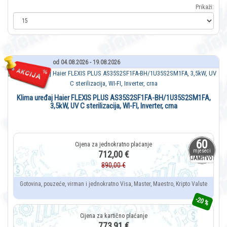
Prikaži:
od 04.08.2026 - 19.08.2026
Klima uređaj Haier FLEXIS PLUS AS35S2SF1FA-BH/1U35S2SM1FA,
3,5kW, UV C sterilizacija, WI-FI, Inverter, crna
60
mjeseci
712,00 €
JAMSTVO
890,00 €
Gotovina, pouzeće, virman i jednokratno Visa, Master, Maestro, Kripto Valute
-20 %
773,91 €