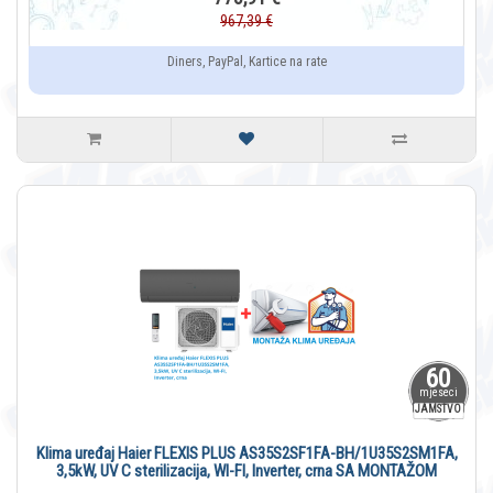
967,39 €
Diners, PayPal, Kartice na rate
60
mjeseci
JAMSTVO
Klima uređaj Haier FLEXIS PLUS AS35S2SF1FA-BH/1U35S2SM1FA,
3,5kW, UV C sterilizacija, WI-FI, Inverter, crna SA MONTAŽOM