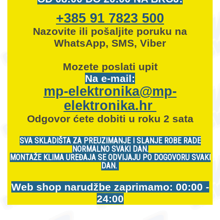
+385 91 7823 500
Nazovite ili pošaljite poruku na
WhatsApp, SMS, Viber
Mozete
poslati upit
Na e-mail:
mp-elektronika@mp-
elektronika.hr
Odgovor ćete dobiti u roku 2 sata
SVA SKLADIŠTA ZA PREUZIMANJE I SLANJE ROBE RADE
NORMALNO SVAKI DAN.
MONTAŽE KLIMA UREĐAJA SE ODVIJAJU PO DOGOVORU SVAKI
DAN.
Web shop narudžbe zaprimamo: 00:00 -
24:00