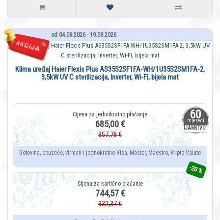
od 04.08.2026 - 19.08.2026
Klima uređaj Haier Flexis Plus AS35S2SF1FA-WH/1U35S2SM1FA-2,
3,5kW UV C sterilizacija, Inverter, Wi-Fi, bijela mat
60
mjeseci
685,00 €
JAMSTVO
857,78 €
Gotovina, pouzeće, virman i jednokratno Visa, Master, Maestro, Kripto Valute
-20 %
744,57 €
932,37 €