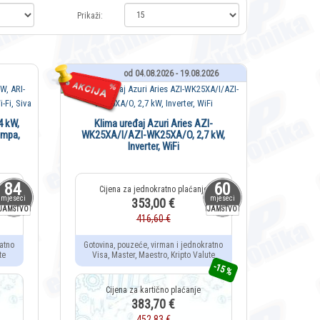
Prikaži:
od 04.08.2026 - 19.08.2026
4 kW,
Klima uređaj Azuri Aries AZI-
ampa,
WK25XA/I/AZI-WK25XA/O, 2,7 kW,
Inverter, WiFi
84
60
mjeseci
mjeseci
353,00 €
JAMSTVO
JAMSTVO
416,60 €
atno
Gotovina, pouzeće, virman i jednokratno
te
Visa, Master, Maestro, Kripto Valute
-15 %
383,70 €
452,83 €