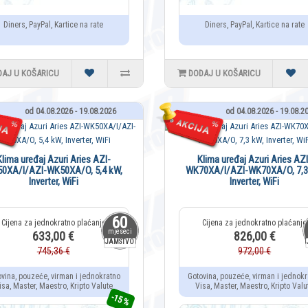
Diners, PayPal, Kartice na rate
Diners, PayPal, Kartice na rate
DAJ U KOŠARICU
DODAJ U KOŠARICU
od 04.08.2026 - 19.08.2026
od 04.08.2026 - 19.08.2
Klima uređaj Azuri Aries AZI-
Klima uređaj Azuri Aries AZI
0XA/I/AZI-WK50XA/O, 5,4 kW,
WK70XA/I/AZI-WK70XA/O, 7,3
Inverter, WiFi
Inverter, WiFi
60
mjeseci
633,00 €
826,00 €
JAMSTVO
745,36 €
972,00 €
ovina, pouzeće, virman i jednokratno
Gotovina, pouzeće, virman i jednokr
isa, Master, Maestro, Kripto Valute
Visa, Master, Maestro, Kripto Valu
-15 %