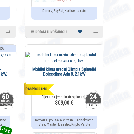
Diners, PayPal, Kartice na rate
DODAJ U KOŠARICU
026
-
Mobilni klima uređaj Olimpia Splendid
 kW,
Dolceclima Aria 8, 2,1kW
RASPRODANO
60
24
mjeseci
mjeseca
309,00 €
JAMSTVO
JAMSTVO
atno
Gotovina, pouzeće, virman i jednokratno
te
Visa, Master, Maestro, Kripto Valute
-15 %