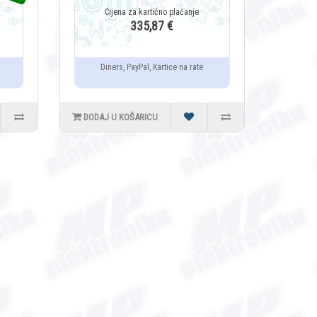
335,87 €
Diners, PayPal, Kartice na rate
DODAJ U KOŠARICU