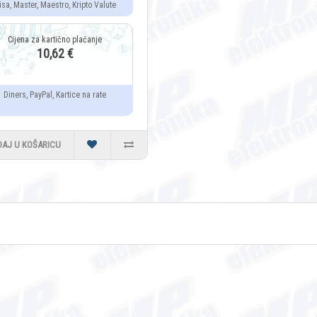
isa, Master, Maestro, Kripto Valute
10,62 €
Diners, PayPal, Kartice na rate
DAJ U KOŠARICU