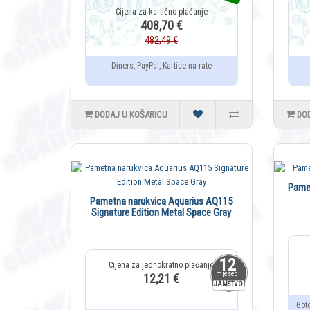
408,70 €
482,49 €
Diners, PayPal, Kartice na rate
DODAJ U KOŠARICU
DO
Pame
Pametna narukvica Aquarius AQ115
Signature Edition Metal Space Gray
12
mjeseci
12,21 €
JAMSTVO
Got