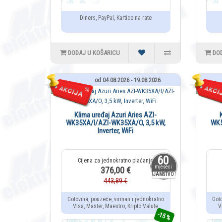
Diners, PayPal, Kartice na rate
DODAJ U KOŠARICU
DO
od 04.08.2026 - 19.08.2026
Klima uređaj Azuri Aries AZI-
WK35XA/I/AZI-WK35XA/O, 3,5 kW,
WK5
Inverter, WiFi
60
mjeseci
376,00 €
JAMSTVO
443,89 €
Gotovina, pouzeće, virman i jednokratno
Got
Visa, Master, Maestro, Kripto Valute
V
-15 %