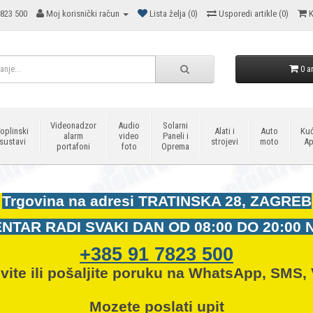
823 500
Moj korisnički račun
Lista želja (0)
Usporedi artikle (0)
K
0 ar
Videonadzor
Audio
Solarni
oplinski
Alati i
Auto
Kuć
alarm
video
Paneli i
sustavi
strojevi
moto
Ap
portafoni
foto
Oprema
Trgovina na adresi
TRATINSKA 28, ZAGREB
NTAR RADI SVAKI DAN OD
08:00 DO 20:00 
+385 91 7823 500
vite ili pošaljite poruku na WhatsApp, SMS, 
Mozete
poslati upit