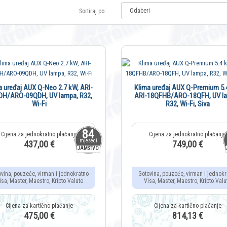
Sortiraj po:
a uređaj AUX Q-Neo 2.7 kW, ARI-
Klima uređaj AUX Q-Premium 5.
DH/ARO-09QDH, UV lampa, R32,
ARI-18QFHB/ARO-18QFH, UV l
Wi-Fi
R32, Wi-Fi, Siva
84
mjeseci
437,00 €
749,00 €
JAMSTVO
ovina, pouzeće, virman i jednokratno
Gotovina, pouzeće, virman i jednokr
isa, Master, Maestro, Kripto Valute
Visa, Master, Maestro, Kripto Valu
475,00 €
814,13 €