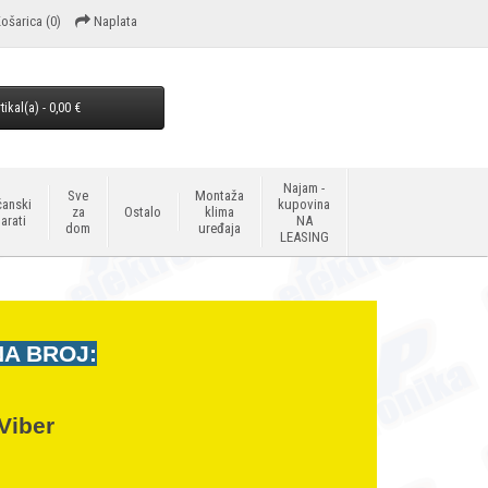
ošarica
(0)
Naplata
tikal(a) - 0,00 €
Najam -
Sve
Montaža
anski
kupovina
za
Ostalo
klima
arati
NA
dom
uređaja
LEASING
NA BROJ:
Viber