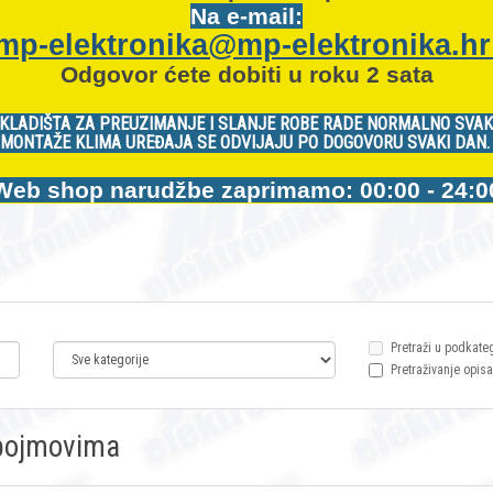
Na e-mail:
mp-elektronika@mp-elektronika.h
Odgovor ćete dobiti u roku 2 sata
KLADIŠTA ZA PREUZIMANJE I SLANJE ROBE RADE NORMALNO SVAK
MONTAŽE KLIMA UREĐAJA SE ODVIJAJU PO DOGOVORU SVAKI DAN
Web shop narudžbe zaprimamo: 00:00 - 24:0
Pretraži u podkate
Pretraživanje opisa
m pojmovima