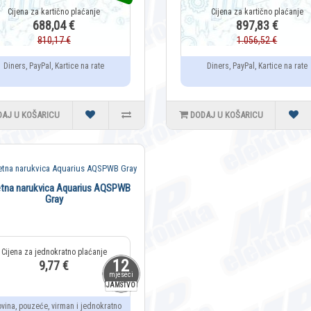
688,04 €
897,83 €
810,17 €
1.056,52 €
Diners, PayPal, Kartice na rate
Diners, PayPal, Kartice na rate
DAJ U KOŠARICU
DODAJ U KOŠARICU
tna narukvica Aquarius AQSPWB
Gray
12
9,77 €
mjeseci
JAMSTVO
ovina, pouzeće, virman i jednokratno