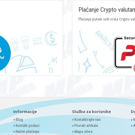
Plaćanje Crypto valuta
Plaćanje putem svih vrsta Crypto va
Informacije
Služba za korisnike
D
»
Blog
»
Kontaktirajte nas
»
R
»
Kontakt podaci
»
Povrati artikala
»
A
»
Načini plaćanja
»
Mapa site-a