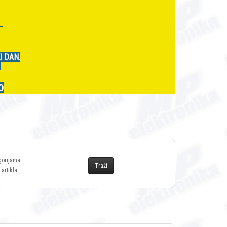
r
I DAN.
.
0
gorijama
 artikla