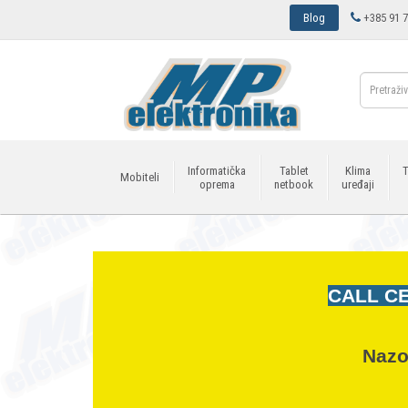
Blog
+385 91 7
Informatička
Tablet
Klima
T
Mobiteli
oprema
netbook
uređaji
CALL CE
Nazo