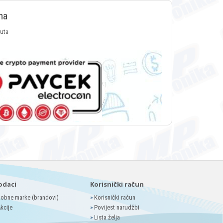
ma
luta
odaci
Korisnički račun
obne marke (brandovi)
»
Korisnički račun
kcije
»
Povijest narudžbi
»
Lista želja