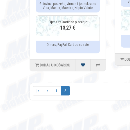
V
Gotovina, pouzeće, virman i jednokratno
Visa, Master, Maestro, Kripto Valute
13,27 €
Diners, PayPal, Kartice na rate
DO
DODAJ U KOŠARICU
|<
<
1
2