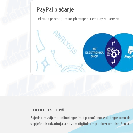
PayPal plaćanje
Od sada je omogućeno plaćanje putem PayPal servisa
CERTIFIED SHOP®
Zajedno razvijamo online trgovinu i pomažemo web trgovcima da
uspješno konkuriraju u novom digitalnom poslovnom okruženju.