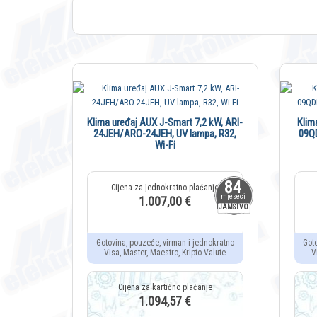
Klima uređaj AUX J-Smart 7,2 kW, ARI-
Klim
24JEH/ARO-24JEH, UV lampa, R32,
09Q
Wi-Fi
84
mjeseci
1.007,00 €
JAMSTVO
Gotovina, pouzeće, virman i jednokratno
Got
Visa, Master, Maestro, Kripto Valute
V
1.094,57 €