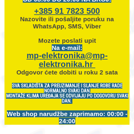
+385 91 7823 500
Nazovite ili pošaljite poruku na
WhatsApp, SMS, Viber
Mozete
poslati upit
Na e-mail:
mp-elektronika@mp-
elektronika.hr
Odgovor ćete dobiti u roku 2 sata
SVA SKLADIŠTA ZA PREUZIMANJE I SLANJE ROBE RADE
NORMALNO SVAKI DAN.
MONTAŽE KLIMA UREĐAJA SE ODVIJAJU PO DOGOVORU SVAKI
DAN.
Web shop narudžbe zaprimamo: 00:00 -
24:00