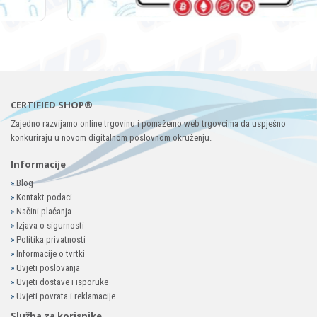
CERTIFIED SHOP®
Zajedno razvijamo online trgovinu i pomažemo web trgovcima da uspješno
konkuriraju u novom digitalnom poslovnom okruženju.
Informacije
»
Blog
»
Kontakt podaci
»
Načini plaćanja
»
Izjava o sigurnosti
»
Politika privatnosti
»
Informacije o tvrtki
»
Uvjeti poslovanja
»
Uvjeti dostave i isporuke
»
Uvjeti povrata i reklamacije
Služba za korisnike