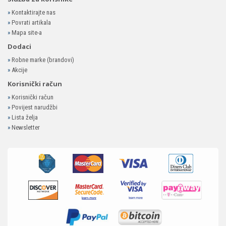
»
Kontaktirajte nas
»
Povrati artikala
»
Mapa site-a
Dodaci
»
Robne marke (brandovi)
»
Akcije
Korisnički račun
»
Korisnički račun
»
Povijest narudžbi
»
Lista želja
»
Newsletter