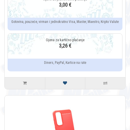
3,00 €
Gotovina, pouzeće, virman i jednokratno Visa, Master, Maestro, Kripto Valute
3,26 €
Diners, PayPal, Kartice na rate