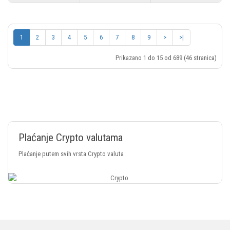
1
2
3
4
5
6
7
8
9
>
>|
Prikazano 1 do 15 od 689 (46 stranica)
Plaćanje Crypto valutama
Plaćanje putem svih vrsta Crypto valuta