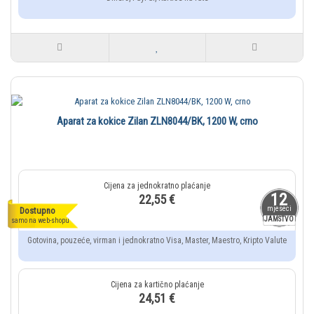
Aparat za kokice Zilan ZLN8044/BK, 1200 W, crno
12
22,55 €
mjeseci
Dostupno
JAMSTVO
samo na web-shopu
Gotovina, pouzeće, virman i jednokratno Visa, Master, Maestro, Kripto Valute
24,51 €