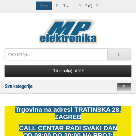
Blog
(0)
0 artikal(a) - 0,00 €
Sve kategorije
Trgovina na adresi
TRATINSKA 28,
ZAGREB
CALL CENTAR RADI SVAKI DAN
OD
08:00 DO 20:00 NA BROJ: