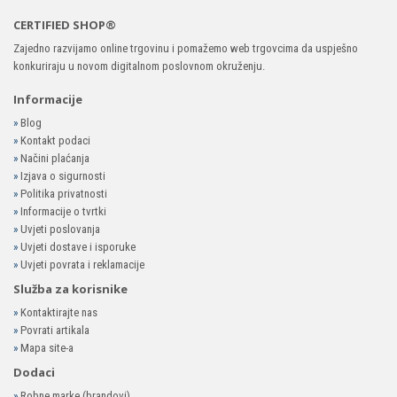
CERTIFIED SHOP®
Zajedno razvijamo online trgovinu i pomažemo web trgovcima da uspješno
konkuriraju u novom digitalnom poslovnom okruženju.
Informacije
»
Blog
»
Kontakt podaci
»
Načini plaćanja
»
Izjava o sigurnosti
»
Politika privatnosti
»
Informacije o tvrtki
»
Uvjeti poslovanja
»
Uvjeti dostave i isporuke
»
Uvjeti povrata i reklamacije
Služba za korisnike
»
Kontaktirajte nas
»
Povrati artikala
»
Mapa site-a
Dodaci
»
Robne marke (brandovi)