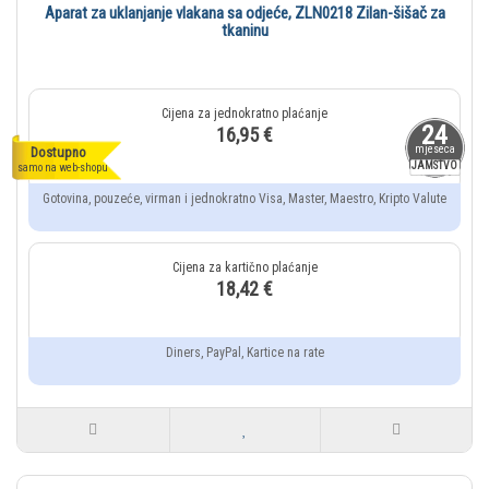
Aparat za uklanjanje vlakana sa odjeće, ZLN0218 Zilan-šišač za
tkaninu
24
16,95 €
mjeseca
Dostupno
JAMSTVO
samo na web-shopu
Gotovina, pouzeće, virman i jednokratno Visa, Master, Maestro, Kripto Valute
18,42 €
Diners, PayPal, Kartice na rate