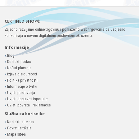
CERTIFIED SHOP®
Zajedno razvijamo online trgovinu i pomažemo web trgovcima da uspješno
konkuriraju u novom digitalnom poslovnom okruženju.
Informacije
»
Blog
»
Kontakt podaci
»
Načini plaćanja
»
Izjava o sigurnosti
»
Politika privatnosti
»
Informacije o tvrtki
»
Uvjeti poslovanja
»
Uvjeti dostave i isporuke
»
Uvjeti povrata i reklamacije
Služba za korisnike
»
Kontaktirajte nas
»
Povrati artikala
»
Mapa site-a