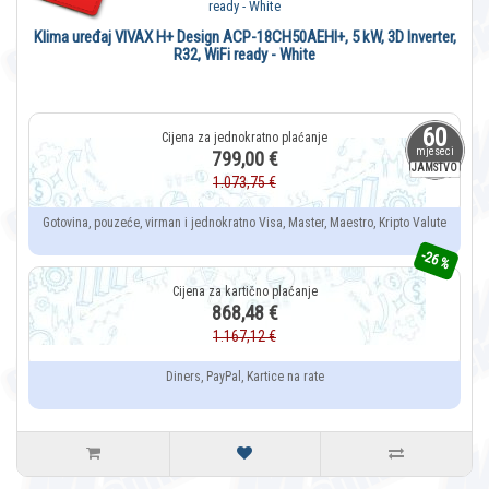
Klima uređaj VIVAX H+ Design ACP-18CH50AEHI+, 5 kW, 3D Inverter,
R32, WiFi ready - White
60
mjeseci
799,00 €
JAMSTVO
1.073,75 €
Gotovina, pouzeće, virman i jednokratno Visa, Master, Maestro, Kripto Valute
-26 %
868,48 €
1.167,12 €
Diners, PayPal, Kartice na rate