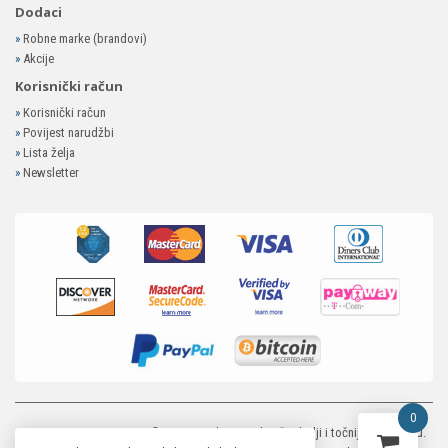
Dodaci
»
Robne marke (brandovi)
»
Akcije
Korisnički račun
»
Korisnički račun
»
Povijest narudžbi
»
Lista želja
»
Newsletter
0
MP-ELEKTRONIKA SHOP
© 2026. Trudimo se dati što bolji i točniji opis i sliku.