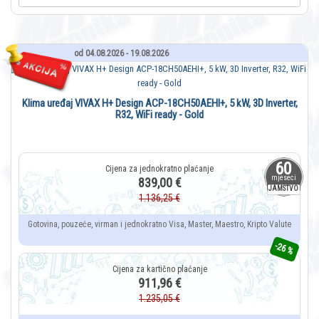
od 04.08.2026 - 19.08.2026
Klima uređaj VIVAX H+ Design ACP-18CH50AEHI+, 5 kW, 3D Inverter,
R32, WiFi ready - Gold
60
mjeseci
839,00 €
JAMSTVO
1.136,25 €
Gotovina, pouzeće, virman i jednokratno Visa, Master, Maestro, Kripto Valute
-26 %
911,96 €
1.235,05 €