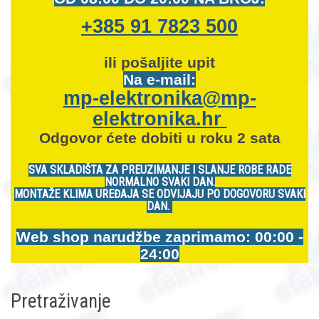
+385 91 7823 500
ili pošaljite upit
Na e-mail:
mp-elektronika@mp-
elektronika.hr
Odgovor ćete dobiti u roku 2 sata
SVA SKLADIŠTA ZA PREUZIMANJE I SLANJE ROBE RADE
NORMALNO SVAKI DAN.
MONTAŽE KLIMA UREĐAJA SE ODVIJAJU PO DOGOVORU SVAKI
DAN.
Web shop narudžbe zaprimamo: 00:00 -
24:00
Pretraživanje