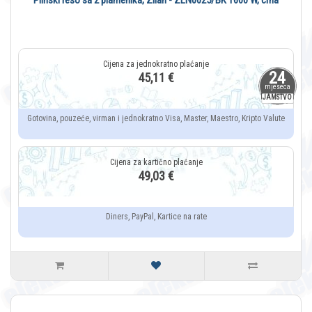
Plinski rešo sa 2 plamenika, Zilan - ZLN0025/BK 1600 W, crna
24
45,11 €
mjeseca
JAMSTVO
Gotovina, pouzeće, virman i jednokratno Visa, Master, Maestro, Kripto Valute
49,03 €
Diners, PayPal, Kartice na rate