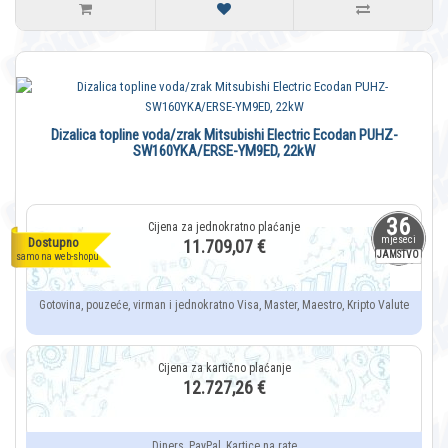
Dizalica topline voda/zrak Mitsubishi Electric Ecodan PUHZ-
SW160YKA/ERSE-YM9ED, 22kW
36
mjeseci
Dostupno
11.709,07 €
JAMSTVO
samo na web-shopu
Gotovina, pouzeće, virman i jednokratno Visa, Master, Maestro, Kripto Valute
12.727,26 €
Diners, PayPal, Kartice na rate