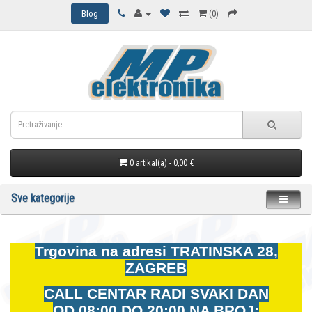
Blog
(0)
0 artikal(a) - 0,00 €
Sve kategorije
Trgovina na adresi
TRATINSKA 28,
ZAGREB
CALL CENTAR RADI SVAKI DAN
OD
08:00 DO 20:00 NA BROJ: