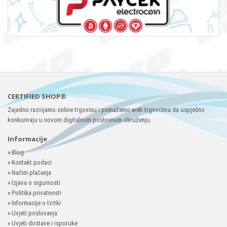
CERTIFIED SHOP®
Zajedno razvijamo online trgovinu i pomažemo web trgovcima da uspješno
konkuriraju u novom digitalnom poslovnom okruženju.
Informacije
»
Blog
»
Kontakt podaci
»
Načini plaćanja
»
Izjava o sigurnosti
»
Politika privatnosti
»
Informacije o tvrtki
»
Uvjeti poslovanja
»
Uvjeti dostave i isporuke