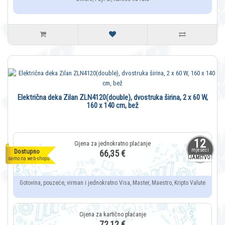
Električna deka Zilan ZLN4120(double), dvostruka širina, 2 x 60 W,
160 x 140 cm, bež
12
mjeseci
Dostupno
66,35 €
JAMSTVO
samo na web-shopu
Gotovina, pouzeće, virman i jednokratno Visa, Master, Maestro, Kripto Valute
72,12 €