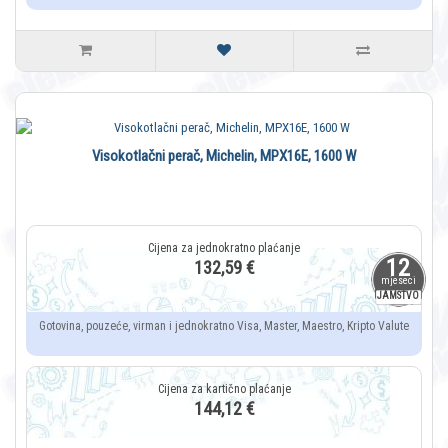
Visokotlačni perač, Michelin, MPX16E, 1600 W
12
132,59 €
mjeseci
JAMSTVO
Gotovina, pouzeće, virman i jednokratno Visa, Master, Maestro, Kripto Valute
144,12 €