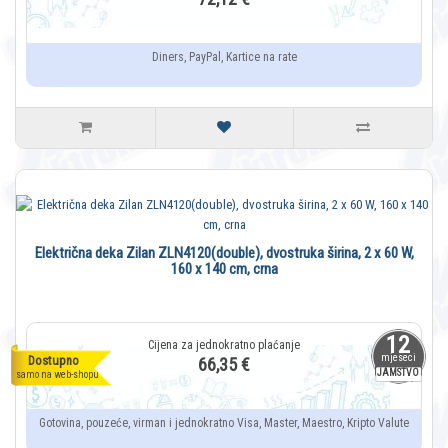
Diners, PayPal, Kartice na rate
Električna deka Zilan ZLN4120(double), dvostruka širina, 2 x 60 W,
160 x 140 cm, crna
12
mjeseci
Dostupno
66,35 €
JAMSTVO
samo na web-shopu
Gotovina, pouzeće, virman i jednokratno Visa, Master, Maestro, Kripto Valute