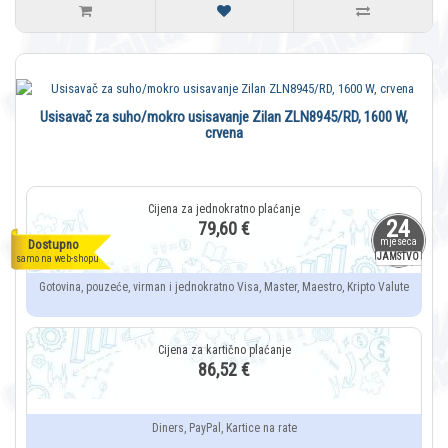
Usisavač za suho/mokro usisavanje Zilan ZLN8945/RD, 1600 W,
crvena
24
79,60 €
mjeseca
Dostupno
JAMSTVO
samo na web-shopu
Gotovina, pouzeće, virman i jednokratno Visa, Master, Maestro, Kripto Valute
86,52 €
Diners, PayPal, Kartice na rate