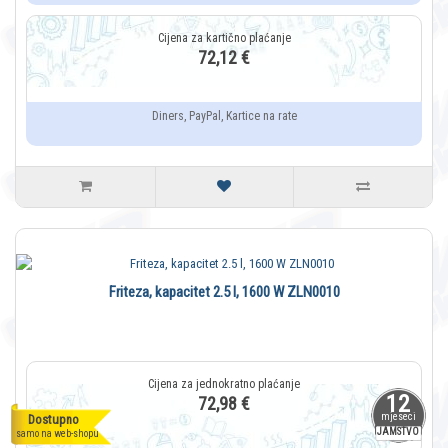
72,12 €
Diners, PayPal, Kartice na rate
Friteza, kapacitet 2.5 l, 1600 W ZLN0010
12
72,98 €
mjeseci
Dostupno
JAMSTVO
samo na web-shopu