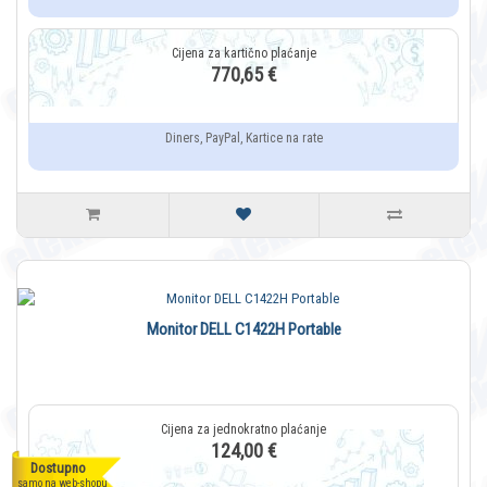
770,65 €
Diners, PayPal, Kartice na rate
Monitor DELL C1422H Portable
124,00 €
Dostupno
samo na web-shopu