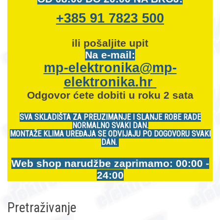
+385 91 7823 500
ili pošaljite upit
Na e-mail:
mp-elektronika@mp-
elektronika.hr
Odgovor ćete dobiti u roku 2 sata
SVA SKLADIŠTA ZA PREUZIMANJE I SLANJE ROBE RADE
NORMALNO SVAKI DAN.
MONTAŽE KLIMA UREĐAJA SE ODVIJAJU PO DOGOVORU SVAKI
DAN.
Web shop narudžbe zaprimamo: 00:00 -
24:00
Pretraživanje