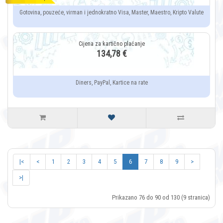
Gotovina, pouzeće, virman i jednokratno Visa, Master, Maestro, Kripto Valute
134,78 €
Diners, PayPal, Kartice na rate
|<
<
1
2
3
4
5
6
7
8
9
>
>|
Prikazano 76 do 90 od 130 (9 stranica)