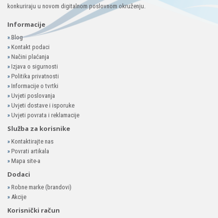
konkuriraju u novom digitalnom poslovnom okruženju.
Informacije
»
Blog
»
Kontakt podaci
»
Načini plaćanja
»
Izjava o sigurnosti
»
Politika privatnosti
»
Informacije o tvrtki
»
Uvjeti poslovanja
»
Uvjeti dostave i isporuke
»
Uvjeti povrata i reklamacije
Služba za korisnike
»
Kontaktirajte nas
»
Povrati artikala
»
Mapa site-a
Dodaci
»
Robne marke (brandovi)
»
Akcije
Korisnički račun