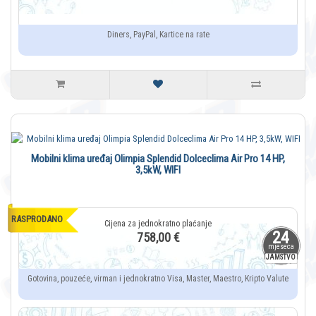
Diners, PayPal, Kartice na rate
Mobilni klima uređaj Olimpia Splendid Dolceclima Air Pro 14 HP,
3,5kW, WIFI
RASPRODANO
24
758,00 €
mjeseca
JAMSTVO
Gotovina, pouzeće, virman i jednokratno Visa, Master, Maestro, Kripto Valute