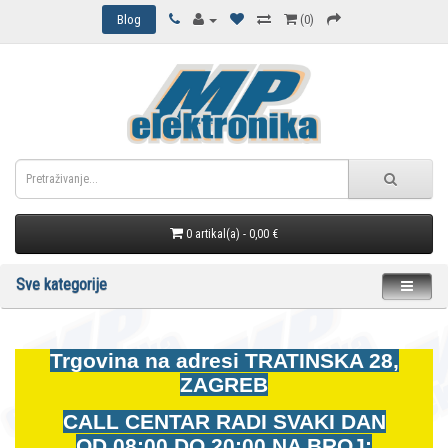
Blog
(0)
0 artikal(a) - 0,00 €
Sve kategorije
Trgovina na adresi
TRATINSKA 28,
ZAGREB
CALL CENTAR RADI SVAKI DAN
OD
08:00 DO 20:00 NA BROJ: