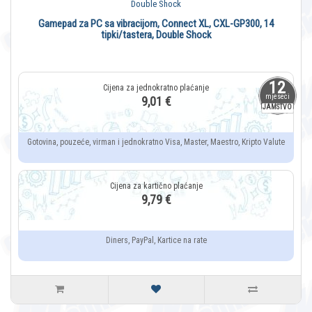
Gamepad za PC sa vibracijom, Connect XL, CXL-GP300, 14
tipki/tastera, Double Shock
12
mjeseci
9,01 €
JAMSTVO
Gotovina, pouzeće, virman i jednokratno Visa, Master, Maestro, Kripto Valute
9,79 €
Diners, PayPal, Kartice na rate