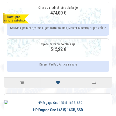
474,00 €
Dostupno
samo na web-shopu
Gotovina, pouzeće, virman i jednokratno Visa, Master, Maestro, Kripto Valute
515,22 €
Diners, PayPal, Kartice na rate
HP Engage One 145 i5, 16GB, SSD