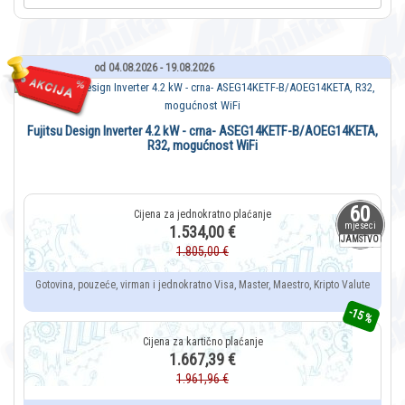
od 04.08.2026 - 19.08.2026
Fujitsu Design Inverter 4.2 kW - crna- ASEG14KETF-B/AOEG14KETA,
R32, mogućnost WiFi
60
mjeseci
1.534,00 €
JAMSTVO
1.805,00 €
Gotovina, pouzeće, virman i jednokratno Visa, Master, Maestro, Kripto Valute
-15 %
1.667,39 €
1.961,96 €