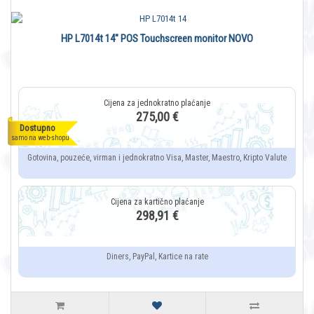
HP L7014t 14" POS Touchscreen monitor NOVO
275,00 €
Dostupno
samo na web-shopu
Gotovina, pouzeće, virman i jednokratno Visa, Master, Maestro, Kripto Valute
298,91 €
Diners, PayPal, Kartice na rate