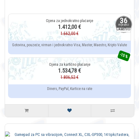
36
mjeseci
1.412,00 €
JAMSTVO
1.662,00 €
Gotovina, pouzeće, virman i jednokratno Visa, Master, Maestro, Kripto Valute
-15 %
1.534,78 €
1.806,52 €
Diners, PayPal, Kartice na rate