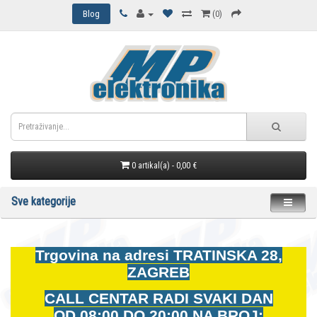
Blog
(0)
0 artikal(a) - 0,00 €
Sve kategorije
Trgovina na adresi
TRATINSKA 28,
ZAGREB
CALL CENTAR RADI SVAKI DAN
OD
08:00 DO 20:00 NA BROJ: