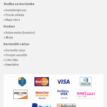
Služba za korisnike
»
Kontaktirajte nas
»
Povrati artikala
»
Mapa site-a
Dodaci
»
Robne marke (brandovi)
»
Akcije
Korisnički račun
»
Korisnički račun
»
Povijest narudžbi
»
Lista želja
»
Newsletter