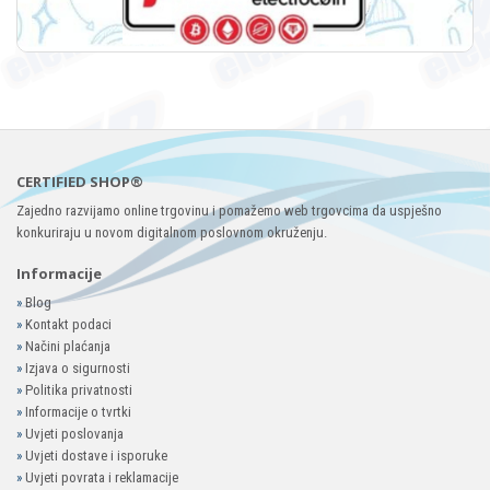
CERTIFIED SHOP®
Zajedno razvijamo online trgovinu i pomažemo web trgovcima da uspješno
konkuriraju u novom digitalnom poslovnom okruženju.
Informacije
»
Blog
»
Kontakt podaci
»
Načini plaćanja
»
Izjava o sigurnosti
»
Politika privatnosti
»
Informacije o tvrtki
»
Uvjeti poslovanja
»
Uvjeti dostave i isporuke
»
Uvjeti povrata i reklamacije