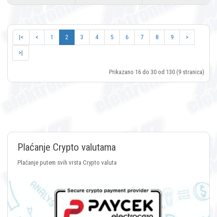
|<
<
1
2
3
4
5
6
7
8
9
>
>|
Prikazano 16 do 30 od 130 (9 stranica)
Plaćanje Crypto valutama
Plaćanje putem svih vrsta Crypto valuta