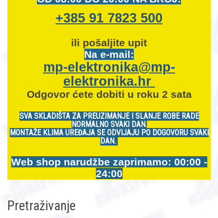
+385 91 7823 500
ili pošaljite upit
Na e-mail:
mp-elektronika@mp-
elektronika.hr
Odgovor ćete dobiti u roku 2 sata
SVA SKLADIŠTA ZA PREUZIMANJE I SLANJE ROBE RADE
NORMALNO SVAKI DAN.
MONTAŽE KLIMA UREĐAJA SE ODVIJAJU PO DOGOVORU SVAKI
DAN.
Web shop narudžbe zaprimamo: 00:00 -
24:00
Pretraživanje