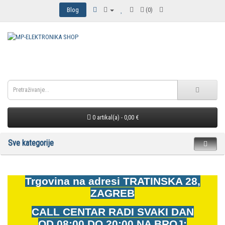
Blog
(0)
0 artikal(a) - 0,00 €
Sve kategorije
Trgovina na adresi
TRATINSKA 28,
ZAGREB
CALL CENTAR RADI SVAKI DAN
OD
08:00 DO 20:00 NA BROJ: