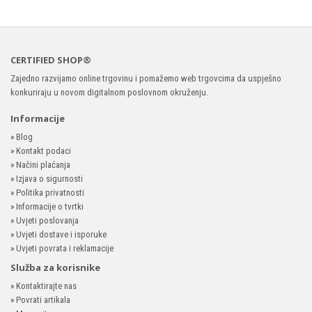
CERTIFIED SHOP®
Zajedno razvijamo online trgovinu i pomažemo web trgovcima da uspješno
konkuriraju u novom digitalnom poslovnom okruženju.
Informacije
»
Blog
»
Kontakt podaci
»
Načini plaćanja
»
Izjava o sigurnosti
»
Politika privatnosti
»
Informacije o tvrtki
»
Uvjeti poslovanja
»
Uvjeti dostave i isporuke
»
Uvjeti povrata i reklamacije
Služba za korisnike
»
Kontaktirajte nas
»
Povrati artikala