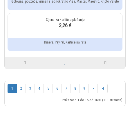
Gotovina, pouzeće, virman i jednokratno Visa, Master, Maestro, Kripto Valute
3,26 €
Diners, PayPal, Kartice na rate
1
2
3
4
5
6
7
8
9
>
>|
Prikazano 1 do 15 od 1682 (113 stranica)