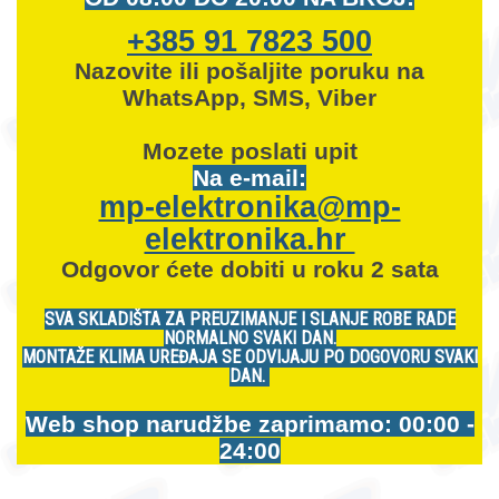
+385 91 7823 500
Nazovite ili pošaljite poruku na
WhatsApp, SMS, Viber
Mozete
poslati upit
Na e-mail:
mp-elektronika@mp-
elektronika.hr
Odgovor ćete dobiti u roku 2 sata
SVA SKLADIŠTA ZA PREUZIMANJE I SLANJE ROBE RADE
NORMALNO SVAKI DAN.
MONTAŽE KLIMA UREĐAJA SE ODVIJAJU PO DOGOVORU SVAKI
DAN.
Web shop narudžbe zaprimamo: 00:00 -
24:00