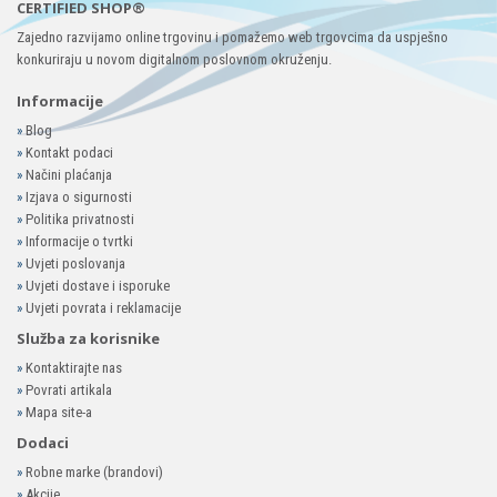
CERTIFIED SHOP®
Zajedno razvijamo online trgovinu i pomažemo web trgovcima da uspješno
konkuriraju u novom digitalnom poslovnom okruženju.
Informacije
»
Blog
»
Kontakt podaci
»
Načini plaćanja
»
Izjava o sigurnosti
»
Politika privatnosti
»
Informacije o tvrtki
»
Uvjeti poslovanja
»
Uvjeti dostave i isporuke
»
Uvjeti povrata i reklamacije
Služba za korisnike
»
Kontaktirajte nas
»
Povrati artikala
»
Mapa site-a
Dodaci
»
Robne marke (brandovi)
»
Akcije