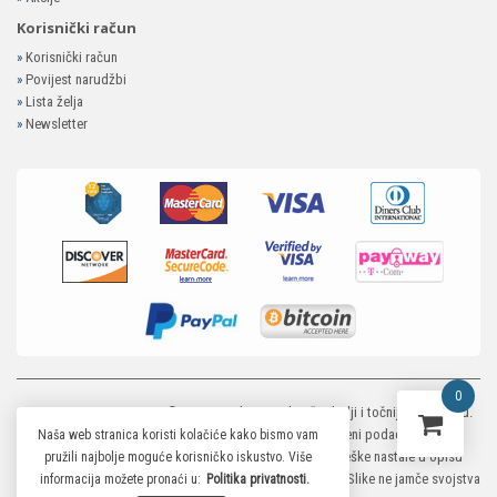
Korisnički račun
»
Korisnički račun
»
Povijest narudžbi
»
Lista želja
»
Newsletter
0
MP-ELEKTRONIKA SHOP
© 2026. Trudimo se dati što bolji i točniji opis i sliku.
Unatoč tome, ne možemo garantirati da su svi navedeni podaci i slike u
Naša web stranica koristi kolačiće kako bismo vam
potpunosti točni. Ne odgovaramo za eventualne pogreške nastale u opisu
pružili najbolje moguće korisničko iskustvo. Više
proizvoda, greške prilikom štampanja te promjene cijena. Slike ne jamče svojstva
informacija možete pronaći u:
Politika privatnosti.