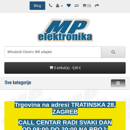
Blog
(0)
0 artikal(a) - 0,00 €
Sve kategorije
Trgovina na adresi
TRATINSKA 28,
ZAGREB
CALL CENTAR RADI SVAKI DAN
OD
08:00 DO 20:00 NA BROJ: