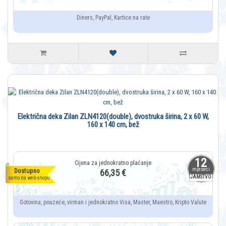
Diners, PayPal, Kartice na rate
Električna deka Zilan ZLN4120(double), dvostruka širina, 2 x 60 W,
160 x 140 cm, bež
12
mjeseci
Dostupno
66,35 €
JAMSTVO
samo na web-shopu
Gotovina, pouzeće, virman i jednokratno Visa, Master, Maestro, Kripto Valute