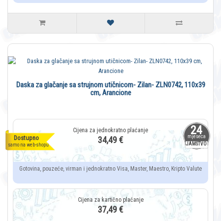
Daska za glačanje sa strujnom utičnicom- Zilan- ZLN0742, 110x39
cm, Arancione
24
mjeseca
Dostupno
34,49 €
JAMSTVO
samo na web-shopu
Gotovina, pouzeće, virman i jednokratno Visa, Master, Maestro, Kripto Valute
37,49 €