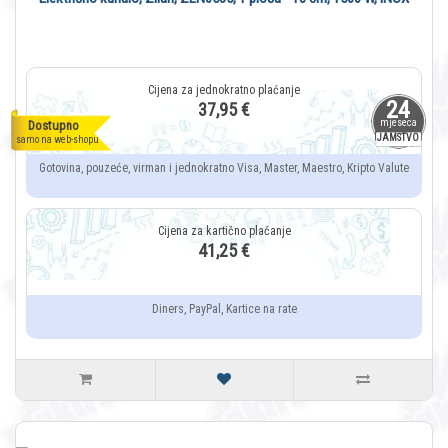
24
37,95 €
mjeseca
Dostupno
JAMSTVO
samo na web-shopu
Gotovina, pouzeće, virman i jednokratno Visa, Master, Maestro, Kripto Valute
41,25 €
Diners, PayPal, Kartice na rate