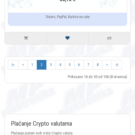
Diners, PayPal, Kartice na rate
|<
<
1
2
3
4
5
6
7
8
>
>|
Prikazano 16 do 30 od 106 (8 stranica)
Plaćanje Crypto valutama
Plaćanje putem svih vrsta Crypto valuta