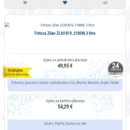
Friteza Zilan ZLN1819, 2180W, 3 litre
24
49,95 €
mjeseca
Dostupno
JAMSTVO
samo na web-shopu
Gotovina, pouzeće, virman i jednokratno Visa, Master, Maestro, Kripto Valute
54,29 €
Diners, PayPal, Kartice na rate