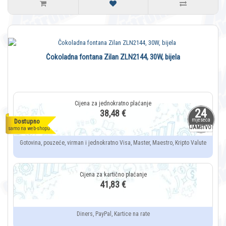
Čokoladna fontana Zilan ZLN2144, 30W, bijela
24
38,48 €
mjeseca
Dostupno
JAMSTVO
samo na web-shopu
Gotovina, pouzeće, virman i jednokratno Visa, Master, Maestro, Kripto Valute
41,83 €
Diners, PayPal, Kartice na rate