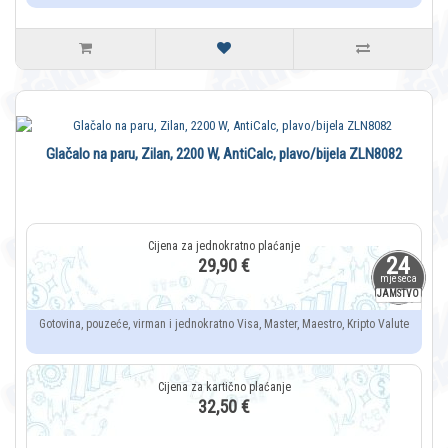
Glačalo na paru, Zilan, 2200 W, AntiCalc, plavo/bijela ZLN8082
24
29,90 €
mjeseca
JAMSTVO
Gotovina, pouzeće, virman i jednokratno Visa, Master, Maestro, Kripto Valute
32,50 €