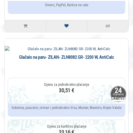
Diners, PayPal, Kartice na rate
Glačalo na paru- ZILAN- ZLN8082 GR- 2200 W, AntiCalc
24
30,51 €
mjeseca
JAMSTVO
Gotovina, pouzeće, virman i jednokratno Visa, Master, Maestro, Kripto Valute
33,16 €