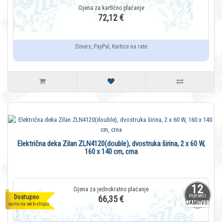
72,12 €
Diners, PayPal, Kartice na rate
Električna deka Zilan ZLN4120(double), dvostruka širina, 2 x 60 W,
160 x 140 cm, crna
12
mjeseci
Dostupno
66,35 €
JAMSTVO
samo na web-shopu