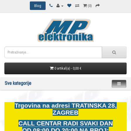
Blog
(0)
0 artikal(a) - 0,00 €
Sve kategorije
Trgovina na adresi
TRATINSKA 28,
ZAGREB
CALL CENTAR RADI SVAKI DAN
OD
08:00 DO 20:00 NA BROJ: