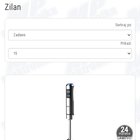
Zilan
Sortiraj po:
Prikaži:
24
mjeseca
JAMSTVO