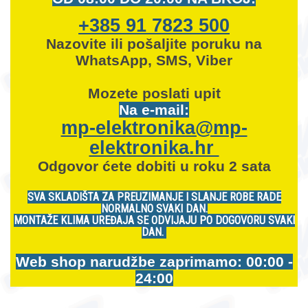
+385 91 7823 500
Nazovite ili pošaljite poruku na
WhatsApp, SMS, Viber
Mozete
poslati upit
Na e-mail:
mp-elektronika@mp-
elektronika.hr
Odgovor ćete dobiti u roku 2 sata
SVA SKLADIŠTA ZA PREUZIMANJE I SLANJE ROBE RADE
NORMALNO SVAKI DAN.
MONTAŽE KLIMA UREĐAJA SE ODVIJAJU PO DOGOVORU SVAKI
DAN.
Web shop narudžbe zaprimamo: 00:00 -
24:00