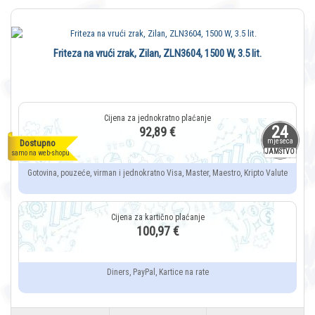
Friteza na vrući zrak, Zilan, ZLN3604, 1500 W, 3.5 lit.
24
92,89 €
mjeseca
Dostupno
JAMSTVO
samo na web-shopu
Gotovina, pouzeće, virman i jednokratno Visa, Master, Maestro, Kripto Valute
100,97 €
Diners, PayPal, Kartice na rate