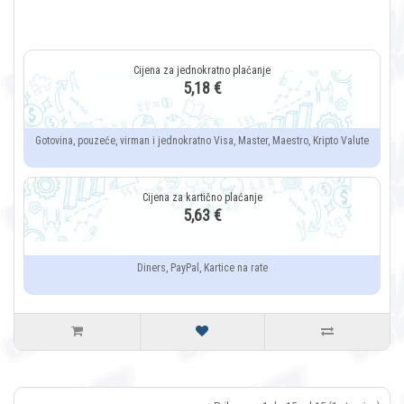
5,18 €
Gotovina, pouzeće, virman i jednokratno Visa, Master, Maestro, Kripto Valute
5,63 €
Diners, PayPal, Kartice na rate