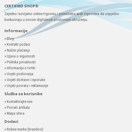
CERTIFIED SHOP®
Zajedno razvijamo online trgovinu i pomažemo web trgovcima da uspješno
konkuriraju u novom digitalnom poslovnom okruženju.
Informacije
»
Blog
»
Kontakt podaci
»
Načini plaćanja
»
Izjava o sigurnosti
»
Politika privatnosti
»
Informacije o tvrtki
»
Uvjeti poslovanja
»
Uvjeti dostave i isporuke
»
Uvjeti povrata i reklamacije
Služba za korisnike
»
Kontaktirajte nas
»
Povrati artikala
»
Mapa site-a
Dodaci
»
Robne marke (brandovi)