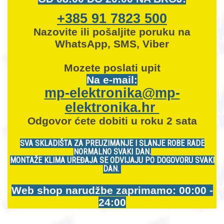
+385 91 7823 500
Nazovite ili pošaljite poruku na
WhatsApp, SMS, Viber
Mozete
poslati upit
Na e-mail:
mp-elektronika@mp-
elektronika.hr
Odgovor ćete dobiti u roku 2 sata
SVA SKLADIŠTA ZA PREUZIMANJE I SLANJE ROBE RADE
NORMALNO SVAKI DAN.
MONTAŽE KLIMA UREĐAJA SE ODVIJAJU PO DOGOVORU SVAKI
DAN.
Web shop narudžbe zaprimamo: 00:00 -
24:00