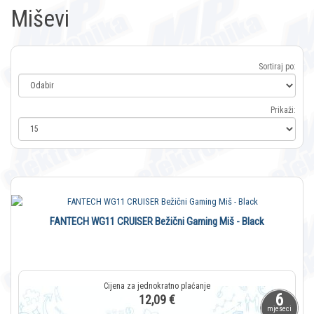
Miševi
Sortiraj po:
Prikaži:
FANTECH WG11 CRUISER Bežični Gaming Miš - Black
6
12,09 €
mjeseci