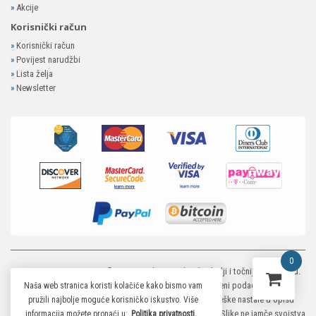
»
Akcije
Korisnički račun
»
Korisnički račun
»
Povijest narudžbi
»
Lista želja
»
Newsletter
0
MP-ELEKTRONIKA SHOP
© 2026. Trudimo se dati što bolji i točniji opis i sliku.
Unatoč tome, ne možemo garantirati da su svi navedeni podaci i slike u
Naša web stranica koristi kolačiće kako bismo vam
potpunosti točni. Ne odgovaramo za eventualne pogreške nastale u opisu
pružili najbolje moguće korisničko iskustvo. Više
proizvoda, greške prilikom štampanja te promjene cijena. Slike ne jamče svojstva
informacija možete pronaći u:
Politika privatnosti.