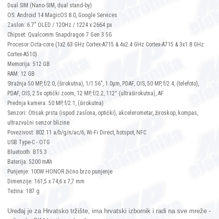
Dual SIM (Nano-SIM, dual stand-by)
OS: Android 14 MagicOS 8.0, Google Services
Zaslon: 6.7" OLED / 120Hz / 1224 x 2664 px
Chipset: Qualcomm Snapdragon 7 Gen 3 5G
Procesor:Octa-core (1x2.63 GHz Cortex-A715 & 4x2.4 GHz Cortex-A715 & 3x1.8 GHz
Cortex-A510)
Memorija: 512 GB
RAM: 12 GB
Stražnja 50 MP, f/2.0, (širokutna), 1/1.56", 1.0µm, PDAF, OIS, 50 MP, f/2.4, (telefoto),
PDAF, OIS, 2.5x optički zoom, 12 MP, f/2.2, 112° (ultraširokutna), AF
Prednja kamera: 50 MP, f/2.1, (širokutna)
Senzori: Otisak prsta (ispod zaslona, optički), akcelerometar, žiroskop, kompas,
ultrazvučni senzor blizine
Povezivost: 802.11 a/b/g/n/ac/6, Wi-Fi Direct, hotspot, NFC
USB Type-C - OTG
Bluetooth: BT5.3
Baterija: 5200 mAh
Punjenje: 100W HONOR žično brzo punjenje
Dimenzije: 161,5 x 74,6 x 7,7 mm
Težina: 187 g
Uređaj je za Hrvatsko tržište, ima hrvatski izbornik i radi na sve mreže -