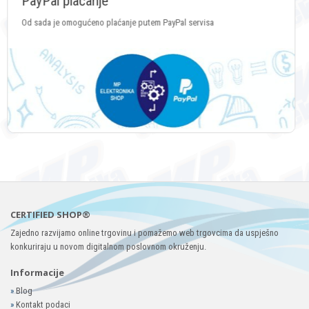
Plaćanje Crypto valutama
Plaćanje putem svih vrsta Crypto valuta
CERTIFIED SHOP®
Zajedno razvijamo online trgovinu i pomažemo web trgovcima da uspješno
konkuriraju u novom digitalnom poslovnom okruženju.
Informacije
»
Blog
»
Kontakt podaci