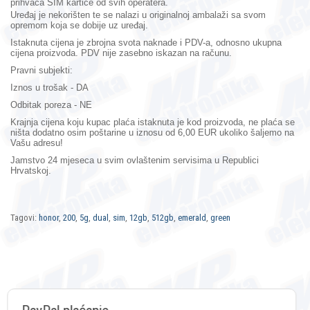
prihvaća SIM kartice od svih operatera.
Uređaj je nekorišten te se nalazi u originalnoj ambalaži sa svom
opremom koja se dobije uz uređaj.
Istaknuta cijena je zbrojna svota naknade i PDV-a, odnosno ukupna
cijena proizvoda. PDV nije zasebno iskazan na računu.
Pravni subjekti:
Iznos u trošak - DA
Odbitak poreza - NE
Krajnja cijena koju kupac plaća istaknuta je kod proizvoda, ne plaća se
ništa dodatno osim poštarine u iznosu od 6,00 EUR ukoliko šaljemo na
Vašu adresu!
Jamstvo 24 mjeseca
u svim ovlaštenim servisima u Republici
Hrvatskoj.
Tagovi:
honor
,
200
,
5g
,
dual
,
sim
,
12gb
,
512gb
,
emerald
,
green