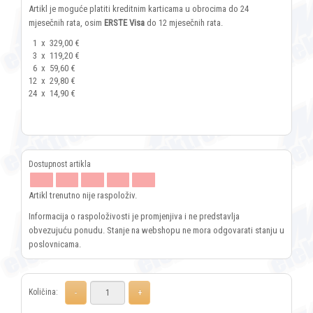
Artikl je moguće platiti kreditnim karticama u obrocima do 24
mjesečnih rata, osim
ERSTE Visa
do 12 mjesečnih rata.
1
x
329,00 €
3
x
119,20 €
6
x
59,60 €
12
x
29,80 €
24
x
14,90 €
Artikl trenutno nije raspoloživ.
Informacija o raspoloživosti je promjenjiva i ne predstavlja
obvezujuću ponudu. Stanje na webshopu ne mora odgovarati stanju u
poslovnicama.
Količina: