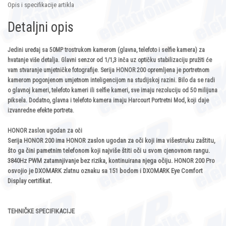
Opis i specifikacije artikla
Detaljni opis
Jedini uređaj sa 50MP trostrukom kamerom (glavna, telefoto i selfie kamera) za
hvatanje više detalja. Glavni senzor od 1/1,3 inča uz optičku stabilizaciju pružiti će
vam stvaranje umjetničke fotografije. Serija HONOR 200 opremljena je portretnom
kamerom pogonjenom umjetnom inteligencijom na studijskoj razini. Bilo da se radi
o glavnoj kameri, telefoto kameri ili selfie kameri, sve imaju rezoluciju od 50 milijuna
piksela. Dodatno, glavna i telefoto kamera imaju Harcourt Portretni Mod, koji daje
izvanredne efekte portreta.
HONOR zaslon ugodan za oči
Serija HONOR 200 ima HONOR zaslon ugodan za oči koji ima višestruku zaštitu,
što ga čini pametnim telefonom koji najviše štiti oči u svom cjenovnom rangu.
3840Hz PWM zatamnjivanje bez rizika, kontinuirana njega očiju. HONOR 200 Pro
osvojio je DXOMARK zlatnu oznaku sa 151 bodom i DXOMARK Eye Comfort
Display certifikat.
TEHNIČKE SPECIFIKACIJE