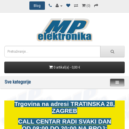
Blog
(0)
0 artikal(a) - 0,00 €
Sve kategorije
Trgovina na adresi
TRATINSKA 28,
ZAGREB
CALL CENTAR RADI SVAKI DAN
OD
08:00 DO 20:00 NA BROJ: