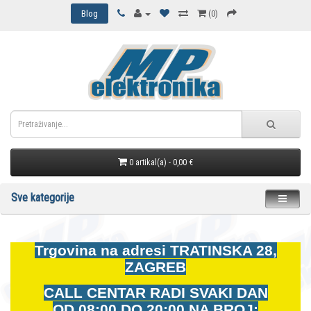
Blog
(0)
0 artikal(a) - 0,00 €
Sve kategorije
Trgovina na adresi
TRATINSKA 28,
ZAGREB
CALL CENTAR RADI SVAKI DAN
OD
08:00 DO 20:00 NA BROJ: