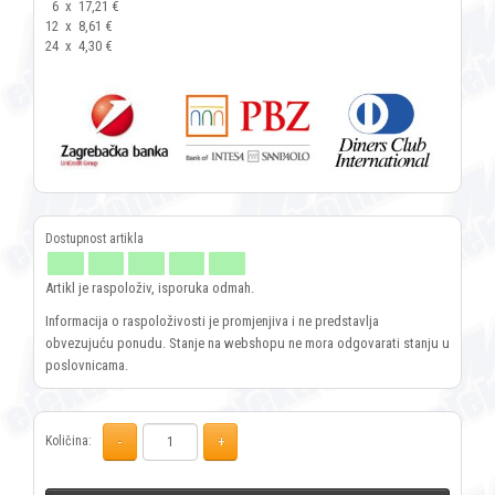
6
x
17,21 €
12
x
8,61 €
24
x
4,30 €
Artikl je raspoloživ, isporuka odmah.
Informacija o raspoloživosti je promjenjiva i ne predstavlja
obvezujuću ponudu. Stanje na webshopu ne mora odgovarati stanju u
poslovnicama.
Količina: