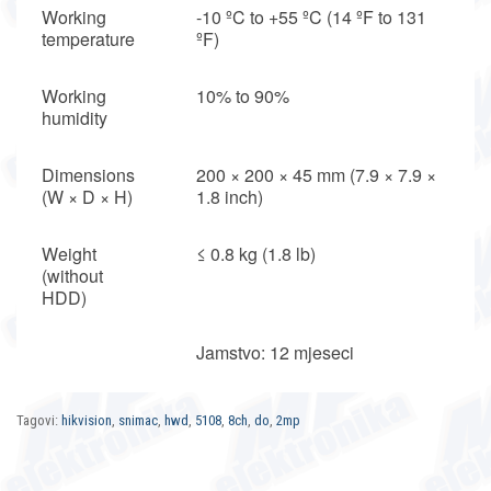
Working
-10 ºC to +55 ºC (14 ºF to 131
temperature
ºF)
Working
10% to 90%
humidity
Dimensions
200 × 200 × 45 mm (7.9 × 7.9 ×
(W × D × H)
1.8 inch)
Weight
≤ 0.8 kg (1.8 lb)
(without
HDD)
Jamstvo: 12 mjeseci
Tagovi:
hikvision
,
snimac
,
hwd
,
5108
,
8ch
,
do
,
2mp