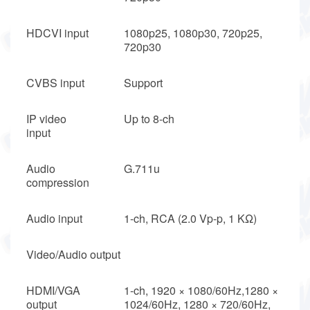
HDCVI input
1080p25, 1080p30, 720p25,
720p30
CVBS input
Support
IP video
Up to 8-ch
input
Audio
G.711u
compression
Audio input
1-ch, RCA (2.0 Vp-p, 1 KΩ)
Video/Audio output
HDMI/VGA
1-ch, 1920 × 1080/60Hz,1280 ×
output
1024/60Hz, 1280 × 720/60Hz,