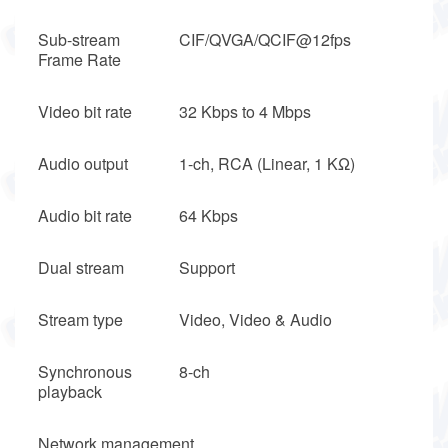
Sub-stream
CIF/QVGA/QCIF@12fps
Frame Rate
Video bit rate
32 Kbps to 4 Mbps
Audio output
1-ch, RCA (Linear, 1 KΩ)
Audio bit rate
64 Kbps
Dual stream
Support
Stream type
Video, Video & Audio
Synchronous
8-ch
playback
Network management