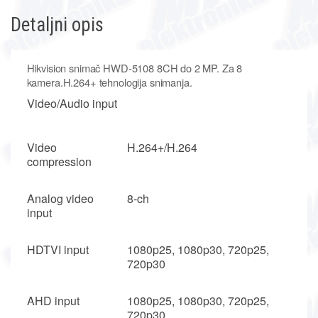
Detaljni opis
Hikvision snimač HWD-5108 8CH do 2 MP. Za 8
kamera.H.264+ tehnologija snimanja.
Video/Audio input
Video
H.264+/H.264
compression
Analog video
8-ch
input
HDTVI input
1080p25, 1080p30, 720p25,
720p30
AHD input
1080p25, 1080p30, 720p25,
720p30