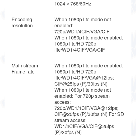
1024 × 768/60Hz
Encoding
When 1080p lite mode not
resolution
enabled:
720p/WD1/4CIF/VGA/CIF
When 1080p lite mode enabled:
1080p lite/HD 720p
lite/WD1/4CIF/VGA/CIF
Main stream
When 1080p lite mode enabled:
Frame rate
1080p lite/HD 720p
lite/WD1/4CIF/VGA@12fps;
CIF@25fps (P)/30fps (N)
When 1080p lite mode not
enabled: For 720p stream
access:
720p/WD1/4CIF/VGA@12fps;
CIF@25fps (P)/30fps (N) For SD
stream access:
WD1/4CIF/VGA/CIF@25fps
(P)/30fps (N)