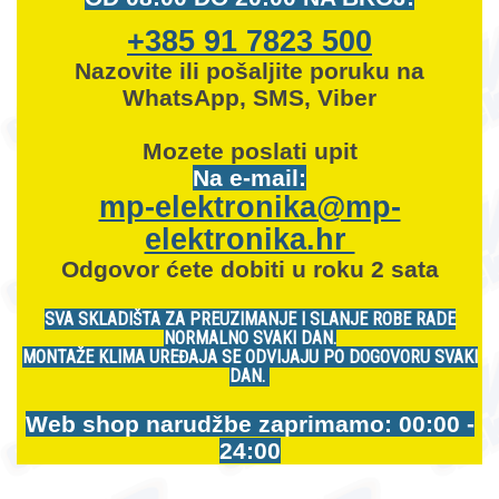
+385 91 7823 500
Nazovite ili pošaljite poruku na
WhatsApp, SMS, Viber
Mozete
poslati upit
Na e-mail:
mp-elektronika@mp-
elektronika.hr
Odgovor ćete dobiti u roku 2 sata
SVA SKLADIŠTA ZA PREUZIMANJE I SLANJE ROBE RADE
NORMALNO SVAKI DAN.
MONTAŽE KLIMA UREĐAJA SE ODVIJAJU PO DOGOVORU SVAKI
DAN.
Web shop narudžbe zaprimamo: 00:00 -
24:00