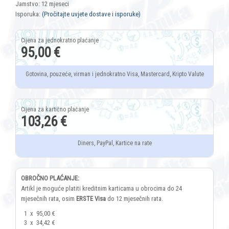
Jamstvo: 12 mjeseci
Isporuka:
(Pročitajte uvjete dostave i isporuke)
95,00 €
Gotovina, pouzeće, virman i jednokratno Visa, Mastercard, Kripto Valute
103,26 €
Diners, PayPal, Kartice na rate
OBROČNO PLAĆANJE:
Artikl je moguće platiti kreditnim karticama u obrocima do 24
mjesečnih rata, osim
ERSTE Visa
do 12 mjesečnih rata.
1
x
95,00 €
3
x
34,42 €