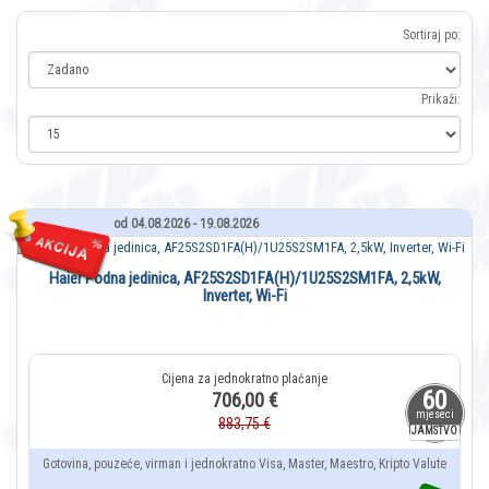
Sortiraj po:
Prikaži:
od 04.08.2026 - 19.08.2026
Haier Podna jedinica, AF25S2SD1FA(H)/1U25S2SM1FA, 2,5kW,
Inverter, Wi-Fi
60
706,00 €
mjeseci
883,75 €
JAMSTVO
Gotovina, pouzeće, virman i jednokratno Visa, Master, Maestro, Kripto Valute