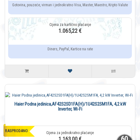
Gotovina, pouzeće, virman i jednokratno Visa, Master, Maestro, Kripto Valute
1.065,22 €
Diners, PayPal, Kartice na rate
Haier Podna jedinica,AF42S2SD1FA(H)/1U42S2SM1FA, 4,2 kW
Inverter, Wi-Fi
RASPRODANO
60
1.163,00 €