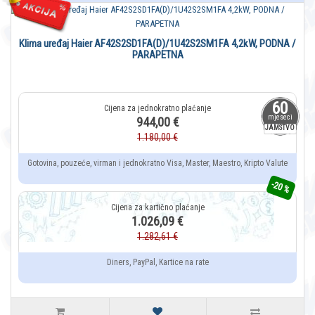
Klima uređaj Haier AF42S2SD1FA(D)/1U42S2SM1FA 4,2kW, PODNA /
PARAPETNA
60
mjeseci
944,00 €
JAMSTVO
1.180,00 €
Gotovina, pouzeće, virman i jednokratno Visa, Master, Maestro, Kripto Valute
-20 %
1.026,09 €
1.282,61 €
Diners, PayPal, Kartice na rate