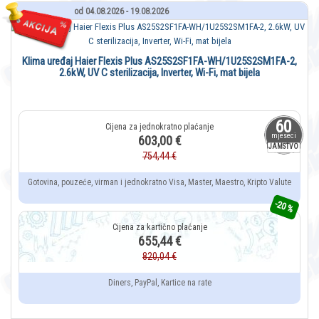
od 04.08.2026 - 19.08.2026
Klima uređaj Haier Flexis Plus AS25S2SF1FA-WH/1U25S2SM1FA-2,
2.6kW, UV C sterilizacija, Inverter, Wi-Fi, mat bijela
60
mjeseci
603,00 €
JAMSTVO
754,44 €
Gotovina, pouzeće, virman i jednokratno Visa, Master, Maestro, Kripto Valute
-20 %
655,44 €
820,04 €
Diners, PayPal, Kartice na rate