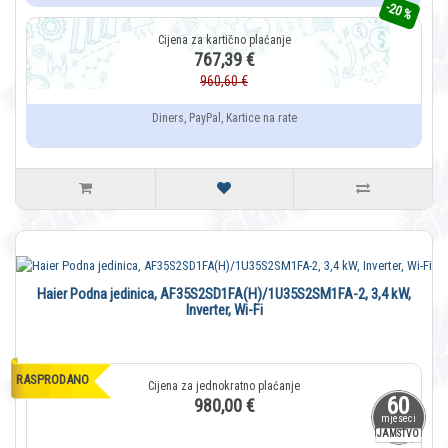
-20 %
767,39 €
960,60 €
Diners, PayPal, Kartice na rate
Haier Podna jedinica, AF35S2SD1FA(H)/1U35S2SM1FA-2, 3,4 kW,
Inverter, Wi-Fi
RASPRODANO
60
980,00 €
mjeseci
JAMSTVO