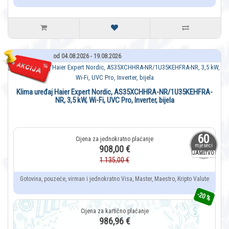
od 04.08.2026 - 19.08.2026
Klima uređaj Haier Expert Nordic, AS35XCHHRA-NR/1U35KEHFRA-
NR, 3,5 kW, Wi-Fi, UVC Pro, Inverter, bijela
60
mjeseci
908,00 €
JAMSTVO
1.135,00 €
Gotovina, pouzeće, virman i jednokratno Visa, Master, Maestro, Kripto Valute
-20 %
986,96 €