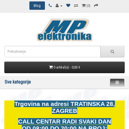
Blog
(0)
0 artikal(a) - 0,00 €
Sve kategorije
Trgovina na adresi
TRATINSKA 28,
ZAGREB
CALL CENTAR RADI SVAKI DAN
OD
08:00 DO 20:00 NA BROJ: