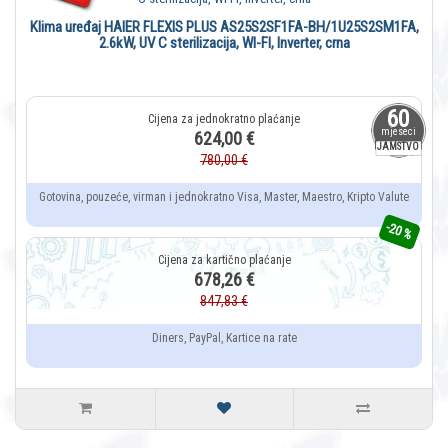
Klima uređaj HAIER FLEXIS PLUS AS25S2SF1FA-BH/1U25S2SM1FA,
2.6kW, UV C sterilizacija, WI-FI, Inverter, crna
60
mjeseci
624,00 €
JAMSTVO
780,00 €
Gotovina, pouzeće, virman i jednokratno Visa, Master, Maestro, Kripto Valute
-20 %
678,26 €
847,83 €
Diners, PayPal, Kartice na rate