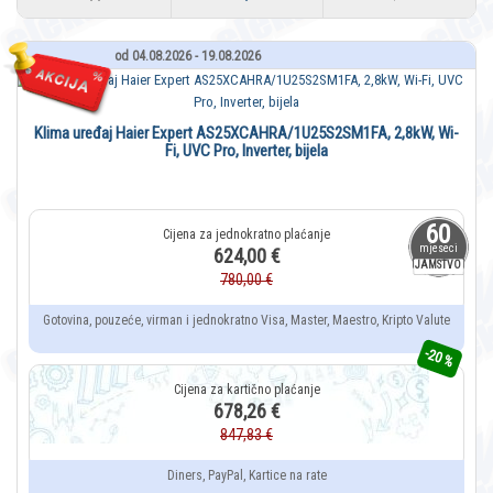
od 04.08.2026 - 19.08.2026
Klima uređaj Haier Expert AS25XCAHRA/1U25S2SM1FA, 2,8kW, Wi-
Fi, UVC Pro, Inverter, bijela
60
mjeseci
624,00 €
JAMSTVO
780,00 €
Gotovina, pouzeće, virman i jednokratno Visa, Master, Maestro, Kripto Valute
-20 %
678,26 €
847,83 €
Diners, PayPal, Kartice na rate