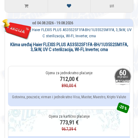
od 04.08.2026 - 19.08.2026
Klima uređaj Haier FLEXIS PLUS AS35S2SF1FA-BH/1U35S2SM1FA,
3,5kW, UV C sterilizacija, WI-FI, Inverter, crna
60
mjeseci
712,00 €
JAMSTVO
890,00 €
Gotovina, pouzeće, virman i jednokratno Visa, Master, Maestro, Kripto Valute
-20 %
773,91 €
967,39 €