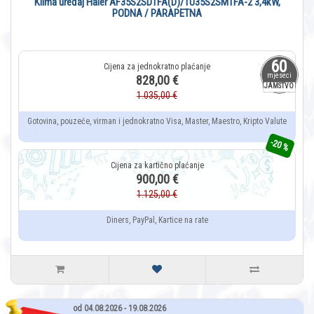
Klima uređaj Haier AF35S2SD1FA(D)/1U35S2SM1FA-2 3,4kW,
PODNA / PARAPETNA
60
mjeseci
828,00 €
JAMSTVO
1.035,00 €
Gotovina, pouzeće, virman i jednokratno Visa, Master, Maestro, Kripto Valute
-20 %
900,00 €
1.125,00 €
Diners, PayPal, Kartice na rate
od 04.08.2026 - 19.08.2026