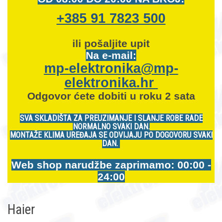
+385 91 7823 500
ili pošaljite upit
Na e-mail:
mp-elektronika@mp-
elektronika.hr
Odgovor ćete dobiti u roku 2 sata
SVA SKLADIŠTA ZA PREUZIMANJE I SLANJE ROBE RADE
NORMALNO SVAKI DAN.
MONTAŽE KLIMA UREĐAJA SE ODVIJAJU PO DOGOVORU SVAKI
DAN.
Web shop narudžbe zaprimamo: 00:00 -
24:00
Haier