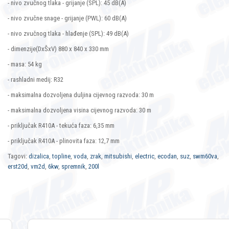
- nivo zvučnog tlaka - grijanje (SPL): 45 dB(A)
- nivo zvučne snage - grijanje (PWL): 60 dB(A)
- nivo zvučnog tlaka - hlađenje (SPL): 49 dB(A)
- dimenzije(DxŠxV) 880 x 840 x 330 mm
- masa: 54 kg
- rashladni medij: R32
- maksimalna dozvoljena duljina cijevnog razvoda: 30 m
- maksimalna dozvoljena visina cijevnog razvoda: 30 m
- priključak R410A - tekuća faza: 6,35 mm
- priključak R410A - plinovita faza: 12,7 mm
Tagovi:
dizalica
,
topline
,
voda
,
zrak
,
mitsubishi
,
electric
,
ecodan
,
suz
,
swm60va
,
erst20d
,
vm2d
,
6kw
,
spremnik
,
200l