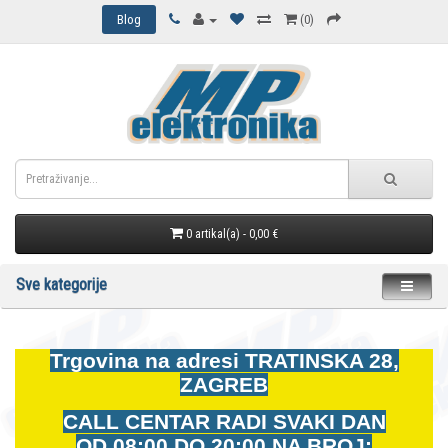
Blog
(0)
0 artikal(a) - 0,00 €
Sve kategorije
Trgovina na adresi
TRATINSKA 28,
ZAGREB
CALL CENTAR RADI SVAKI DAN
OD
08:00 DO 20:00 NA BROJ: