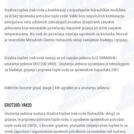
Dizalice topline zrak-voda u kombinaciji s pripadajućim hidrauličkim modulima
sa ili bez spremnika potrošne tople vode. Veliki broj raspoloživih kombinacija
omogućava veću udobnost zahvaljujući posebno dizajniranih vanjskim
jedinicama koje automatski povećavaju kapacitet grijanja pri nižim vanjskim
temperaturama, što vodi do povećanja osjećaja ugodnosti za korisnika. Novost
je reverzibilni Mitsubishi Electric Hidraulički sklop namijenjen hlađenju i grijanju.
Dizalica topline zrak-voda sastoji se od vanjske jedinice SUZ-SWM60VA i
unutarnje jedinice ERST20D-VM2D. Unutarnja jedinica opremljena je tehnologijom
za hlađenje, grijanje i pripreme tople vode sa spremnikom kapaciteta 200 l.
Električni booster grijač snage 2 kW ugrađen je u unutarnju jedinicu.
ERST20D-VM2D
Unutarnja jedinica sustava dizalice topline zrak-voda (hidraulički sklop) za
grijanje, te pripremu potrošne tople vode, s ugrađenim spremnikom potrošne
tople vode od 200 lit., s Booster grijačem, pločastim izmjenjivačem topline te sa
svom zapornom i sigurnosnom opremom potrebnom za nesmetan rad sustava,