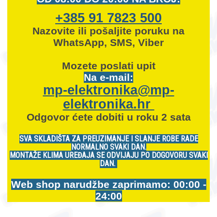
+385 91 7823 500
Nazovite ili pošaljite poruku na
WhatsApp, SMS, Viber
Mozete
poslati upit
Na e-mail:
mp-elektronika@mp-
elektronika.hr
Odgovor ćete dobiti u roku 2 sata
SVA SKLADIŠTA ZA PREUZIMANJE I SLANJE ROBE RADE
NORMALNO SVAKI DAN.
MONTAŽE KLIMA UREĐAJA SE ODVIJAJU PO DOGOVORU SVAKI
DAN.
Web shop narudžbe zaprimamo: 00:00 -
24:00