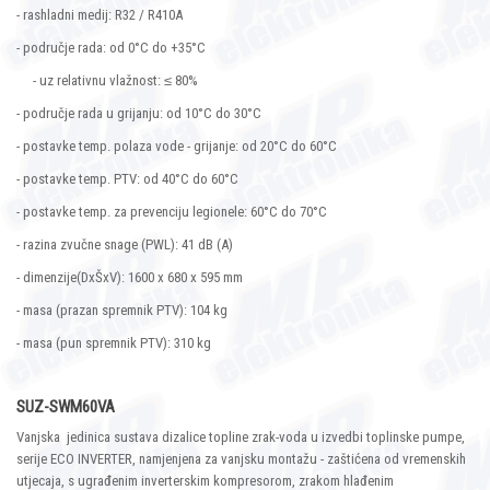
- rashladni medij: R32 / R410A
- područje rada: od 0°C do +35°C
- uz relativnu vlažnost: ≤ 80%
- područje rada u grijanju: od 10°C do 30°C
- postavke temp. polaza vode - grijanje: od 20°C do 60°C
- postavke temp. PTV: od 40°C do 60°C
- postavke temp. za prevenciju legionele: 60°C do 70°C
- razina zvučne snage (PWL): 41 dB (A)
- dimenzije(DxŠxV): 1600 x 680 x 595 mm
- masa (prazan spremnik PTV): 104 kg
- masa (pun spremnik PTV): 310 kg
SUZ-SWM60VA
Vanjska jedinica sustava dizalice topline zrak-voda u izvedbi toplinske pumpe,
serije ECO INVERTER, namjenjena za vanjsku montažu - zaštićena od vremenskih
utjecaja, s ugrađenim inverterskim kompresorom, zrakom hlađenim