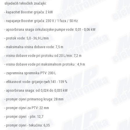
slijedećih tehničkih značajki:
- kapacitet Booster grijača: 2 kW
- napajanje Booster grijača: 230 V / 1 faza / 50 Hz
- apsorbirana snaga cirkulacijske pumpe vode: 0,01 - 0,06 kW
- protok vode: 5,0 - 36,9 L/min
- maksimalna visina dobave vode: 7,5 m
- visina dobave vode pri protoku od 20 L/min: 7,2 m
- visina dobave vode pri maksimalnom protoku : 4,9 m
- zapremnina spremnika PTV: 200 L
- efikasnost vode- grijanje ηwh:141 - 159 %
- apsorbirana snaga: od 0,024 do 0,035 kW
- promjer cijevi primarnog kruga: 28 mm
- promjer cijevi za PTV: 22 mm
- promjer cijevi - plin: 12,7
- promjer cijevi - tekućina: 6,35