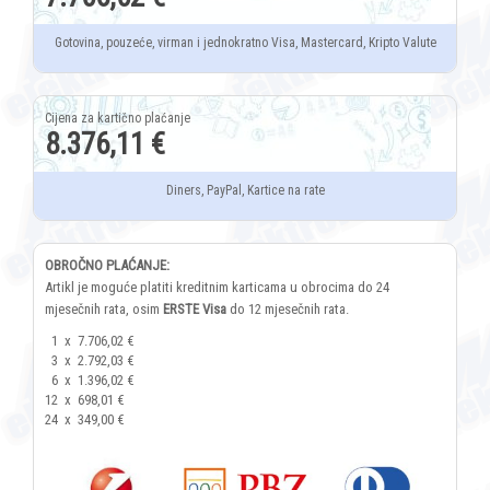
Gotovina, pouzeće, virman i jednokratno Visa, Mastercard, Kripto Valute
8.376,11 €
Diners, PayPal, Kartice na rate
OBROČNO PLAĆANJE:
Artikl je moguće platiti kreditnim karticama u obrocima do 24
mjesečnih rata, osim
ERSTE Visa
do 12 mjesečnih rata.
1
x
7.706,02 €
3
x
2.792,03 €
6
x
1.396,02 €
12
x
698,01 €
24
x
349,00 €