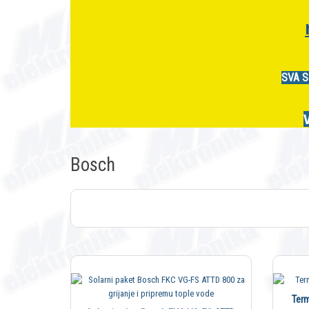
SVA S
Bosch
Term