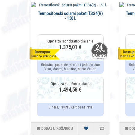
Termosifonski solarni paketi TSS4(R)
Term
- 150 l.
24
1.375,01 €
mjeseca
Dostupno
Dostup
JAMSTVO
samo na web-shopu
samo na we
Gotovina, pouzeće, virman i jednokratno
Got
Visa, Master, Maestro, Kripto Valute
V
1.494,58 €
Diners, PayPal, Kartice na rate
DODAJ U KOŠARICU
DO