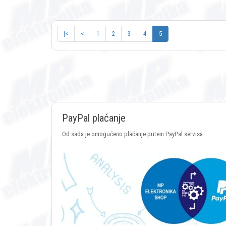
|<
<
1
2
3
4
5
PayPal plaćanje
Od sada je omogućeno plaćanje putem PayPal servisa