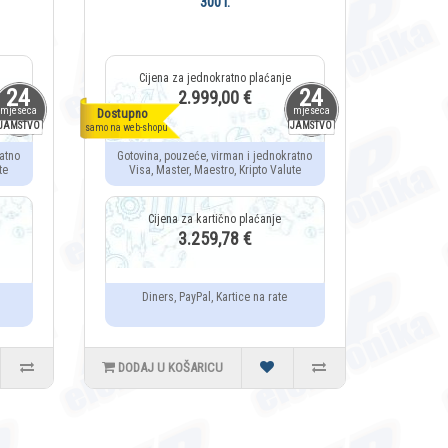
300 l.
24
24
2.999,00 €
mjeseca
mjeseca
Dostupno
JAMSTVO
JAMSTVO
samo na web-shopu
atno
Gotovina, pouzeće, virman i jednokratno
te
Visa, Master, Maestro, Kripto Valute
3.259,78 €
Diners, PayPal, Kartice na rate
DODAJ U KOŠARICU