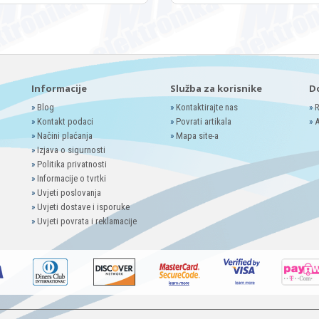
Informacije
Služba za korisnike
D
»
Blog
»
Kontaktirajte nas
»
R
»
Kontakt podaci
»
Povrati artikala
»
A
»
Načini plaćanja
»
Mapa site-a
»
Izjava o sigurnosti
»
Politika privatnosti
»
Informacije o tvrtki
»
Uvjeti poslovanja
»
Uvjeti dostave i isporuke
»
Uvjeti povrata i reklamacije