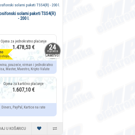
osifonski solarni paketi TSS4(R)
- 200 l.
24
1.478,53 €
mjeseca
no
JAMSTVO
b-shopu
ovina, pouzeće, virman i jednokratno
isa, Master, Maestro, Kripto Valute
1.607,10 €
Diners, PayPal, Kartice na rate
DAJ U KOŠARICU