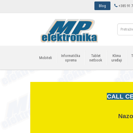
Blog
+385 91 7
Informatička
Tablet
Klima
T
Mobiteli
oprema
netbook
uređaji
CALL CE
Nazo