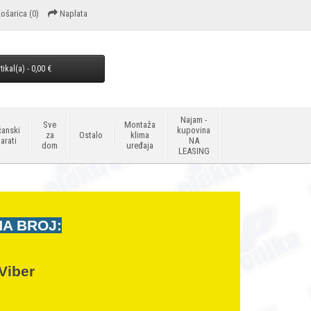
ošarica
(0)
Naplata
tikal(a) - 0,00 €
Najam -
Sve
Montaža
anski
kupovina
za
Ostalo
klima
arati
NA
dom
uređaja
LEASING
NA BROJ:
Viber