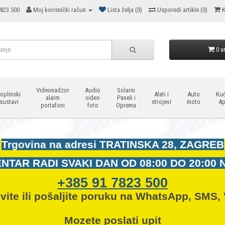
823 500
Moj korisnički račun
Lista želja (0)
Usporedi artikle (0)
K
0 ar
Videonadzor
Audio
Solarni
oplinski
Alati i
Auto
Kuć
alarm
video
Paneli i
sustavi
strojevi
moto
Ap
portafoni
foto
Oprema
Trgovina na adresi
TRATINSKA 28, ZAGREB
NTAR RADI SVAKI DAN OD
08:00 DO 20:00 
+385 91 7823 500
vite ili pošaljite poruku na WhatsApp, SMS, 
Mozete
poslati upit