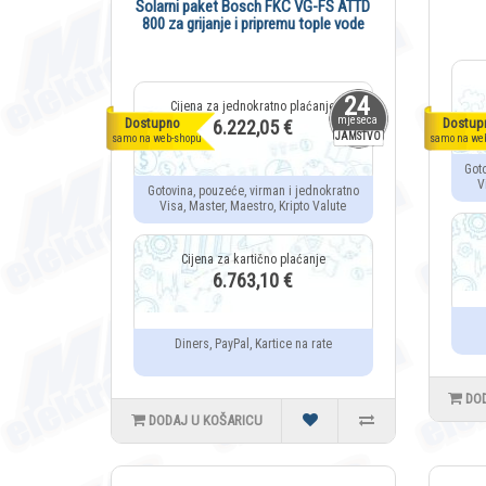
Solarni paket Bosch FKC VG-FS ATTD
800 za grijanje i pripremu tople vode
24
mjeseca
Dostupno
Dostup
6.222,05 €
JAMSTVO
samo na web-shopu
samo na we
Got
V
Gotovina, pouzeće, virman i jednokratno
Visa, Master, Maestro, Kripto Valute
6.763,10 €
Diners, PayPal, Kartice na rate
DO
DODAJ U KOŠARICU