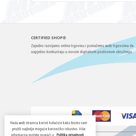
CERTIFIED SHOP®
Zajedno razvijamo online trgovinu i pomažemo web trgovcima da
uspješno konkuriraju u novom digitalnom poslovnom okruženju.
Naša web stranica koristi kolačiće kako bismo vam
pružili najbolje moguće korisničko iskustvo. Više
informacija možete pronaći u:
Politika privatnosti.