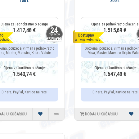
150 l.
200 l.
24
1.417,48 €
1.515,69 €
mjeseca
no
Dostupno
JAMSTVO
b-shopu
samo na web-shopu
ovina, pouzeće, virman i jednokratno
Gotovina, pouzeće, virman i jednokr
isa, Master, Maestro, Kripto Valute
Visa, Master, Maestro, Kripto Valu
1.540,74 €
1.647,49 €
Diners, PayPal, Kartice na rate
Diners, PayPal, Kartice na rate
DAJ U KOŠARICU
DODAJ U KOŠARICU