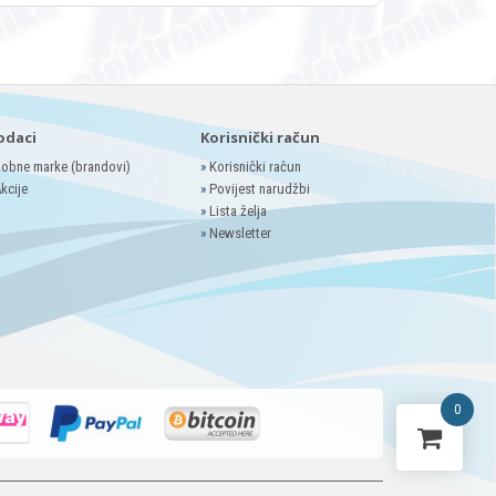
odaci
Korisnički račun
obne marke (brandovi)
»
Korisnički račun
kcije
»
Povijest narudžbi
»
Lista želja
»
Newsletter
0