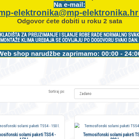
Na e-mail:
mp-elektronika@mp-elektronika.h
Odgovor ćete dobiti u roku 2 sata
KLADIŠTA ZA PREUZIMANJE I SLANJE ROBE RADE NORMALNO SVAK
MONTAŽE KLIMA UREĐAJA SE ODVIJAJU PO DOGOVORU SVAKI DAN
Web shop narudžbe zaprimamo: 00:00 - 24:0
Sortiraj po:
osifonski solarni paketi TSS4 -
Termosifonski solarni paketi T