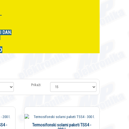
r
I DAN.
.
0
Prikaži:
SS4 -
Termosifonski solarni paketi TSS4 -