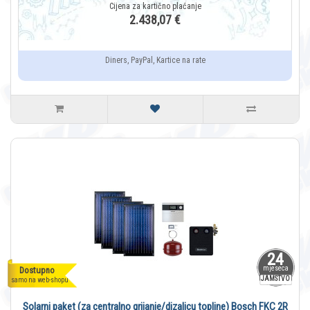
2.438,07 €
Diners, PayPal, Kartice na rate
24
mjeseca
Dostupno
JAMSTVO
samo na web-shopu
Solarni paket (za centralno grijanje/dizalicu topline) Bosch FKC 2R