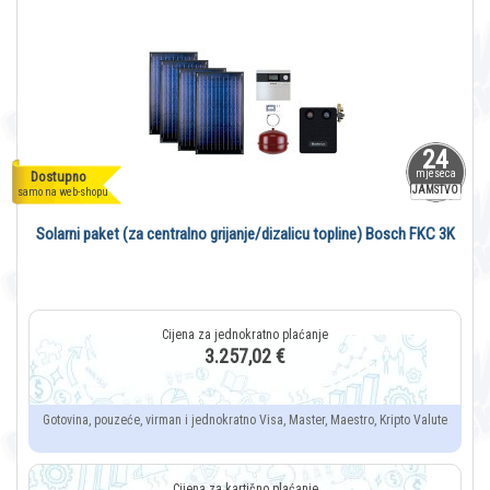
24
mjeseca
Dostupno
JAMSTVO
samo na web-shopu
Solarni paket (za centralno grijanje/dizalicu topline) Bosch FKC 3K
3.257,02 €
Gotovina, pouzeće, virman i jednokratno Visa, Master, Maestro, Kripto Valute