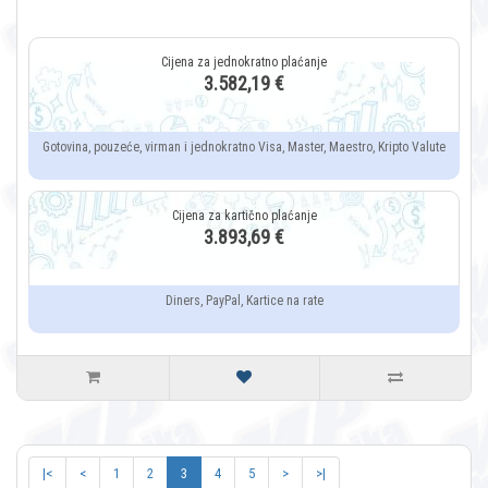
3.582,19 €
Gotovina, pouzeće, virman i jednokratno Visa, Master, Maestro, Kripto Valute
3.893,69 €
Diners, PayPal, Kartice na rate
|<
<
1
2
3
4
5
>
>|