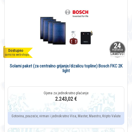
24
mjeseca
Dostupno
JAMSTVO
samo na web-shopu
Solarni paket (za centralno grijanje/dizalicu topline) Bosch FKC 2K
light
2.243,02 €
Gotovina, pouzeće, virman i jednokratno Visa, Master, Maestro, Kripto Valute