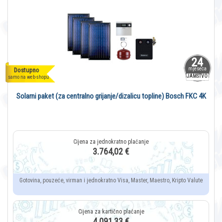
24
mjeseca
Dostupno
JAMSTVO
samo na web-shopu
Solarni paket (za centralno grijanje/dizalicu topline) Bosch FKC 4K
3.764,02 €
Gotovina, pouzeće, virman i jednokratno Visa, Master, Maestro, Kripto Valute
4.091,33 €