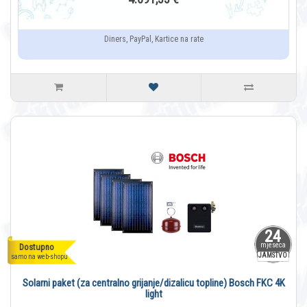
Diners, PayPal, Kartice na rate
24
mjeseca
Dostupno
JAMSTVO
samo na web-shopu
Solarni paket (za centralno grijanje/dizalicu topline) Bosch FKC 4K
light