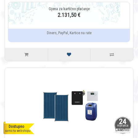
2.131,50 €
Diners, PayPal, Kartice na rate
24
mjeseca
Dostupno
JAMSTVO
samo na web-shopu