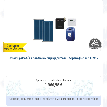
24
mjeseca
Dostupno
JAMSTVO
samo na web-shopu
Solarni paket (za centralno grijanje/dizalicu topline) Bosch FCC 2
1.960,98 €
Gotovina, pouzeće, virman i jednokratno Visa, Master, Maestro, Kripto Valute