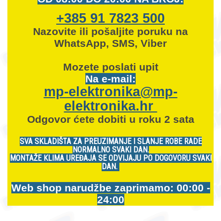
+385 91 7823 500
Nazovite ili pošaljite poruku na
WhatsApp, SMS, Viber
Mozete
poslati upit
Na e-mail:
mp-elektronika@mp-
elektronika.hr
Odgovor ćete dobiti u roku 2 sata
SVA SKLADIŠTA ZA PREUZIMANJE I SLANJE ROBE RADE
NORMALNO SVAKI DAN.
MONTAŽE KLIMA UREĐAJA SE ODVIJAJU PO DOGOVORU SVAKI
DAN.
Web shop narudžbe zaprimamo: 00:00 -
24:00