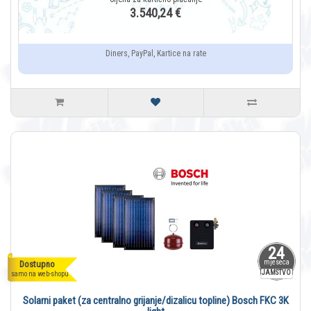
3.540,24 €
Diners, PayPal, Kartice na rate
24
mjeseca
Dostupno
JAMSTVO
samo na web-shopu
Solarni paket (za centralno grijanje/dizalicu topline) Bosch FKC 3K