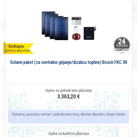
24
mjeseca
Dostupno
JAMSTVO
samo na web-shopu
Solarni paket (za centralno grijanje/dizalicu topline) Bosch FKC 3R
3.363,20 €
Gotovina, pouzeće, virman i jednokratno Visa, Master, Maestro, Kripto Valute