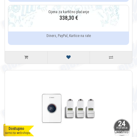
338,30 €
Diners, PayPal, Kartice na rate
24
mjeseca
Dostupno
JAMSTVO
samo na web-shopu