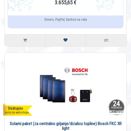
3.655,65 €
Diners, PayPal, Kartice na rate
24
mjeseca
Dostupno
JAMSTVO
samo na web-shopu
Solarni paket (za centralno grijanje/dizalicu topline) Bosch FKC 3R
light