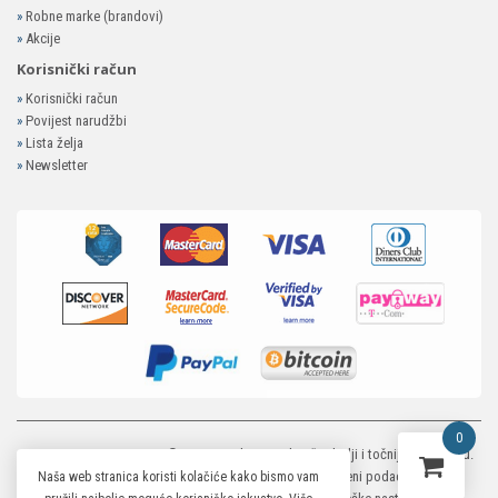
»
Robne marke (brandovi)
»
Akcije
Korisnički račun
»
Korisnički račun
»
Povijest narudžbi
»
Lista želja
»
Newsletter
0
MP-ELEKTRONIKA SHOP
© 2026. Trudimo se dati što bolji i točniji opis i sliku.
Unatoč tome, ne možemo garantirati da su svi navedeni podaci i slike u
Naša web stranica koristi kolačiće kako bismo vam