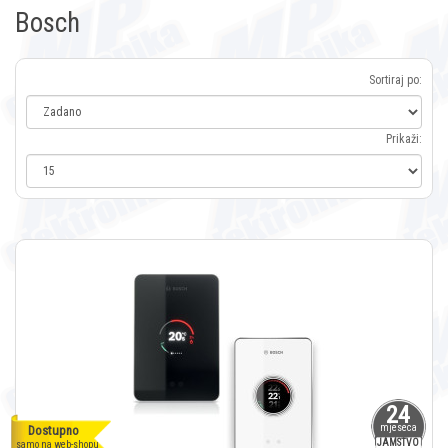
Bosch
Sortiraj po:
Prikaži:
24
mjeseca
Dostupno
JAMSTVO
samo na web-shopu