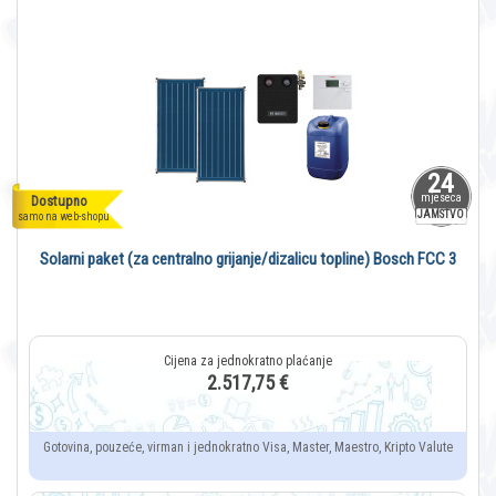
24
mjeseca
Dostupno
JAMSTVO
samo na web-shopu
Solarni paket (za centralno grijanje/dizalicu topline) Bosch FCC 3
2.517,75 €
Gotovina, pouzeće, virman i jednokratno Visa, Master, Maestro, Kripto Valute