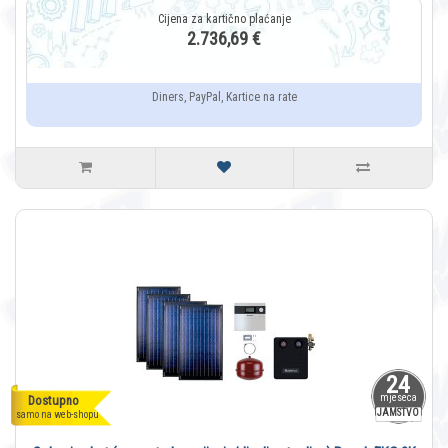
2.736,69 €
Diners, PayPal, Kartice na rate
24
mjeseca
Dostupno
JAMSTVO
samo na web-shopu