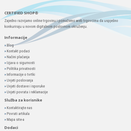
CERTIFIED SHOP®
Zajedno razvijamo online trgovinu i pomažemo web trgovcima da uspješno
konkuriraju u novom digitalnom poslovnom okruženju.
Informacije
»
Blog
»
Kontakt podaci
»
Načini plaćanja
»
Izjava o sigurnosti
»
Politika privatnosti
»
Informacije o tvrtki
»
Uvjeti poslovanja
»
Uvjeti dostave i isporuke
»
Uvjeti povrata i reklamacije
Služba za korisnike
»
Kontaktirajte nas
»
Povrati artikala
»
Mapa site-a
Dodaci