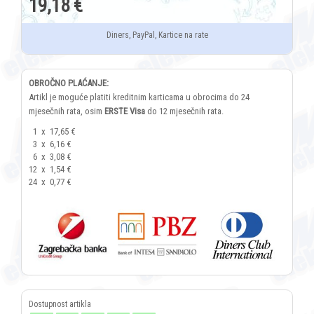
19,18 €
Diners, PayPal, Kartice na rate
OBROČNO PLAĆANJE:
Artikl je moguće platiti kreditnim karticama u obrocima do 24
mjesečnih rata, osim
ERSTE Visa
do 12 mjesečnih rata.
1
x
17,65 €
3
x
6,16 €
6
x
3,08 €
12
x
1,54 €
24
x
0,77 €