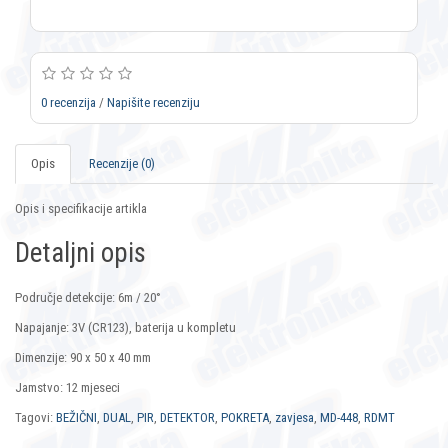
0 recenzija
/
Napišite recenziju
Opis
Recenzije (0)
Opis i specifikacije artikla
Detaljni opis
Područje detekcije: 6m / 20°
Napajanje: 3V (CR123), baterija u kompletu
Dimenzije: 90 x 50 x 40 mm
Jamstvo: 12 mjeseci
Tagovi:
BEŽIČNI
,
DUAL
,
PIR
,
DETEKTOR
,
POKRETA
,
zavjesa
,
MD-448
,
RDMT