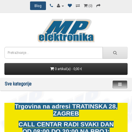
Blog
(0)
0 artikal(a) - 0,00 €
Sve kategorije
Trgovina na adresi
TRATINSKA 28,
ZAGREB
CALL CENTAR RADI SVAKI DAN
OD
08:00 DO 20:00 NA BROJ: