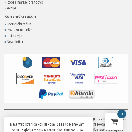
»
Robne marke (brandovi)
»
Akcije
Korisnički račun
»
Korisnički račun
»
Povijest narudžbi
»
Lista želja
»
Newsletter
0
MP-ELEKTRONIKA SHOP
© 2026. Trudimo se dati što bolji i točniji opis i sliku.
Unatoč tome, ne možemo garantirati da su svi navedeni podaci i slike u
Naša web stranica koristi kolačiće kako bismo vam
potpunosti točni. Ne odgovaramo za eventualne pogreške nastale u opisu
pružili najbolje moguće korisničko iskustvo. Više