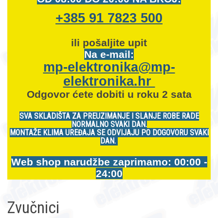
+385 91 7823 500
ili pošaljite upit
Na e-mail:
mp-elektronika@mp-
elektronika.hr
Odgovor ćete dobiti u roku 2 sata
SVA SKLADIŠTA ZA PREUZIMANJE I SLANJE ROBE RADE
NORMALNO SVAKI DAN.
MONTAŽE KLIMA UREĐAJA SE ODVIJAJU PO DOGOVORU SVAKI
DAN.
Web shop narudžbe zaprimamo: 00:00 -
24:00
Zvučnici