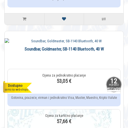
Soundbar, Goldmaster, SB-1140 Bluetooth, 40 W
12
53,05 €
mjeseci
Dostupno
JAMSTVO
samo na web-shopu
Gotovina, pouzeće, virman i jednokratno Visa, Master, Maestro, Kripto Valute
57,66 €