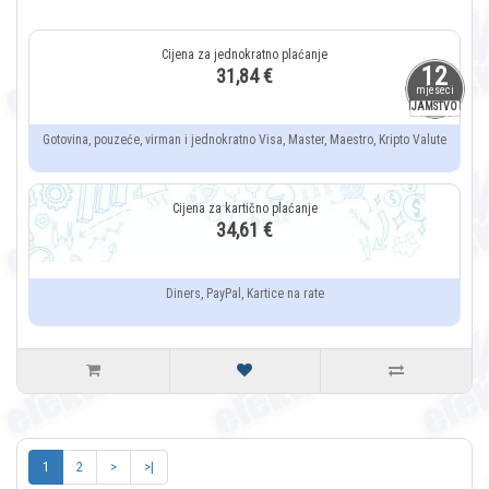
12
31,84 €
mjeseci
JAMSTVO
Gotovina, pouzeće, virman i jednokratno Visa, Master, Maestro, Kripto Valute
34,61 €
Diners, PayPal, Kartice na rate
1
2
>
>|