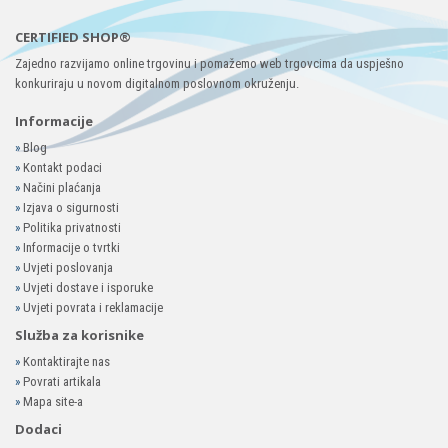
CERTIFIED SHOP®
Zajedno razvijamo online trgovinu i pomažemo web trgovcima da uspješno
konkuriraju u novom digitalnom poslovnom okruženju.
Informacije
»
Blog
»
Kontakt podaci
»
Načini plaćanja
»
Izjava o sigurnosti
»
Politika privatnosti
»
Informacije o tvrtki
»
Uvjeti poslovanja
»
Uvjeti dostave i isporuke
»
Uvjeti povrata i reklamacije
Služba za korisnike
»
Kontaktirajte nas
»
Povrati artikala
»
Mapa site-a
Dodaci