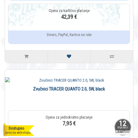
42,39 €
Diners, PayPal, Kartice na rate
Zvučnici TRACER QUANTO 2.0, 5W, black
12
7,95 €
mjeseci
Dostupno
JAMSTVO
samo na web-shopu