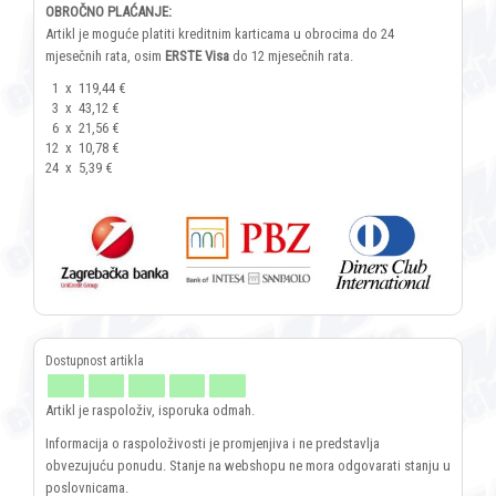
OBROČNO PLAĆANJE:
Artikl je moguće platiti kreditnim karticama u obrocima do 24
mjesečnih rata, osim
ERSTE Visa
do 12 mjesečnih rata.
1
x
119,44 €
3
x
43,12 €
6
x
21,56 €
12
x
10,78 €
24
x
5,39 €
Artikl je raspoloživ, isporuka odmah.
Informacija o raspoloživosti je promjenjiva i ne predstavlja
obvezujuću ponudu. Stanje na webshopu ne mora odgovarati stanju u
poslovnicama.