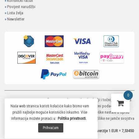
»
Korisnički račun
»
Povijest narudžbi
»
Lista želja
»
Newsletter
0
MP-ELEKTRONIKA SHOP
© 2026. Trudimo se dati što bolji i točniji opis i sliku.
Unatoč tome, ne možemo garantirati da su svi navedeni podaci i slike u
Naša web stranica koristi kolačiće kako bismo vam
potpunosti točni. Ne odgovaramo za eventualne pogreške nastale u opisu
pružili najbolje moguće korisničko iskustvo. Više
proizvoda, greške prilikom štampanja te promjene cijena. Slike ne jamče svojstva
informacija možete pronaći u:
Politika privatnosti.
proizvoda.
Prihvaćam
*Za preračunavanje je primjenjen službeni fiksni tečaj konverzije 1 EUR = 7,53450
HRK