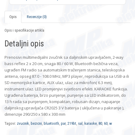
Opis
Recenzije (0)
Opis i specifikacije artikla
Detaljni opis
Prenosivi multimedijalni zvučnik sa daljinskim upravljačem, 2-way
bass reflex 2 x 20 cm, snaga 80 / 60 W, Bluetooth bežična veza,
ugrađen FM radio sa automatskim traženjem stanica, teleskopska
antena, opseg 87.0 - 108.0 MHz, MP3 player, reprodukcija sa USB-a ili
SD memorijske kartice, AUX ulaz, ulaz za mikrofon( 6.3 mm),
instrument ulaz. LED promjenjivi svjetlosni efekti. KARAOKE funkcija.
Ugrađena baterija, brzo punjenje, punjenje sa LED indikatorom, do
13 h rada sa punjenjem, kompaktan, robusan dizajn, napajanje
daljinskog upravljača CR2025 3 V baterija ( uključena u pakiranje ),
dimenzije 290/250 x 580 x 300 mm
Tagovi:
zvucnik
,
bezicni
,
bluetooth
,
par
,
219bt
,
sal
,
karaoke
,
80
,
60
,
w