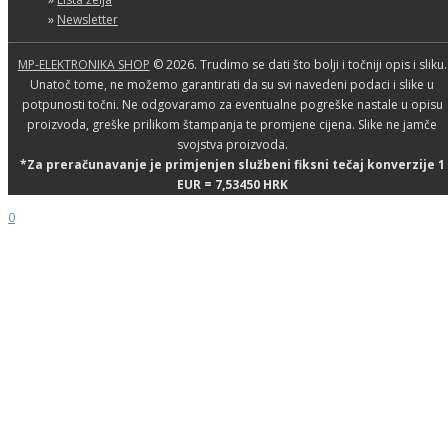
»
Newsletter
MP-ELEKTRONIKA SHOP
© 2026. Trudimo se dati što bolji i točniji opis i sliku.
Unatoč tome, ne možemo garantirati da su svi navedeni podaci i slike u
potpunosti točni. Ne odgovaramo za eventualne pogreške nastale u opisu
proizvoda, greške prilikom štampanja te promjene cijena. Slike ne jamče
svojstva proizvoda.
*Za preračunavanje je primjenjen službeni fiksni tečaj konverzije 1
EUR = 7,53450 HRK
0