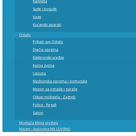
Rasvjeta
Suđe i posuđe
Vage
Kućanski aparati
Ostalo
Prikaži sve Ostalo
Dječja oprema
Elektronski uređaji
Kućna zvona
Ljepota
Medicinska oprema i pomagala
Motori za ograde i garaže
Otkup mobitela - Zagreb
Police - Regali
Satovi
Montaža klima uređaja
Najam - kupovina NA LEASING