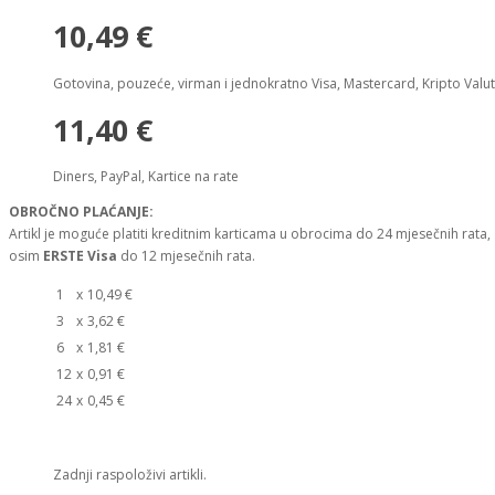
10,49 €
Gotovina, pouzeće, virman i jednokratno Visa, Mastercard, Kripto Valu
11,40 €
Diners, PayPal, Kartice na rate
OBROČNO PLAĆANJE:
Artikl je moguće platiti kreditnim karticama u obrocima do 24 mjesečnih rata,
osim
ERSTE Visa
do 12 mjesečnih rata.
1
x
10,49 €
3
x
3,62 €
6
x
1,81 €
12
x
0,91 €
24
x
0,45 €
Zadnji raspoloživi artikli.