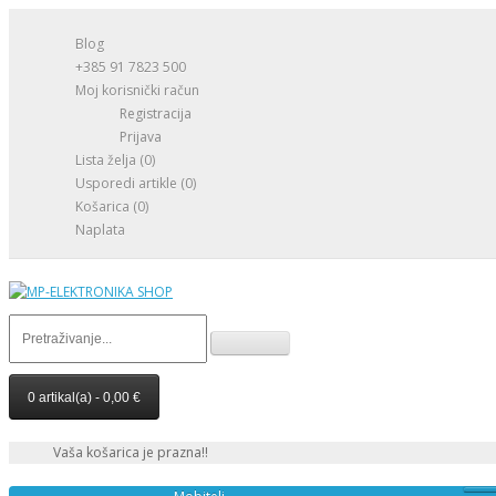
Blog
+385 91 7823 500
Moj korisnički račun
Registracija
Prijava
Lista želja (0)
Usporedi artikle (0)
Košarica
(0)
Naplata
0 artikal(a) - 0,00 €
Vaša košarica je prazna!!