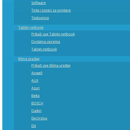
Software
Tinte i toneri za printere
Tipkovnice
Tablet netbook
Prikaži sve Tablet-netbook
Dodatna oprema
Tablet-netbook
Klima uređaji
Prikaži sve Klima uređaji
Airwell
AUX
Azuri
Beko
BOSCH
Daikin
Electrolux
Elit