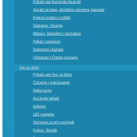
Prikaži sve Kućanski Aparati
Aprati za kavu, dodatna oprema, kapsule
Friteze tosteri i roštilji
Glačanje i šivanje
Mikseri, blenderi i sjeckalice
Pekaći i pećnice
Sokovnici i kuhala
Usisavači i Čistači na paru
Sve za dom
Prikaži sve Sve za dom
Čišćenje i održavanje
Dekoracije
Kućanski tekstil
Kuhinja
LED rasvjeta
Oprema za vrt i voćnjak
Police - Regali