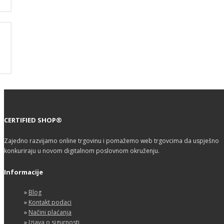
CERTIFIED SHOP®
Zajedno razvijamo online trgovinu i pomažemo web trgovcima da uspješno
konkuriraju u novom digitalnom poslovnom okruženju.
Informacije
»
Blog
»
Kontakt podaci
»
Načini plaćanja
»
Izjava o sigurnosti