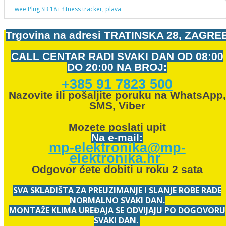
wee Plug SB 18+ fitness tracker, plava
Trgovina na adresi
TRATINSKA 28, ZAGRE
CALL CENTAR RADI SVAKI DAN OD
08:00
DO 20:00 NA BROJ:
+385 91 7823 500
Nazovite ili pošaljite poruku na WhatsApp,
SMS, Viber
Mozete
poslati upit
Na e-mail:
mp-elektronika@mp-
elektronika.hr
Odgovor ćete dobiti u roku 2 sata
SVA SKLADIŠTA ZA PREUZIMANJE I SLANJE ROBE RADE
NORMALNO SVAKI DAN.
MONTAŽE KLIMA UREĐAJA SE ODVIJAJU PO DOGOVORU
SVAKI DAN.