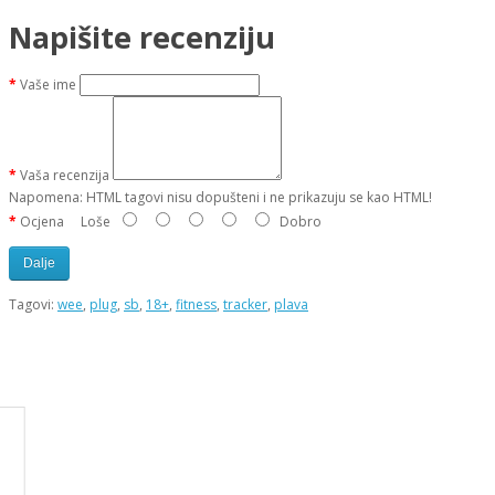
Napišite recenziju
Vaše ime
Vaša recenzija
Napomena:
HTML tagovi nisu dopušteni i ne prikazuju se kao HTML!
Ocjena
Loše
Dobro
Dalje
Tagovi:
wee
,
plug
,
sb
,
18+
,
fitness
,
tracker
,
plava