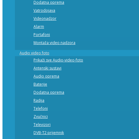
Dodatna oprema
Vatrodojava
Videonadzor
Alarm
Portafoni
Montaža video nadzora
Audio video foto
Prikaži sve Audio-video-foto
Antenski sustavi
Audio oprema
Baterije
Dodatna oprema
Radija
Telefoni
Zvučnici
Televizori
DVB-T2 prijemnik