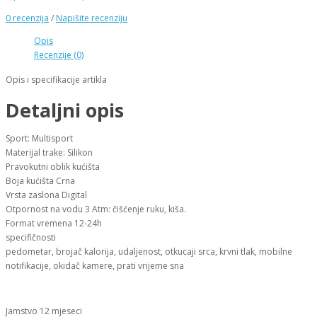
0 recenzija
/
Napišite recenziju
Opis
Recenzije (0)
Opis i specifikacije artikla
Detaljni opis
Sport: Multisport
Materijal trake: Silikon
Pravokutni oblik kućišta
Boja kućišta Crna
Vrsta zaslona Digital
Otpornost na vodu 3 Atm: čišćenje ruku, kiša.
Format vremena 12-24h
specifičnosti
pedometar, brojač kalorija, udaljenost, otkucaji srca, krvni tlak, mobilne
notifikacije, okidač kamere, prati vrijeme sna
Jamstvo 12 mjeseci