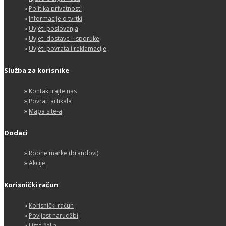
»
Politika privatnosti
»
Informacije o tvrtki
»
Uvjeti poslovanja
»
Uvjeti dostave i isporuke
»
Uvjeti povrata i reklamacije
Služba za korisnike
»
Kontaktirajte nas
»
Povrati artikala
»
Mapa site-a
Dodaci
»
Robne marke (brandovi)
»
Akcije
Korisnički račun
»
Korisnički račun
»
Povijest narudžbi
»
Lista želja