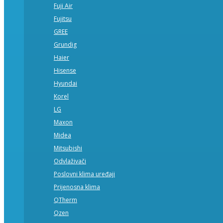
Fuji Air
Fujitsu
GREE
Grundig
Haier
Hisense
Hyundai
Korel
LG
Maxon
Midea
Mitsubishi
Odvlaživači
Poslovni klima uređaji
Prijenosna klima
QTherm
Qzen