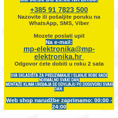
+385 91 7823 500
Nazovite ili pošaljite poruku na
WhatsApp, SMS, Viber
Mozete
poslati upit
Na e-mail:
mp-elektronika@mp-
elektronika.hr
Odgovor ćete dobiti u roku 2 sata
SVA SKLADIŠTA ZA PREUZIMANJE I SLANJE ROBE RADE
NORMALNO SVAKI DAN.
MONTAŽE KLIMA UREĐAJA SE ODVIJAJU PO DOGOVORU SVAKI
DAN.
Web shop narudžbe zaprimamo: 00:00 -
24:00