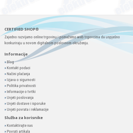
CERTIFIED SHOP®
Zajedno razvijamo online trgovinu i pomažemo web trgovcima da uspješno
konkuriraju u novom digitalnom poslovnom okruženju.
Informacije
»
Blog
»
Kontakt podaci
»
Načini plaćanja
»
Izjava o sigurnosti
»
Politika privatnosti
»
Informacije o tvrtki
»
Uvjeti poslovanja
»
Uvjeti dostave i isporuke
»
Uvjeti povrata i reklamacije
Služba za korisnike
»
Kontaktirajte nas
»
Povrati artikala