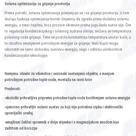
Solarna optimizacija za grijanje prostorija
Prema potrebi, solarna optimizacija primjenjuje se i na grijanje prostorija. U tom
slučaju funkcija optimizacije koristi činjenicu da zgrada prima dodatnu solarnu
energiju, a time i toplinu, kroz prozore okrenute prema jugu kada sunce sije. Čim
to regulacija kondenzacijskog i solarnog sustava otkrije, snižava se temperatura
polaznog voda grijanja. Time se postiže konstantnija temperatura unutar kuće, a
to rezultira smanjenom potrošnjom energije za grijanje. Naši kupci mogu
iskoristiti ne samo slobodnu sunčevu energiju, nego i odličnu učinkovitost
kondenzacijske tehnologije.
Namjena: idealni za vikendice i sezonski nastanjene objekte, s manjom
potrošnjom potrošne tople vode, montaža na ravni krov
Prednosti:
-ekološki prihvatljiva priprema potrošne tople vode korištenjem solarne energije
-cjenovno prihvatljiv solarni sustav za koji nije potrebna crpka i elektronički
upravljački uređaj
-emajlirani čelični spremnik s dvije stijenke i s magnezijskom anodom kao
zaštitom od korozije