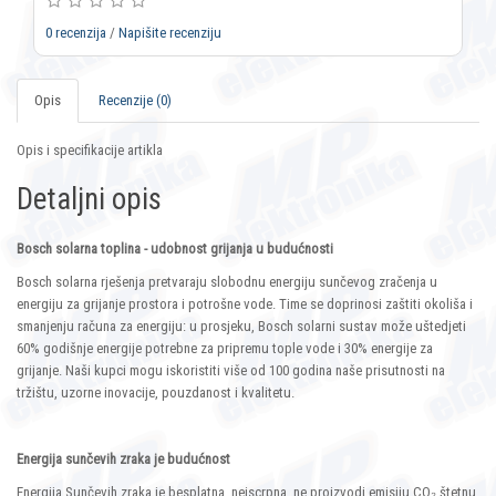
0 recenzija
/
Napišite recenziju
Opis
Recenzije (0)
Opis i specifikacije artikla
Detaljni opis
Bosch solarna toplina - udobnost grijanja u budućnosti
Bosch solarna rješenja pretvaraju slobodnu energiju sunčevog zračenja u
energiju za grijanje prostora i potrošne vode. Time se doprinosi zaštiti okoliša i
smanjenju računa za energiju: u prosjeku, Bosch solarni sustav može uštedjeti
60% godišnje energije potrebne za pripremu tople vode i 30% energije za
grijanje. Naši kupci mogu iskoristiti više od 100 godina naše prisutnosti na
tržištu, uzorne inovacije, pouzdanost i kvalitetu.
Energija sunčevih zraka je budućnost
Energija Sunčevih zraka je besplatna, neiscrpna, ne proizvodi emisiju CO₂ štetnu