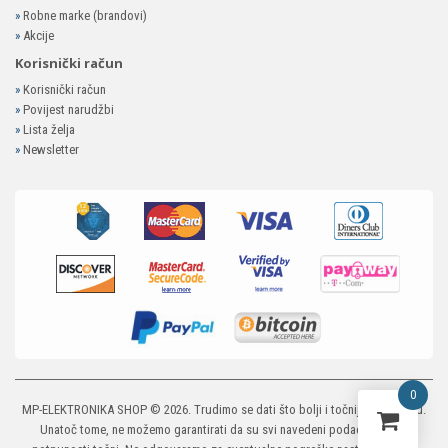
»
Robne marke (brandovi)
»
Akcije
Korisnički račun
»
Korisnički račun
»
Povijest narudžbi
»
Lista želja
»
Newsletter
0
MP-ELEKTRONIKA SHOP
© 2026. Trudimo se dati što bolji i točniji opis i sliku.
Unatoč tome, ne možemo garantirati da su svi navedeni podaci i slike u