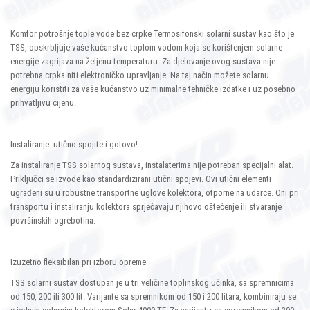
Komfor potrošnje tople vode bez crpke Termosifonski solarni sustav kao što je
TSS, opskrbljuje vaše kućanstvo toplom vodom koja se korištenjem solarne
energije zagrijava na željenu temperaturu. Za djelovanje ovog sustava nije
potrebna crpka niti elektroničko upravljanje. Na taj način možete solarnu
energiju koristiti za vaše kućanstvo uz minimalne tehničke izdatke i uz posebno
prihvatljivu cijenu.
Instaliranje: utično spojite i gotovo!
Za instaliranje TSS solarnog sustava, instalaterima nije potreban specijalni alat.
Priključci se izvode kao standardizirani utični spojevi. Ovi utični elementi
ugrađeni su u robustne transportne uglove kolektora, otporne na udarce. Oni pri
transportu i instaliranju kolektora sprječavaju njihovo oštećenje ili stvaranje
površinskih ogrebotina.
Izuzetno fleksibilan pri izboru opreme
TSS solarni sustav dostupan je u tri veličine toplinskog učinka, sa spremnicima
od 150, 200 ili 300 lit. Varijante sa spremnikom od 150 i 200 litara, kombiniraju se