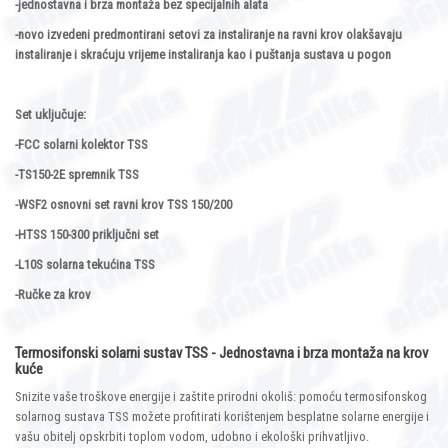
-jednostavna i brza montaža bez specijalnih alata
-novo izvedeni predmontirani setovi za instaliranje na ravni krov olakšavaju
instaliranje i skraćuju vrijeme instaliranja kao i puštanja sustava u pogon
Set uključuje:
-FCC solarni kolektor TSS
-TS150-2E spremnik TSS
-WSF2 osnovni set ravni krov TSS 150/200
-HTSS 150-300 priključni set
-L10S solarna tekućina TSS
-Ručke za krov
Termosifonski solarni sustav TSS - Jednostavna i brza montaža na krov
kuće
Snizite vaše troškove energije i zaštite prirodni okoliš: pomoću termosifonskog
solarnog sustava TSS možete profitirati korištenjem besplatne solarne energije i
vašu obitelj opskrbiti toplom vodom, udobno i ekološki prihvatljivo.