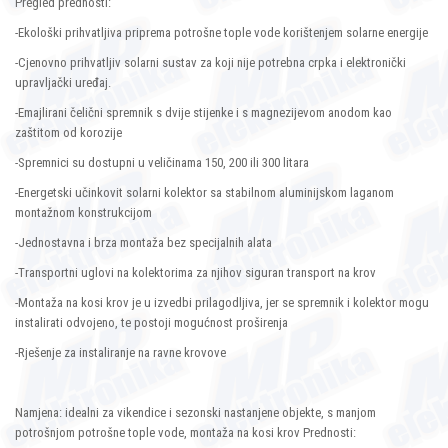
Pregled prednosti:
-Ekološki prihvatljiva priprema potrošne tople vode korištenjem solarne energije
-Cjenovno prihvatljiv solarni sustav za koji nije potrebna crpka i elektronički
upravljački uređaj.
-Emajlirani čelični spremnik s dvije stijenke i s magnezijevom anodom kao
zaštitom od korozije
-Spremnici su dostupni u veličinama 150, 200 ili 300 litara
-Energetski učinkovit solarni kolektor sa stabilnom aluminijskom laganom
montažnom konstrukcijom
-Jednostavna i brza montaža bez specijalnih alata
-Transportni uglovi na kolektorima za njihov siguran transport na krov
-Montaža na kosi krov je u izvedbi prilagodljiva, jer se spremnik i kolektor mogu
instalirati odvojeno, te postoji mogućnost proširenja
-Rješenje za instaliranje na ravne krovove
Namjena: idealni za vikendice i sezonski nastanjene objekte, s manjom
potrošnjom potrošne tople vode, montaža na kosi krov Prednosti: