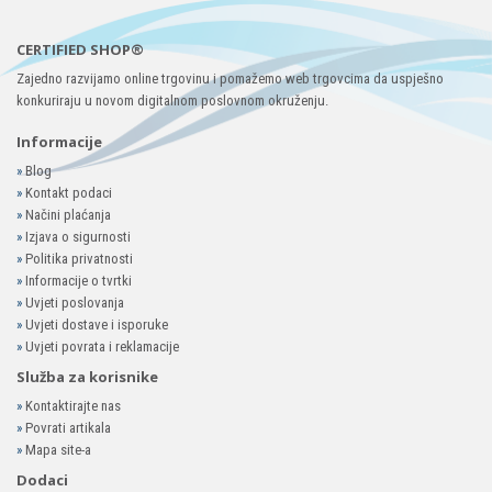
CERTIFIED SHOP®
Zajedno razvijamo online trgovinu i pomažemo web trgovcima da uspješno
konkuriraju u novom digitalnom poslovnom okruženju.
Informacije
»
Blog
»
Kontakt podaci
»
Načini plaćanja
»
Izjava o sigurnosti
»
Politika privatnosti
»
Informacije o tvrtki
»
Uvjeti poslovanja
»
Uvjeti dostave i isporuke
»
Uvjeti povrata i reklamacije
Služba za korisnike
»
Kontaktirajte nas
»
Povrati artikala
»
Mapa site-a
Dodaci