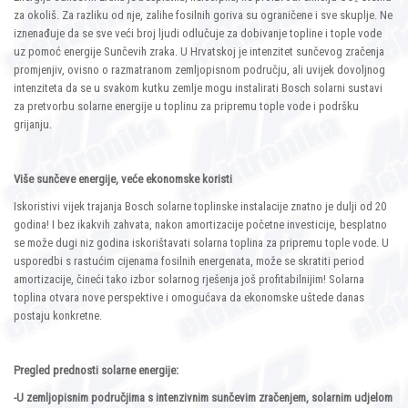
za okoliš. Za razliku od nje, zalihe fosilnih goriva su ograničene i sve skuplje. Ne
iznenađuje da se sve veći broj ljudi odlučuje za dobivanje topline i tople vode
uz pomoć energije Sunčevih zraka. U Hrvatskoj je intenzitet sunčevog zračenja
promjenjiv, ovisno o razmatranom zemljopisnom području, ali uvijek dovoljnog
intenziteta da se u svakom kutku zemlje mogu instalirati Bosch solarni sustavi
za pretvorbu solarne energije u toplinu za pripremu tople vode i podršku
grijanju.
Više sunčeve energije, veće ekonomske koristi
Iskoristivi vijek trajanja Bosch solarne toplinske instalacije znatno je dulji od 20
godina! I bez ikakvih zahvata, nakon amortizacije početne investicije, besplatno
se može dugi niz godina iskorištavati solarna toplina za pripremu tople vode. U
usporedbi s rastućim cijenama fosilnih energenata, može se skratiti period
amortizacije, čineći tako izbor solarnog rješenja još profitabilnijim! Solarna
toplina otvara nove perspektive i omogućava da ekonomske uštede danas
postaju konkretne.
Pregled prednosti solarne energije:
-U zemljopisnim područjima s intenzivnim sunčevim zračenjem, solarnim udjelom