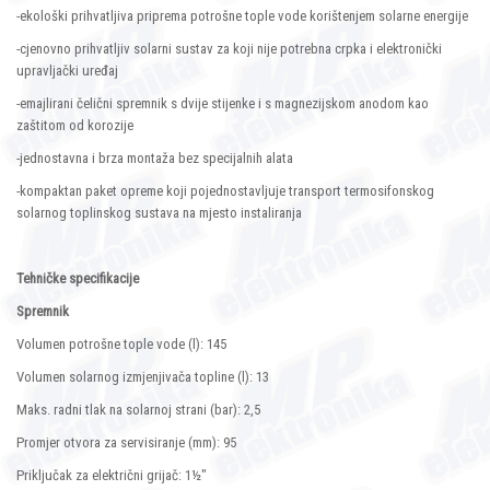
-ekološki prihvatljiva priprema potrošne tople vode korištenjem solarne energije
-cjenovno prihvatljiv solarni sustav za koji nije potrebna crpka i elektronički
upravljački uređaj
-emajlirani čelični spremnik s dvije stijenke i s magnezijskom anodom kao
zaštitom od korozije
-jednostavna i brza montaža bez specijalnih alata
-kompaktan paket opreme koji pojednostavljuje transport termosifonskog
solarnog toplinskog sustava na mjesto instaliranja
Tehničke specifikacije
Spremnik
Volumen potrošne tople vode (l): 145
Volumen solarnog izmjenjivača topline (l): 13
Maks. radni tlak na solarnoj strani (bar): 2,5
Promjer otvora za servisiranje (mm): 95
Priključak za električni grijač: 1½"