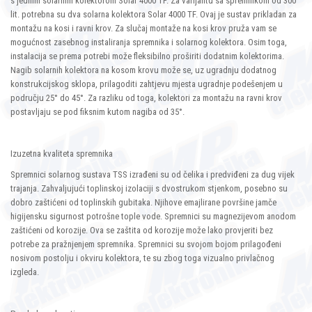
s jednim solarnim kolektorom Solar 4000 TF. Za varijantu sa spremnikom od 300
lit. potrebna su dva solarna kolektora Solar 4000 TF. Ovaj je sustav prikladan za
montažu na kosi i ravni krov. Za slučaj montaže na kosi krov pruža vam se
mogućnost zasebnog instaliranja spremnika i solarnog kolektora. Osim toga,
instalacija se prema potrebi može fleksibilno proširiti dodatnim kolektorima.
Nagib solarnih kolektora na kosom krovu može se, uz ugradnju dodatnog
konstrukcijskog sklopa, prilagoditi zahtjevu mjesta ugradnje podešenjem u
području 25° do 45°. Za razliku od toga, kolektori za montažu na ravni krov
postavljaju se pod fiksnim kutom nagiba od 35°.
Izuzetna kvaliteta spremnika
Spremnici solarnog sustava TSS izrađeni su od čelika i predviđeni za dug vijek
trajanja. Zahvaljujući toplinskoj izolaciji s dvostrukom stjenkom, posebno su
dobro zaštićeni od toplinskih gubitaka. Njihove emajlirane površine jamče
higijensku sigurnost potrošne tople vode. Spremnici su magnezijevom anodom
zaštićeni od korozije. Ova se zaštita od korozije može lako provjeriti bez
potrebe za pražnjenjem spremnika. Spremnici su svojom bojom prilagođeni
nosivom postolju i okviru kolektora, te su zbog toga vizualno privlačnog
izgleda.