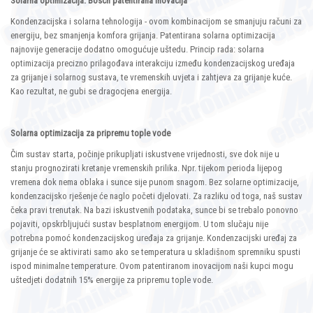
Solarna optimizacija: Bosch patentirana inovacija
Kondenzacijska i solarna tehnologija - ovom kombinacijom se smanjuju računi za
energiju, bez smanjenja komfora grijanja. Patentirana solarna optimizacija
najnovije generacije dodatno omogućuje uštedu. Princip rada: solarna
optimizacija precizno prilagođava interakciju između kondenzacijskog uređaja
za grijanje i solarnog sustava, te vremenskih uvjeta i zahtjeva za grijanje kuće.
Kao rezultat, ne gubi se dragocjena energija.
Solarna optimizacija za pripremu tople vode
Čim sustav starta, počinje prikupljati iskustvene vrijednosti, sve dok nije u
stanju prognozirati kretanje vremenskih prilika. Npr. tijekom perioda lijepog
vremena dok nema oblaka i sunce sije punom snagom. Bez solarne optimizacije,
kondenzacijsko rješenje će naglo početi djelovati. Za razliku od toga, naš sustav
čeka pravi trenutak. Na bazi iskustvenih podataka, sunce bi se trebalo ponovno
pojaviti, opskrbljujući sustav besplatnom energijom. U tom slučaju nije
potrebna pomoć kondenzacijskog uređaja za grijanje. Kondenzacijski uređaj za
grijanje će se aktivirati samo ako se temperatura u skladišnom spremniku spusti
ispod minimalne temperature. Ovom patentiranom inovacijom naši kupci mogu
uštedjeti dodatnih 15% energije za pripremu tople vode.