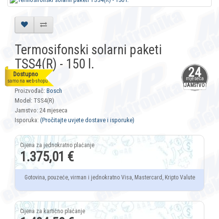
Termosifonski solarni paketi
TSS4(R) - 150 l.
24
Dostupno
mjeseca
Šifra: 7195
samo na web-shopu
JAMSTVO
Proizvođač:
Bosch
Model: TSS4(R)
Jamstvo: 24 mjeseca
Isporuka:
(Pročitajte uvjete dostave i isporuke)
1.375,01 €
Gotovina, pouzeće, virman i jednokratno Visa, Mastercard, Kripto Valute