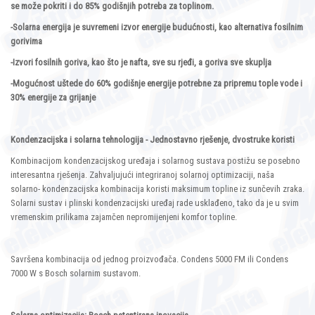
se može pokriti i do 85% godišnjih potreba za toplinom.
-Solarna energija je suvremeni izvor energije budućnosti, kao alternativa fosilnim
gorivima
-Izvori fosilnih goriva, kao što je nafta, sve su rjeđi, a goriva sve skuplja
-Mogućnost uštede do 60% godišnje energije potrebne za pripremu tople vode i
30% energije za grijanje
Kondenzacijska i solarna tehnologija - Jednostavno rješenje, dvostruke koristi
Kombinacijom kondenzacijskog uređaja i solarnog sustava postižu se posebno
interesantna rješenja. Zahvaljujući integriranoj solarnoj optimizaciji, naša
solarno- kondenzacijska kombinacija koristi maksimum topline iz sunčevih zraka.
Solarni sustav i plinski kondenzacijski uređaj rade usklađeno, tako da je u svim
vremenskim prilikama zajamčen nepromijenjeni komfor topline.
Savršena kombinacija od jednog proizvođača. Condens 5000 FM ili Condens
7000 W s Bosch solarnim sustavom.