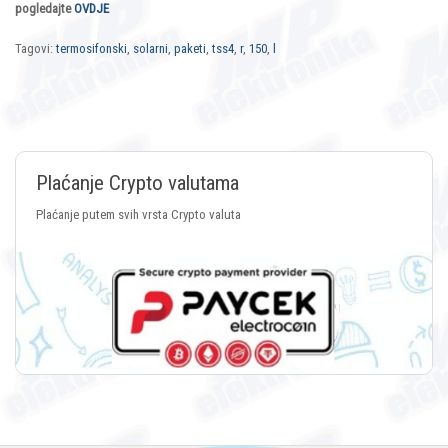
pogledajte
OVDJE
Tagovi:
termosifonski
,
solarni
,
paketi
,
tss4
,
r
,
150
,
l
Plaćanje Crypto valutama
Plaćanje putem svih vrsta Crypto valuta