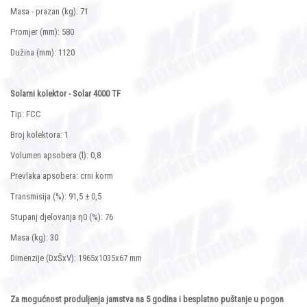
Masa - prazan (kg): 71
Promjer (mm): 580
Dužina (mm): 1120
Solarni kolektor - Solar 4000 TF
Tip: FCC
Broj kolektora: 1
Volumen apsobera (l): 0,8
Prevlaka apsobera: crni korm
Transmisija (%): 91,5 ± 0,5
Stupanj djelovanja η0 (%): 76
Masa (kg): 30
Dimenzije (DxŠxV): 1965x1035x67 mm
Za mogućnost produljenja jamstva na 5 godina i besplatno puštanje u pogon