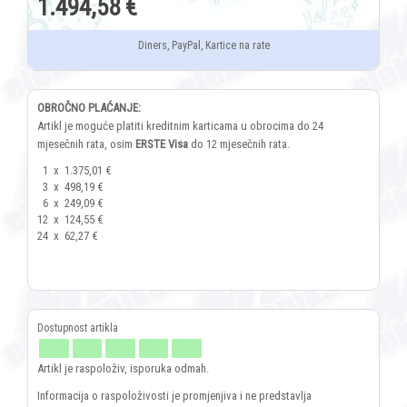
1.494,58 €
Diners, PayPal, Kartice na rate
OBROČNO PLAĆANJE:
Artikl je moguće platiti kreditnim karticama u obrocima do 24
mjesečnih rata, osim
ERSTE Visa
do 12 mjesečnih rata.
1
x
1.375,01 €
3
x
498,19 €
6
x
249,09 €
12
x
124,55 €
24
x
62,27 €
Artikl je raspoloživ, isporuka odmah.
Informacija o raspoloživosti je promjenjiva i ne predstavlja