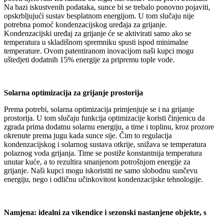
Na bazi iskustvenih podataka, sunce bi se trebalo ponovno pojaviti,
opskrbljujući sustav besplatnom energijom. U tom slučaju nije
potrebna pomoć kondenzacijskog uređaja za grijanje.
Kondenzacijski uređaj za grijanje će se aktivirati samo ako se
temperatura u skladišnom spremniku spusti ispod minimalne
temperature. Ovom patentiranom inovacijom naši kupci mogu
uštedjeti dodatnih 15% energije za pripremu tople vode.
Solarna optimizacija za grijanje prostorija
Prema potrebi, solarna optimizacija primjenjuje se i na grijanje
prostorija. U tom slučaju funkcija optimizacije koristi činjenicu da
zgrada prima dodatnu solarnu energiju, a time i toplinu, kroz prozore
okrenute prema jugu kada sunce sije. Čim to regulacija
kondenzacijskog i solarnog sustava otkrije, snižava se temperatura
polaznog voda grijanja. Time se postiže konstantnija temperatura
unutar kuće, a to rezultira smanjenom potrošnjom energije za
grijanje. Naši kupci mogu iskoristiti ne samo slobodnu sunčevu
energiju, nego i odličnu učinkovitost kondenzacijske tehnologije.
Namjena: idealni za vikendice i sezonski nastanjene objekte, s