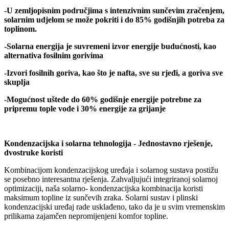
-U zemljopisnim područjima s intenzivnim sunčevim zračenjem,
solarnim udjelom se može pokriti i do 85% godišnjih potreba za
toplinom.
-Solarna energija je suvremeni izvor energije budućnosti, kao
alternativa fosilnim gorivima
-Izvori fosilnih goriva, kao što je nafta, sve su rjeđi, a goriva sve
skuplja
-Mogućnost uštede do 60% godišnje energije potrebne za
pripremu tople vode i 30% energije za grijanje
Kondenzacijska i solarna tehnologija - Jednostavno rješenje,
dvostruke koristi
Kombinacijom kondenzacijskog uređaja i solarnog sustava postižu
se posebno interesantna rješenja. Zahvaljujući integriranoj solarnoj
optimizaciji, naša solarno- kondenzacijska kombinacija koristi
maksimum topline iz sunčevih zraka. Solarni sustav i plinski
kondenzacijski uređaj rade usklađeno, tako da je u svim vremenskim
prilikama zajamčen nepromijenjeni komfor topline.