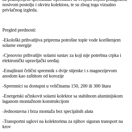
nosivom postolju i okviru kolektora, te su zbog toga vizualno
privlačnog izgleda.
Pregled prednosti:
-Ekološki prihvatljiva priprema potrošne tople vode korištenjem
solarne energije
-Cjenovno prihvatljiv solarni sustav za koji nije potrebna crpka i
elektronički upravljački uređaj.
-Emajlirani čelični spremnik s dvije stijenke i s magnezijevom
anodom kao zaštitom od korozije
-Spremnici su dostupni u veličinama 150, 200 ili 300 litara
-Energetski učinkovit solarni kolektor sa stabilnom aluminijskom
laganom montažnom konstrukcijom
-Jednostavna i brza montaža bez specijalnih alata
-Transportni uglovi na kolektorima za njihov siguran transport na
krov