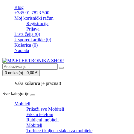
Blog
+385 91 7823 500
Moj korisnički račun
Registracija
Prijava
Lista želja (0)
Usporedi artikle (0)
Košarica
(0)
Naplata
0 artikal(a) - 0,00 €
Vaša košarica je prazna!!
Sve kategorije
Mobiteli
Prikaži sve Mobiteli
Fiksni telefoni
Rabljeni mobiteli
Mobiteli
Torbice i kaljena stakla za mobitele