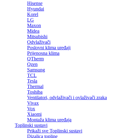
Hisense
Hyundai
Korel
LG
Maxon
Midea
Mitsubishi
Odvlaživači
Poslovni klima uređaji
Prijenosna klima
QTherm
Qzen
Samsung
TCL
Tesla
Thermal
Toshiba
Ventilatori, odvlaživači i ovlaživači zraka
Vivax
Vox
Xiaomi
Montaža klima uređaja
Toplinski sustavi
Prikaži sve Toplinski sustavi
Dizalica topline