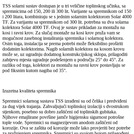
TSS solarni sustav dostupan je u tri veličine toplinskog učinka, sa
spremnicima od 150, 200 ili 300 lit. Varijante sa spremnikom od 150
i 200 litara, kombiniraju se s jednim solarnim kolektorom Solar 4000
TF. Za varijantu sa spremnikom od 300 lit. potrebna su dva solarna
kolektora Solar 4000 TF. Ovaj je sustav prikladan za montažu na
kosi i ravni krov. Za slučaj montaže na kosi krov pruža vam se
mogućnost zasebnog instaliranja spremnika i solarnog kolektora.
Osim toga, instalacija se prema potrebi može fleksibilno proširiti
dodatnim kolektorima. Nagib solarnih kolektora na kosom krovu
može se, uz ugradnju dodatnog konstrukcijskog sklopa, prilagoditi
zahtjevu mjesta ugradnje podešenjem u području 25° do 45°. Za
razliku od toga, kolektori za montažu na ravni krov postavljaju se
pod fiksnim kutom nagiba od 35°.
Izuzetna kvaliteta spremnika
Spremnici solarnog sustava TSS izrađeni su od čelika i predviđeni
za dug vijek trajanja. Zahvaljujući toplinskoj izolaciji s dvostrukom
stjenkom, posebno su dobro zaštićeni od toplinskih gubitaka.
Njihove emajlirane površine jamče higijensku sigurnost potrošne
tople vode. Spremnici su magnezijevom anodom zaštićeni od
korozije. Ova se zaštita od korozije može lako provjeriti bez potrebe
za pražnjenjem spremnika. Spremnici su svojom bojom prilagođeni