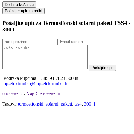
Dodaj u košaricu
Pošaljite upit za Termosifonski solarni paketi TSS4 -
300 l.
Podrška kupcima
+385 91 7823 500 ili
mp-elektronika@mp-elektronika.hr
0 recenzija
/
Napišite recenziju
Tagovi:
termosifonski
,
solarni
,
paketi
,
tss4
,
300
,
l