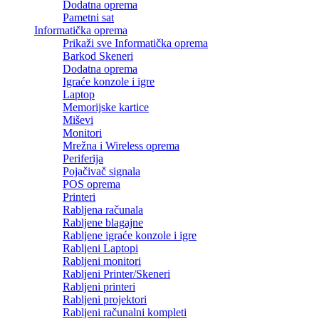
Dodatna oprema
Pametni sat
Informatička oprema
Prikaži sve Informatička oprema
Barkod Skeneri
Dodatna oprema
Igraće konzole i igre
Laptop
Memorijske kartice
Miševi
Monitori
Mrežna i Wireless oprema
Periferija
Pojačivač signala
POS oprema
Printeri
Rabljena računala
Rabljene blagajne
Rabljene igraće konzole i igre
Rabljeni Laptopi
Rabljeni monitori
Rabljeni Printer/Skeneri
Rabljeni printeri
Rabljeni projektori
Rabljeni računalni kompleti