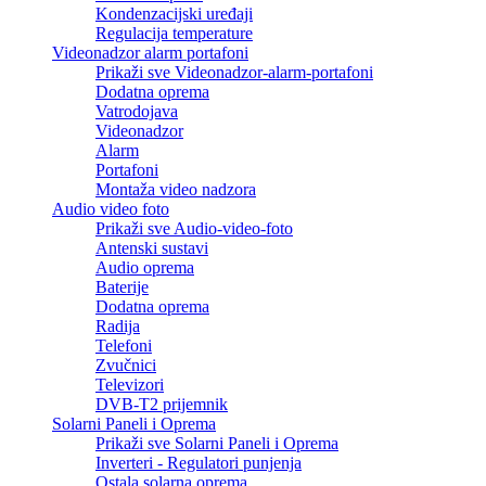
Kondenzacijski uređaji
Regulacija temperature
Videonadzor alarm portafoni
Prikaži sve Videonadzor-alarm-portafoni
Dodatna oprema
Vatrodojava
Videonadzor
Alarm
Portafoni
Montaža video nadzora
Audio video foto
Prikaži sve Audio-video-foto
Antenski sustavi
Audio oprema
Baterije
Dodatna oprema
Radija
Telefoni
Zvučnici
Televizori
DVB-T2 prijemnik
Solarni Paneli i Oprema
Prikaži sve Solarni Paneli i Oprema
Inverteri - Regulatori punjenja
Ostala solarna oprema