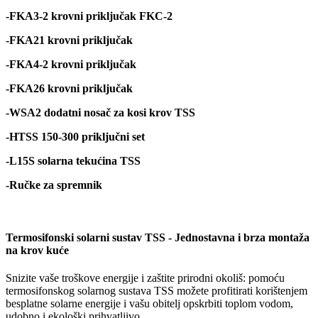
-FKA3-2 krovni priključak FKC-2
-FKA21 krovni priključak
-FKA4-2 krovni priključak
-FKA26 krovni priključak
-WSA2 dodatni nosač za kosi krov TSS
-HTSS 150-300 priključni set
-L15S solarna tekućina TSS
-Ručke za spremnik
Termosifonski solarni sustav TSS - Jednostavna i brza montaža
na krov kuće
Snizite vaše troškove energije i zaštite prirodni okoliš: pomoću
termosifonskog solarnog sustava TSS možete profitirati korištenjem
besplatne solarne energije i vašu obitelj opskrbiti toplom vodom,
udobno i ekološki prihvatljivo.