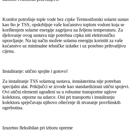
Komfor potrošnje tople vode bez crpke Termosifonski solarni sustav
kao što je TSS, opskrbljuje vaše kućanstvo toplom vodom koja se
korištenjem solarne energije zagrijava na željenu temperaturu. Za
djelovanje ovog sustava nije potrebna crpka niti elektroničko
upravljanje. Na taj način možete solarnu energiju koristiti za vaše
kućanstvo uz minimalne tehničke izdatke i uz posebno prihvatljivu
cijenu.
Instaliranje: utično spojite i gotovo!
Za instaliranje TSS solarnog sustava, instalaterima nije potreban
specijalni alat. Priključci se izvode kao standardizirani utični spojevi.
Ovi utični elementi ugrađeni su u robustne transportne uglove
kolektora, otporne na udarce. Oni pri transportu i instaliranju
kolektora sprječavaju njihovo oštećenje ili stvaranje površinskih
ogrebotina.
Izuzetno fleksibilan pri izboru opreme