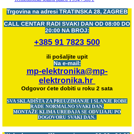
Trgovina na adresi
TRATINSKA 28, ZAGREB
CALL CENTAR RADI SVAKI DAN OD
08:00 DO
20:00 NA BROJ:
+385 91 7823 500
ili pošaljite upit
Na e-mail:
mp-elektronika@mp-
elektronika.hr
Odgovor ćete dobiti u roku 2 sata
SVA SKLADIŠTA ZA PREUZIMANJE I SLANJE ROBE
RADE NORMALNO SVAKI DAN.
MONTAŽE KLIMA UREĐAJA SE ODVIJAJU PO
DOGOVORU SVAKI DAN.