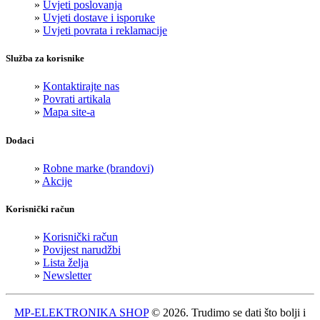
»
Uvjeti poslovanja
»
Uvjeti dostave i isporuke
»
Uvjeti povrata i reklamacije
Služba za korisnike
»
Kontaktirajte nas
»
Povrati artikala
»
Mapa site-a
Dodaci
»
Robne marke (brandovi)
»
Akcije
Korisnički račun
»
Korisnički račun
»
Povijest narudžbi
»
Lista želja
»
Newsletter
MP-ELEKTRONIKA SHOP
© 2026. Trudimo se dati što bolji i