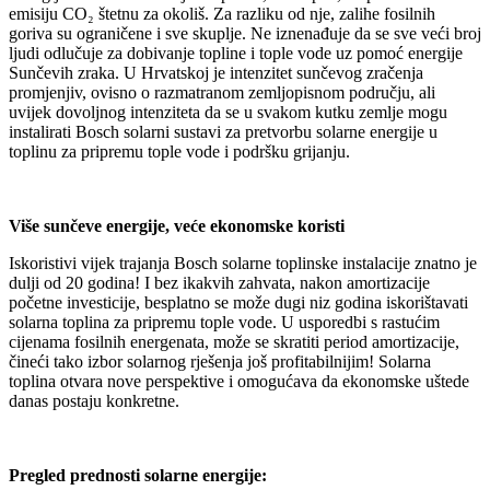
emisiju CO₂ štetnu za okoliš. Za razliku od nje, zalihe fosilnih
goriva su ograničene i sve skuplje. Ne iznenađuje da se sve veći broj
ljudi odlučuje za dobivanje topline i tople vode uz pomoć energije
Sunčevih zraka. U Hrvatskoj je intenzitet sunčevog zračenja
promjenjiv, ovisno o razmatranom zemljopisnom području, ali
uvijek dovoljnog intenziteta da se u svakom kutku zemlje mogu
instalirati Bosch solarni sustavi za pretvorbu solarne energije u
toplinu za pripremu tople vode i podršku grijanju.
Više sunčeve energije, veće ekonomske koristi
Iskoristivi vijek trajanja Bosch solarne toplinske instalacije znatno je
dulji od 20 godina! I bez ikakvih zahvata, nakon amortizacije
početne investicije, besplatno se može dugi niz godina iskorištavati
solarna toplina za pripremu tople vode. U usporedbi s rastućim
cijenama fosilnih energenata, može se skratiti period amortizacije,
čineći tako izbor solarnog rješenja još profitabilnijim! Solarna
toplina otvara nove perspektive i omogućava da ekonomske uštede
danas postaju konkretne.
Pregled prednosti solarne energije: