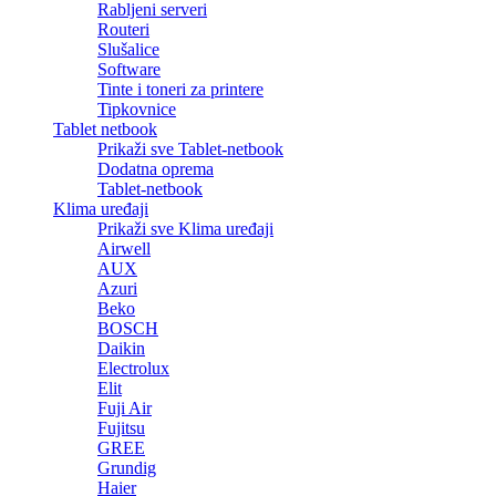
Rabljeni serveri
Routeri
Slušalice
Software
Tinte i toneri za printere
Tipkovnice
Tablet netbook
Prikaži sve Tablet-netbook
Dodatna oprema
Tablet-netbook
Klima uređaji
Prikaži sve Klima uređaji
Airwell
AUX
Azuri
Beko
BOSCH
Daikin
Electrolux
Elit
Fuji Air
Fujitsu
GREE
Grundig
Haier