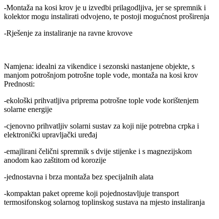
-Montaža na kosi krov je u izvedbi prilagodljiva, jer se spremnik i
kolektor mogu instalirati odvojeno, te postoji mogućnost proširenja
-Rješenje za instaliranje na ravne krovove
Namjena: idealni za vikendice i sezonski nastanjene objekte, s
manjom potrošnjom potrošne tople vode, montaža na kosi krov
Prednosti:
-ekološki prihvatljiva priprema potrošne tople vode korištenjem
solarne energije
-cjenovno prihvatljiv solarni sustav za koji nije potrebna crpka i
elektronički upravljački uređaj
-emajlirani čelični spremnik s dvije stijenke i s magnezijskom
anodom kao zaštitom od korozije
-jednostavna i brza montaža bez specijalnih alata
-kompaktan paket opreme koji pojednostavljuje transport
termosifonskog solarnog toplinskog sustava na mjesto instaliranja