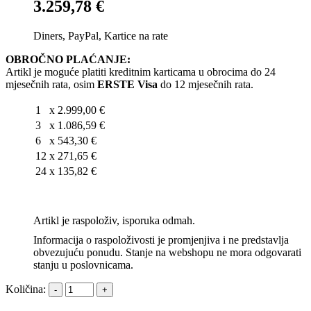
3.259,78 €
Diners, PayPal, Kartice na rate
OBROČNO PLAĆANJE:
Artikl je moguće platiti kreditnim karticama u obrocima do 24
mjesečnih rata, osim
ERSTE Visa
do 12 mjesečnih rata.
1
x
2.999,00 €
3
x
1.086,59 €
6
x
543,30 €
12
x
271,65 €
24
x
135,82 €
Artikl je raspoloživ, isporuka odmah.
Informacija o raspoloživosti je promjenjiva i ne predstavlja
obvezujuću ponudu. Stanje na webshopu ne mora odgovarati
stanju u poslovnicama.
Količina: