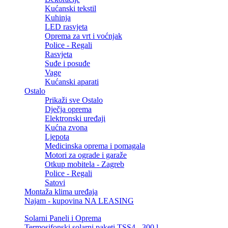
Kućanski tekstil
Kuhinja
LED rasvjeta
Oprema za vrt i voćnjak
Police - Regali
Rasvjeta
Suđe i posuđe
Vage
Kućanski aparati
Ostalo
Prikaži sve Ostalo
Dječja oprema
Elektronski uređaji
Kućna zvona
Ljepota
Medicinska oprema i pomagala
Motori za ograde i garaže
Otkup mobitela - Zagreb
Police - Regali
Satovi
Montaža klima uređaja
Najam - kupovina NA LEASING
Solarni Paneli i Oprema
Termosifonski solarni paketi TSS4 - 300 l.