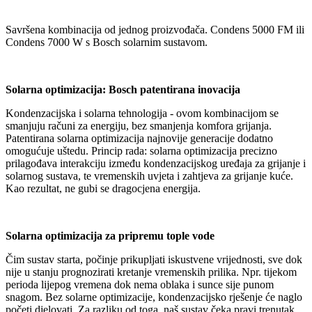
Savršena kombinacija od jednog proizvođača. Condens 5000 FM ili
Condens 7000 W s Bosch solarnim sustavom.
Solarna optimizacija: Bosch patentirana inovacija
Kondenzacijska i solarna tehnologija - ovom kombinacijom se
smanjuju računi za energiju, bez smanjenja komfora grijanja.
Patentirana solarna optimizacija najnovije generacije dodatno
omogućuje uštedu. Princip rada: solarna optimizacija precizno
prilagođava interakciju između kondenzacijskog uređaja za grijanje i
solarnog sustava, te vremenskih uvjeta i zahtjeva za grijanje kuće.
Kao rezultat, ne gubi se dragocjena energija.
Solarna optimizacija za pripremu tople vode
Čim sustav starta, počinje prikupljati iskustvene vrijednosti, sve dok
nije u stanju prognozirati kretanje vremenskih prilika. Npr. tijekom
perioda lijepog vremena dok nema oblaka i sunce sije punom
snagom. Bez solarne optimizacije, kondenzacijsko rješenje će naglo
početi djelovati. Za razliku od toga, naš sustav čeka pravi trenutak.