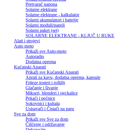
Pretvarač napona
Solarne elektrane
Solarne elektrane - kalkulator
Solarni akumulatori i baterije
Solarni moduli/paneli
Solarni paket (set)
SOLARNE ELEKTRANE - KLJUČ U RUKE
Alati i strojevi
Auto moto
Prikaži sve Auto-moto
Autoradio
Dodatna oprema
Kućanski Aparati
Prikaži sve Kućanski Aparati
Aprati za kavu, dodatna oprema, kapsule
Friteze tosteri i roštilji
Glačanje i šivanje
Mikseri, blenderi i sjeckalice
Pekaći i pećnice
Sokovnici i kuhala
Usisavači i Čistači na paru
Sve za dom
Prikaži sve Sve za dom
Čišćenje i održavanje
Dekoracije