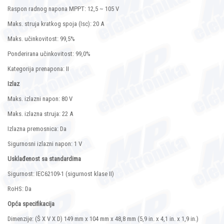
Raspon radnog napona MPPT: 12,5 ~ 105 V
Maks. struja kratkog spoja (Isc): 20 A
Maks. učinkovitost: 99,5%
Ponderirana učinkovitost: 99,0%
Kategorija prenapona: II
Izlaz
Maks. izlazni napon: 80 V
Maks. izlazna struja: 22 A
Izlazna premosnica: Da
Sigurnosni izlazni napon: 1 V
Usklađenost sa standardima
Sigurnost: IEC62109-1 (sigurnost klase II)
RoHS: Da
Opća specifikacija
Dimenzije: (Š X V X D) 149 mm x 104 mm x 48,8 mm (5,9 in. x 4,1 in. x 1,9 in.)