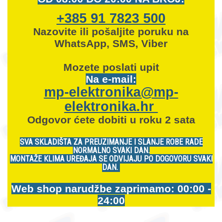
+385 91 7823 500
Nazovite ili pošaljite poruku na
WhatsApp, SMS, Viber
Mozete
poslati upit
Na e-mail:
mp-elektronika@mp-
elektronika.hr
Odgovor ćete dobiti u roku 2 sata
SVA SKLADIŠTA ZA PREUZIMANJE I SLANJE ROBE RADE
NORMALNO SVAKI DAN.
MONTAŽE KLIMA UREĐAJA SE ODVIJAJU PO DOGOVORU SVAKI
DAN.
Web shop narudžbe zaprimamo: 00:00 -
24:00