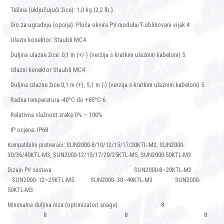
Težina (uključujući žice): 1,0 kg (2,2 lb.)
Dio za ugradnju (opcija): Ploča okvira PV modula/T-oblikovani vijak 4
Ulazni konektor: Staubli MC4
Duljina ulazne žice: 0,1 m (+/-) (verzija s kratkim ulaznim kabelom) 5
Izlazni konektor Staubli MC4
Duljina izlazne žice 0,1 m (+), 5,1 m (-) (verzija s kratkim ulaznim kabelom) 5
Radna temperatura -40°C do +85°C 6
Relativna vlažnost zraka 0% ~ 100%
IP ocjena: IP68
SUN2000-8/10/12/15/17/20KTL-M2, SUN2000-
Kompatibilni pretvarači:
30/36/40KTL-M3, SUN2000-12/15/17/20/25KTL-M5, SUN2000-50KTL-M3
SUN2000-8~20KTL-M2
Dizajn PV sustava:
SUN2000- 12~25KTL-M5 SUN2000- 30~40KTL-M3 SUN2000-
50KTL-M3
(optimizatori snage): 8
Minimalna duljina niza
8 8 8