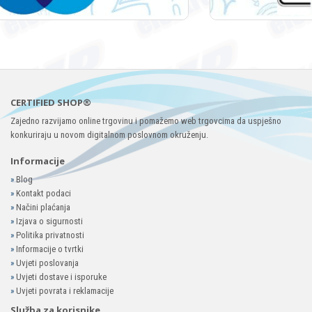
CERTIFIED SHOP®
Zajedno razvijamo online trgovinu i pomažemo web trgovcima da uspješno
konkuriraju u novom digitalnom poslovnom okruženju.
Informacije
»
Blog
»
Kontakt podaci
»
Načini plaćanja
»
Izjava o sigurnosti
»
Politika privatnosti
»
Informacije o tvrtki
»
Uvjeti poslovanja
»
Uvjeti dostave i isporuke
»
Uvjeti povrata i reklamacije
Služba za korisnike