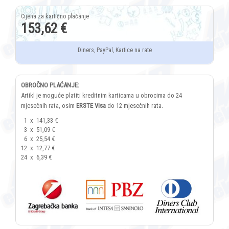
153,62 €
Diners, PayPal, Kartice na rate
OBROČNO PLAĆANJE:
Artikl je moguće platiti kreditnim karticama u obrocima do 24
mjesečnih rata, osim
ERSTE Visa
do 12 mjesečnih rata.
1
x
141,33 €
3
x
51,09 €
6
x
25,54 €
12
x
12,77 €
24
x
6,39 €