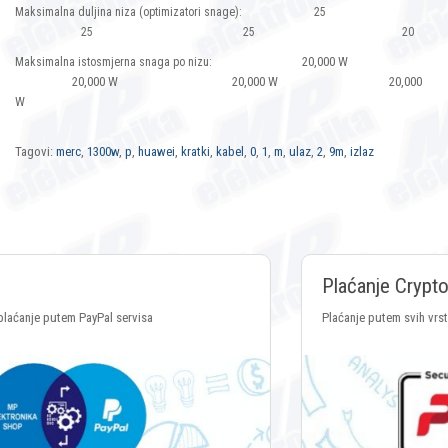
Maksimalna duljina niza (optimizatori snage): 25
25 25 20
20,000 W
Maksimalna istosmjerna snaga po nizu:
20,000 W 20,000 W 20,000
W
Tagovi:
merc
,
1300w
,
p
,
huawei
,
kratki
,
kabel
,
0
,
1
,
m
,
ulaz
,
2
,
9m
,
izlaz
Plaćanje Crypto valutama
Plaćanje putem svih vrsta Crypto valuta