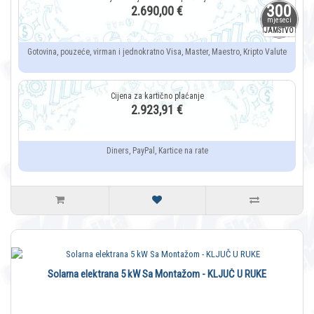
300
2.690,00 €
mjeseci
JAMSTVO
Gotovina, pouzeće, virman i jednokratno Visa, Master, Maestro, Kripto Valute
2.923,91 €
Diners, PayPal, Kartice na rate
Solarna elektrana 5 kW Sa Montažom - KLJUČ U RUKE