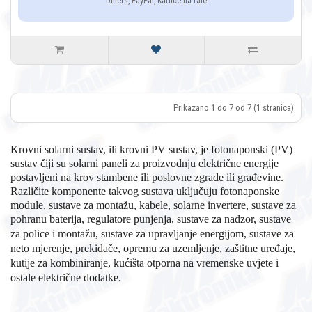
Diners, PayPal, Kartice na rate
Prikazano 1 do 7 od 7 (1 stranica)
Krovni solarni sustav, ili krovni PV sustav, je fotonaponski (PV)
sustav čiji su solarni paneli za proizvodnju električne energije
postavljeni na krov stambene ili poslovne zgrade ili građevine.
Različite komponente takvog sustava uključuju fotonaponske
module, sustave za montažu, kabele, solarne invertere, sustave za
pohranu baterija, regulatore punjenja, sustave za nadzor, sustave
za
police i montažu, sustave za upravljanje energijom, sustave za
neto mjerenje, prekidače, opremu za uzemljenje, zaštitne uređaje,
kutije za kombiniranje, kućišta otporna na vremenske uvjete i
ostale električne dodatke.