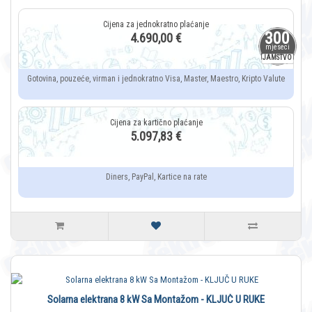
300
4.690,00 €
mjeseci
JAMSTVO
Gotovina, pouzeće, virman i jednokratno Visa, Master, Maestro, Kripto Valute
5.097,83 €
Diners, PayPal, Kartice na rate
Solarna elektrana 8 kW Sa Montažom - KLJUČ U RUKE