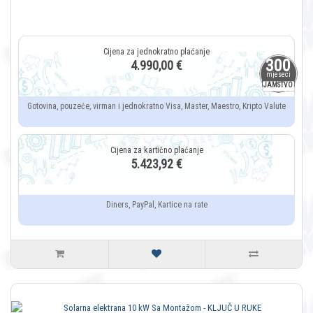
300
4.990,00 €
mjeseci
JAMSTVO
Gotovina, pouzeće, virman i jednokratno Visa, Master, Maestro, Kripto Valute
5.423,92 €
Diners, PayPal, Kartice na rate