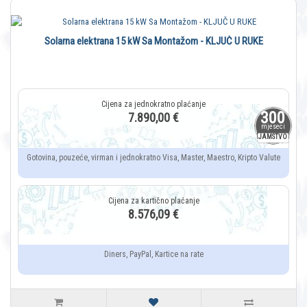
Solarna elektrana 15 kW Sa Montažom - KLJUČ U RUKE
300
7.890,00 €
mjeseci
JAMSTVO
Gotovina, pouzeće, virman i jednokratno Visa, Master, Maestro, Kripto Valute
8.576,09 €
Diners, PayPal, Kartice na rate