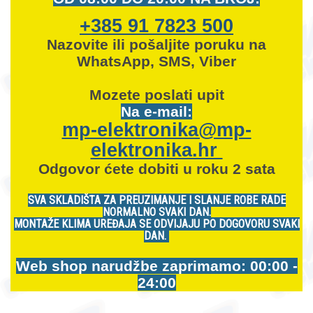
+385 91 7823 500
Nazovite ili pošaljite poruku na
WhatsApp, SMS, Viber
Mozete
poslati upit
Na e-mail:
mp-elektronika@mp-
elektronika.hr
Odgovor ćete dobiti u roku 2 sata
SVA SKLADIŠTA ZA PREUZIMANJE I SLANJE ROBE RADE
NORMALNO SVAKI DAN.
MONTAŽE KLIMA UREĐAJA SE ODVIJAJU PO DOGOVORU SVAKI
DAN.
Web shop narudžbe zaprimamo: 00:00 -
24:00