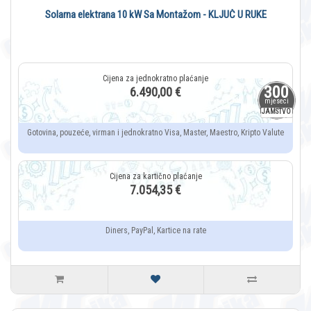
Solarna elektrana 10 kW Sa Montažom - KLJUČ U RUKE
300
6.490,00 €
mjeseci
JAMSTVO
Gotovina, pouzeće, virman i jednokratno Visa, Master, Maestro, Kripto Valute
7.054,35 €
Diners, PayPal, Kartice na rate