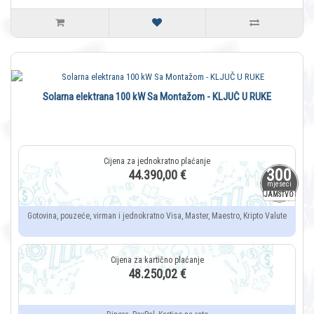
Solarna elektrana 100 kW Sa Montažom - KLJUČ U RUKE
300
44.390,00 €
mjeseci
JAMSTVO
Gotovina, pouzeće, virman i jednokratno Visa, Master, Maestro, Kripto Valute
48.250,02 €