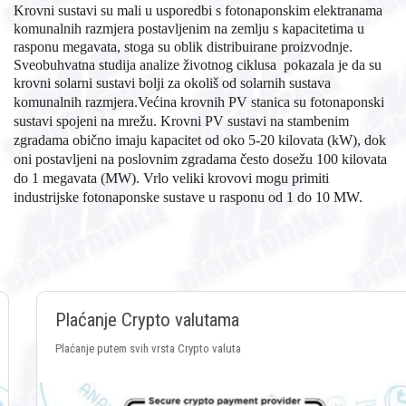
Krovni sustavi su mali u usporedbi s fotonaponskim elektranama
komunalnih razmjera postavljenim na zemlju s kapacitetima u
rasponu megavata, stoga su oblik distribuirane proizvodnje.
Sveobuhvatna studija analize životnog ciklusa pokazala je da su
krovni solarni sustavi bolji za okoliš od solarnih sustava
komunalnih
razmjera.Većina krovnih PV stanica su fotonaponski
sustavi spojeni na mrežu. Krovni PV sustavi na stambenim
zgradama obično imaju kapacitet od oko 5-20 kilovata (kW), dok
oni postavljeni na poslovnim zgradama često dosežu 100 kilovata
do 1 megavata (MW). Vrlo veliki krovovi mogu primiti
industrijske fotonaponske sustave u rasponu od 1 do 10 MW.
Plaćanje Crypto valutama
Plaćanje putem svih vrsta Crypto valuta