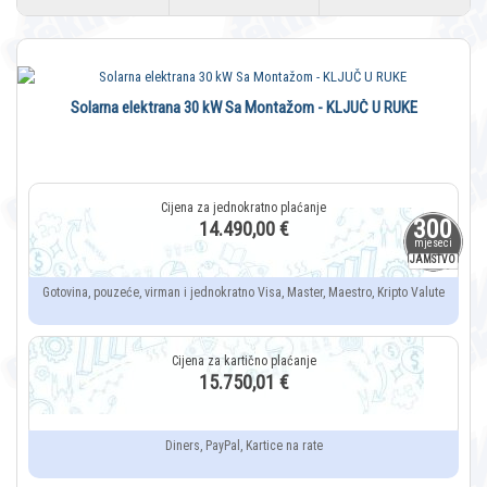
Solarna elektrana 30 kW Sa Montažom - KLJUČ U RUKE
300
14.490,00 €
mjeseci
JAMSTVO
Gotovina, pouzeće, virman i jednokratno Visa, Master, Maestro, Kripto Valute
15.750,01 €
Diners, PayPal, Kartice na rate