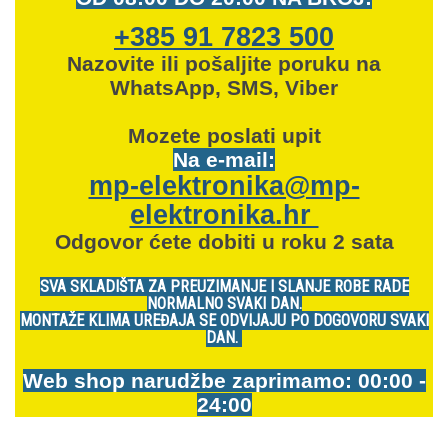
+385 91 7823 500
Nazovite ili pošaljite poruku na
WhatsApp, SMS, Viber
Mozete
poslati upit
Na e-mail:
mp-elektronika@mp-
elektronika.hr
Odgovor ćete dobiti u roku 2 sata
SVA SKLADIŠTA ZA PREUZIMANJE I SLANJE ROBE RADE
NORMALNO SVAKI DAN.
MONTAŽE KLIMA UREĐAJA SE ODVIJAJU PO DOGOVORU SVAKI
DAN.
Web shop narudžbe zaprimamo: 00:00 -
24:00