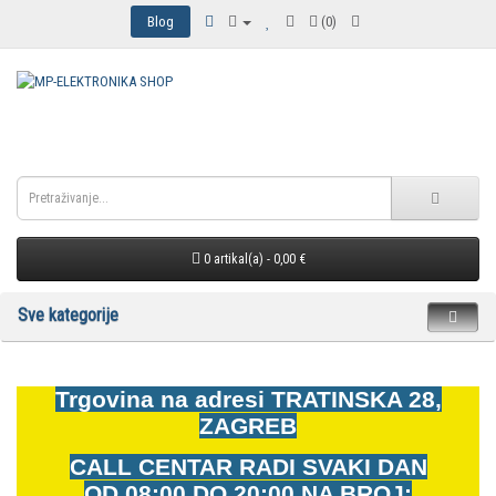
Blog
(0)
0 artikal(a) - 0,00 €
Sve kategorije
Trgovina na adresi
TRATINSKA 28,
ZAGREB
CALL CENTAR RADI SVAKI DAN
OD
08:00 DO 20:00 NA BROJ: