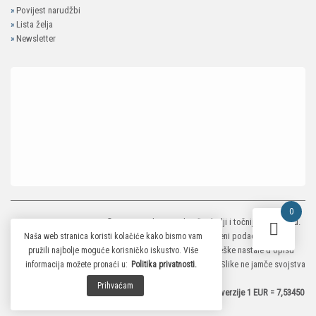
»
Povijest narudžbi
»
Lista želja
»
Newsletter
0
MP-ELEKTRONIKA SHOP
© 2026. Trudimo se dati što bolji i točniji opis i sliku.
Unatoč tome, ne možemo garantirati da su svi navedeni podaci i slike u
Naša web stranica koristi kolačiće kako bismo vam
potpunosti točni. Ne odgovaramo za eventualne pogreške nastale u opisu
pružili najbolje moguće korisničko iskustvo. Više
proizvoda, greške prilikom štampanja te promjene cijena. Slike ne jamče svojstva
informacija možete pronaći u:
Politika privatnosti.
proizvoda.
Prihvaćam
*Za preračunavanje je primjenjen službeni fiksni tečaj konverzije 1 EUR = 7,53450
HRK