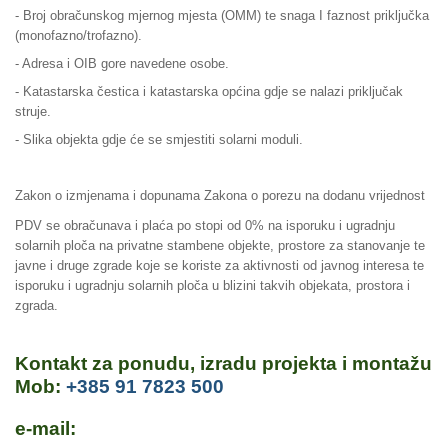
- Broj obračunskog mjernog mjesta (OMM) te snaga I faznost priključka
(monofazno/trofazno).
- Adresa i OIB gore navedene osobe.
- Katastarska čestica i katastarska općina gdje se nalazi priključak
struje.
- Slika objekta gdje će se smjestiti solarni moduli.
Zakon o izmjenama i dopunama Zakona o porezu na dodanu vrijednost
PDV se obračunava i plaća po stopi od 0% na isporuku i ugradnju
solarnih ploča na privatne stambene objekte, prostore za stanovanje te
javne i druge zgrade koje se koriste za aktivnosti od javnog interesa te
isporuku i ugradnju solarnih ploča u blizini takvih objekata, prostora i
zgrada.
Kontakt za ponudu, izradu projekta i montažu
Mob:
+385 91 7823 500
e-mail: