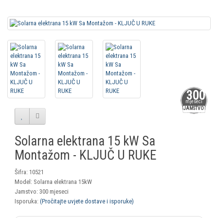
300
mjeseci
JAMSTVO
Solarna elektrana 15 kW Sa
Montažom - KLJUČ U RUKE
Šifra: 10521
Model: Solarna elektrana 15kW
Jamstvo: 300 mjeseci
Isporuka:
(Pročitajte uvjete dostave i isporuke)