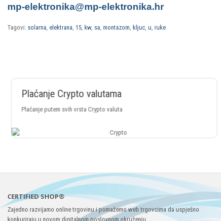
mp-elektronika@mp-elektronika.hr
Tagovi:
solarna
,
elektrana
,
15
,
kw
,
sa
,
montazom
,
kljuc
,
u
,
ruke
Plaćanje Crypto valutama
Plaćanje putem svih vrsta Crypto valuta
CERTIFIED SHOP®
Zajedno razvijamo online trgovinu i pomažemo web trgovcima da uspješno
konkuriraju u novom digitalnom poslovnom okruženju.