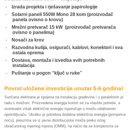
-
Izrada projekta i rješavanje papirologije
-
Solarni paneli 550W Mono 28 kom
(proizvođač
panela ovisno o krovu)
-
Mrežni pretvarač 15 kW
(proizvođač pretvarača
ovisno o panelima)
-
Nosači za krov
-
Razvodna kutija, osigurači, kablovi, konektori i sva
ostala oprema
-
Dostava, montaža i izvedba svih potrebnih
instalacija
-
Puštanje u pogon “ključ u ruke”
Povrat uložene investicije unutar 5-6 godina!
Sunčana elektrana je spojena na instalaciju građevine i u paralelnom je
radu s mrežom. Proizvedena energija koristi se za vlastite potrebe, a
eventualni višak električne energije isporučuje u mrežu odabranom
opskrbljivaču. Ukoliko je potrebna dodatna električna energija (primjerice
noću), preuzima se iz javne distribucijske mreže preko istog
obračunskog mjernog mjesta (OMM), na način da se kompenzira sa