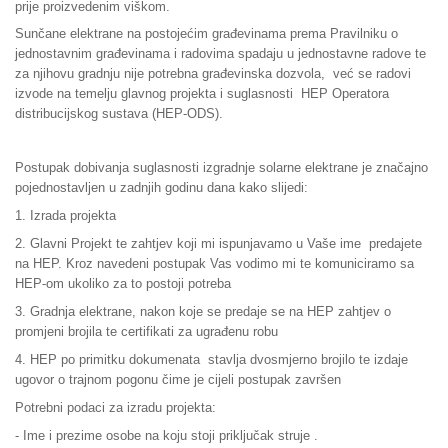
prije proizvedenim viškom.
Sunčane elektrane na postojećim građevinama prema Pravilniku o
jednostavnim građevinama i radovima spadaju u jednostavne radove te
za njihovu gradnju nije potrebna građevinska dozvola, već se radovi
izvode na temelju glavnog projekta i suglasnosti HEP Operatora
distribucijskog sustava (HEP-ODS).
Postupak dobivanja suglasnosti izgradnje solarne elektrane je značajno
pojednostavljen u zadnjih godinu dana kako slijedi:
1. Izrada projekta
2. Glavni Projekt te zahtjev koji mi ispunjavamo u Vaše ime predajete
na HEP. Kroz navedeni postupak Vas vodimo mi te komuniciramo sa
HEP-om ukoliko za to postoji potreba
3. Gradnja elektrane, nakon koje se predaje se na HEP zahtjev o
promjeni brojila te certifikati za ugrađenu robu
4. HEP po primitku dokumenata stavlja dvosmjerno brojilo te izdaje
ugovor o trajnom pogonu čime je cijeli postupak završen
Potrebni podaci za izradu projekta:
- Ime i prezime osobe na koju stoji priključak struje .