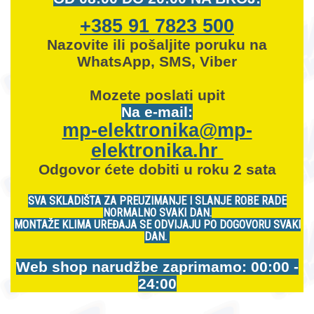
+385 91 7823 500
Nazovite ili pošaljite poruku na
WhatsApp, SMS, Viber
Mozete
poslati upit
Na e-mail:
mp-elektronika@mp-
elektronika.hr
Odgovor ćete dobiti u roku 2 sata
SVA SKLADIŠTA ZA PREUZIMANJE I SLANJE ROBE RADE
NORMALNO SVAKI DAN.
MONTAŽE KLIMA UREĐAJA SE ODVIJAJU PO DOGOVORU SVAKI
DAN.
Web shop narudžbe zaprimamo: 00:00 -
24:00