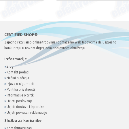
CERTIFIED SHOP®
Zajedno razvijamo online trgovinu i pomažemo web trgovcima da uspješno
konkuriraju u novom digitalnom poslovnom okruženju.
Informacije
»
Blog
»
Kontakt podaci
»
Načini plaćanja
»
Izjava o sigurnosti
»
Politika privatnosti
»
Informacije o tvrtki
»
Uvjeti poslovanja
»
Uvjeti dostave i isporuke
»
Uvjeti povrata i reklamacije
Služba za korisnike
»
Kontaktirajte nas