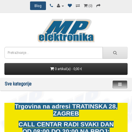
Blog
(0)
0 artikal(a) - 0,00 €
Sve kategorije
Trgovina na adresi
TRATINSKA 28,
ZAGREB
CALL CENTAR RADI SVAKI DAN
OD
08:00 DO 20:00 NA BROJ: