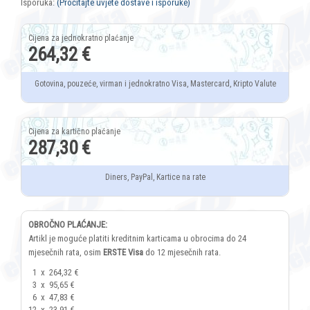
Isporuka:
(Pročitajte uvjete dostave i isporuke)
264,32 €
Gotovina, pouzeće, virman i jednokratno Visa, Mastercard, Kripto Valute
287,30 €
Diners, PayPal, Kartice na rate
OBROČNO PLAĆANJE:
Artikl je moguće platiti kreditnim karticama u obrocima do 24
mjesečnih rata, osim
ERSTE Visa
do 12 mjesečnih rata.
1
x
264,32 €
3
x
95,65 €
6
x
47,83 €
12
x
23,91 €