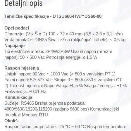
Detaljni opis
Tehničke specifikacije -
DTSU666-HW/YDS60-80
Opći podaci
Dimenzija: (V x Š x D) 100 x 72 x 80 mm (3,9 x 2,8 x 3,1 inča)
Vrsta montaže: DIN35 Šina Težina (uključujući kabele): < 0,5 kg
Napajanje
Tip električne mreže: 3P4W/3P3W Ulazni napon (mrežni
napon): 90 ~ 500 Vac Potrošnja energije: ≤ 1,5 W
Raspon mjerenja
Linijski napon: 90 Vac ~ 1000 Vac (> 500 s vanjskim PT 1)
Fazni napon: 52~577 Vac Struja: 0 ~ 80 A (>80 s vanjskim CT
2) Točnost mjerenja: Napon/struja ±0,5 % Snaga / energija: ±1 %
Frekvencija: ±0,01 Hz
Komunikacija
Sučelje: RS485 Brzina prijenosa podataka:
4800/9600/19200/115200 (zadano 9600 bps) Komunikacijski
protokol: Modbus-RTU
Okoliš
Raspon radne temperature: -25 °C ~ 60 °C Raspon temperature