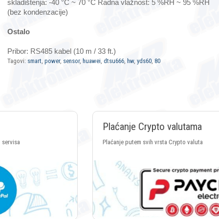
skladištenja: -40 °C ~ 70 °C Radna vlažnost: 5 %RH ~ 95 %RH
(bez kondenzacije)
Ostalo
Pribor: RS485 kabel (10 m / 33 ft.)
Tagovi:
smart
,
power
,
sensor
,
huawei
,
dtsu666
,
hw
,
yds60
,
80
Plaćanje Crypto valutama
Plaćanje putem svih vrsta Crypto valuta