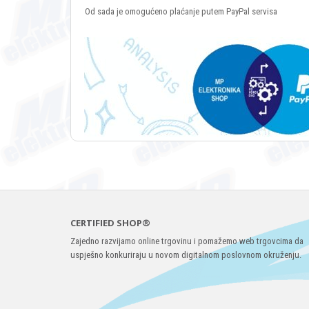
Od sada je omogućeno plaćanje putem PayPal servisa
CERTIFIED SHOP®
Zajedno razvijamo online trgovinu i pomažemo web trgovcima da
uspješno konkuriraju u novom digitalnom poslovnom okruženju.