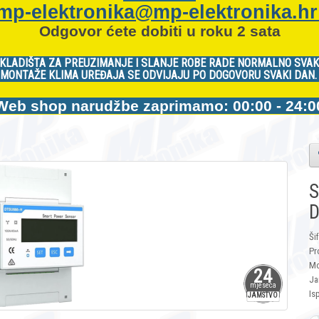
mp-elektronika@mp-elektronika.h
Odgovor ćete dobiti u roku 2 sata
KLADIŠTA ZA PREUZIMANJE I SLANJE ROBE RADE NORMALNO SVAK
MONTAŽE KLIMA UREĐAJA SE ODVIJAJU PO DOGOVORU SVAKI DAN
Web shop narudžbe zaprimamo: 00:00 - 24:0
S
D
Ši
Pr
Mo
24
Ja
mjeseca
Is
JAMSTVO