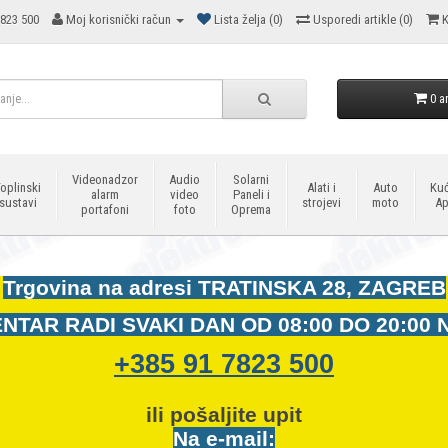
823 500
Moj korisnički račun
Lista želja (0)
Usporedi artikle (0)
K
0 ar
Videonadzor
Audio
Solarni
oplinski
Alati i
Auto
Kuć
alarm
video
Paneli i
sustavi
strojevi
moto
Ap
portafoni
foto
Oprema
Trgovina na adresi
TRATINSKA 28, ZAGREB
NTAR RADI SVAKI DAN OD
08:00 DO 20:00 
+385 91 7823 500
ili pošaljite upit
Na e-mail: