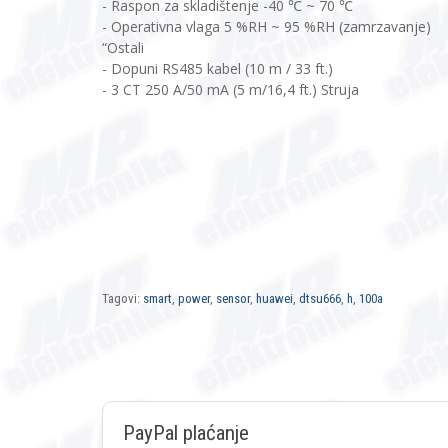
- Raspon za skladištenje -40 ℃ ~ 70 ℃
- Operativna vlaga 5 %RH ~ 95 %RH (zamrzavanje)
“Ostali
- Dopuni RS485 kabel (10 m / 33 ft.)
- 3 CT 250 A/50 mA (5 m/16,4 ft.) Struja
Tagovi:
smart
,
power
,
sensor
,
huawei
,
dtsu666
,
h
,
100a
PayPal plaćanje