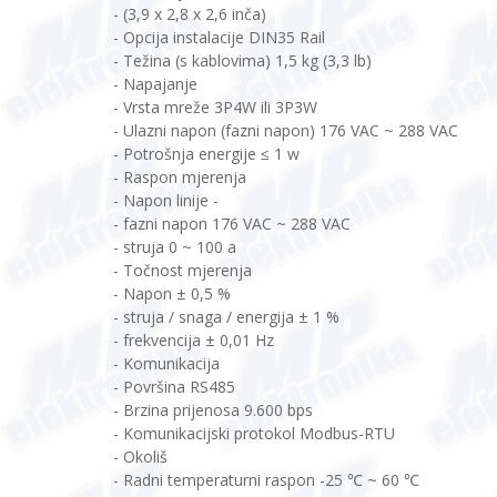
- (3,9 x 2,8 x 2,6 inča)
- Opcija instalacije DIN35 Rail
- Težina (s kablovima) 1,5 kg (3,3 lb)
- Napajanje
- Vrsta mreže 3P4W ili 3P3W
- Ulazni napon (fazni napon) 176 VAC ~ 288 VAC
- Potrošnja energije ≤ 1 w
- Raspon mjerenja
- Napon linije -
- fazni napon 176 VAC ~ 288 VAC
- struja 0 ~ 100 a
- Točnost mjerenja
- Napon ± 0,5 %
- struja / snaga / energija ± 1 %
- frekvencija ± 0,01 Hz
- Komunikacija
- Površina RS485
- Brzina prijenosa 9.600 bps
- Komunikacijski protokol Modbus-RTU
- Okoliš
- Radni temperaturni raspon -25 ℃ ~ 60 ℃