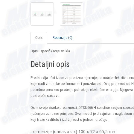
Opis
Recenzije (0)
Opis i specifikacije artikla
Detaljni opis
Predstavlja lični izbor za precizno mjerenje potrošnje električne 
koje nudi vrhunske performanse i pouzdanost. Ovaj proizvod od HUA
potrebno precizno praćenje potrošnje električne energije. Njegov
postojeće sustave.
Osim svoje visoke preciznosti, DTSU666-H se ističe svojom sposob
rješenjem za razne primjene. Ovaj model je dizajniran s naglaskom 
koji traže kvalitetu i izdržljivost u jednom uređaju.
- dimenzije (danas x s x) 100 x 72 x 65,5 mm