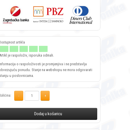
Artikl je raspoloživ, isporuka odmah.
Informacija o raspoloživosti je promjenjiva i ne predstavlja
obvezujuću ponudu. Stanje na webshopu ne mora odgovarati
stanju u poslovnicama.
Količina:
Dodaj u košaricu