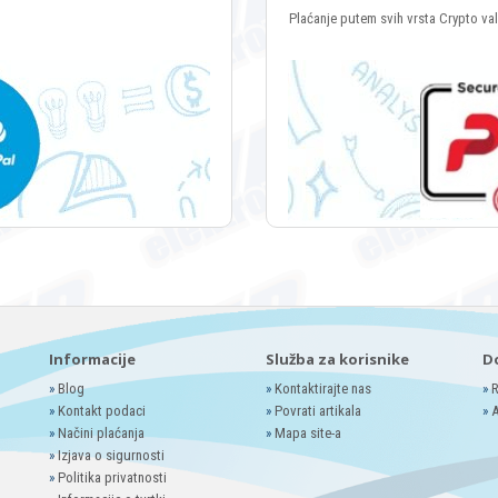
Plaćanje putem svih vrsta Crypto va
Informacije
Služba za korisnike
D
»
Blog
»
Kontaktirajte nas
»
R
»
Kontakt podaci
»
Povrati artikala
»
A
»
Načini plaćanja
»
Mapa site-a
»
Izjava o sigurnosti
»
Politika privatnosti