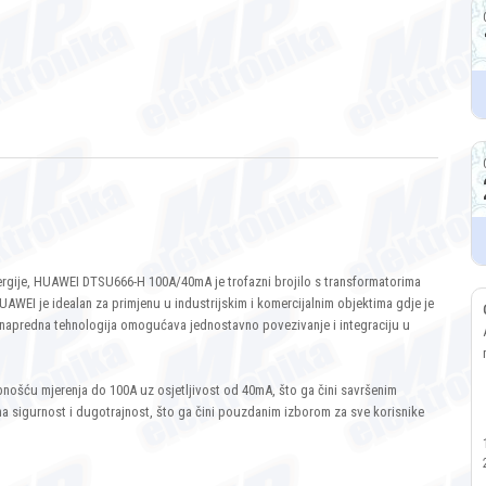
energije, HUAWEI DTSU666-H 100A/40mA je trofazni brojilo s transformatorima
WEI je idealan za primjenu u industrijskim i komercijalnim objektima gdje je
a napredna tehnologija omogućava jednostavno povezivanje i integraciju u
nošću mjerenja do 100A uz osjetljivost od 40mA, što ga čini savršenim
na sigurnost i dugotrajnost, što ga čini pouzdanim izborom za sve korisnike