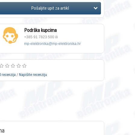
Podrška kupcima
+385 91 7823 500 ili
mp-elektronika@mp-elektronika.hr
0 recenzija
/
Napišite recenziju
ma