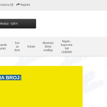
ošarica
(0)
Naplata
tikal(a) - 0,00 €
Najam -
Sve
Montaža
anski
kupovina
za
Ostalo
klima
arati
NA
dom
uređaja
LEASING
NA BROJ: