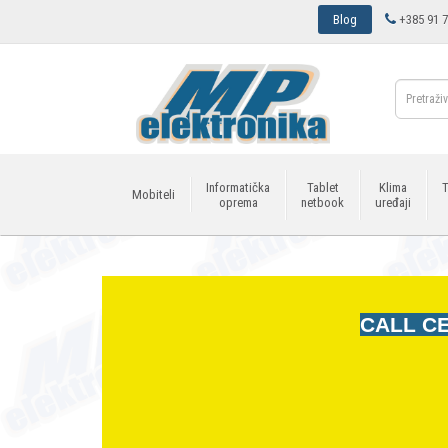
Blog
+385 91 7
Informatička
Tablet
Klima
T
Mobiteli
oprema
netbook
uređaji
CALL CE