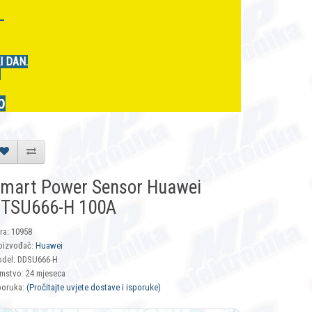
r
I DAN.
.
0
mart Power Sensor Huawei
TSU666-H 100A
fra: 10958
oizvođač:
Huawei
del: DDSU666-H
mstvo: 24 mjeseca
poruka:
(Pročitajte uvjete dostave i isporuke)