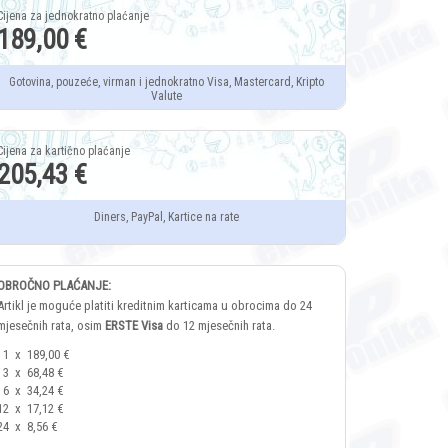
189,00 €
Gotovina, pouzeće, virman i jednokratno Visa, Mastercard, Kripto
Valute
205,43 €
Diners, PayPal, Kartice na rate
OBROČNO PLAĆANJE:
Artikl je moguće platiti kreditnim karticama u obrocima do 24
mjesečnih rata, osim
ERSTE Visa
do 12 mjesečnih rata.
1
x
189,00 €
3
x
68,48 €
6
x
34,24 €
12
x
17,12 €
24
x
8,56 €