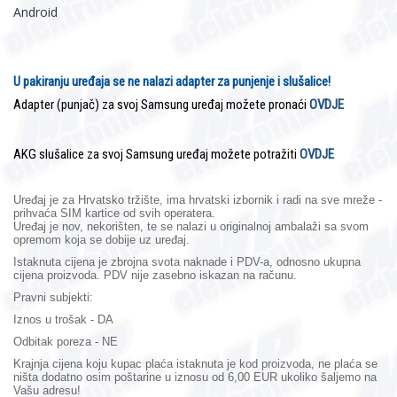
Android
U pakiranju uređaja se ne nalazi adapter za punjenje i slušalice!
Adapter (punjač) za svoj Samsung uređaj možete pronaći
OVDJE
AKG slušalice za svoj Samsung uređaj možete potražiti
OVDJE
Uređaj je za Hrvatsko tržište, ima hrvatski izbornik i radi na sve mreže -
prihvaća SIM kartice od svih operatera.
Uređaj je nov, nekorišten, te se nalazi u originalnoj ambalaži sa svom
opremom koja se dobije uz uređaj.
Istaknuta cijena je zbrojna svota naknade i PDV-a, odnosno ukupna
cijena proizvoda. PDV nije zasebno iskazan na računu.
Pravni subjekti:
Iznos u trošak - DA
Odbitak poreza - NE
Krajnja cijena koju kupac plaća istaknuta je kod proizvoda, ne plaća se
ništa dodatno osim poštarine u iznosu od 6,00 EUR ukoliko šaljemo na
Vašu adresu!