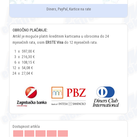
Diners, PayPal, Kartice na rate
OBROČNO PLAĆANJE:
Artikl je moguće platiti kreditnim karticama u obrocima do 24
mjesečnih rata, osim
ERSTE Visa
do 12 mjesečnih rata.
1
x
597,00 €
3
x
216,30 €
6
x
108,15 €
12
x
54,08 €
24
x
27,04 €