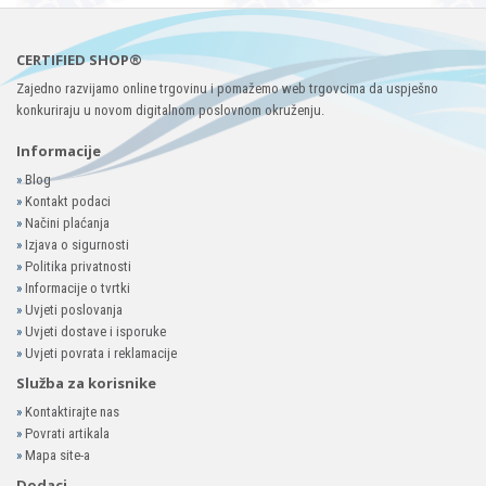
CERTIFIED SHOP®
Zajedno razvijamo online trgovinu i pomažemo web trgovcima da uspješno
konkuriraju u novom digitalnom poslovnom okruženju.
Informacije
»
Blog
»
Kontakt podaci
»
Načini plaćanja
»
Izjava o sigurnosti
»
Politika privatnosti
»
Informacije o tvrtki
»
Uvjeti poslovanja
»
Uvjeti dostave i isporuke
»
Uvjeti povrata i reklamacije
Služba za korisnike
»
Kontaktirajte nas
»
Povrati artikala
»
Mapa site-a
Dodaci