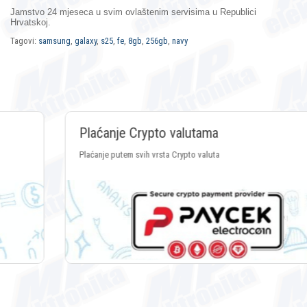
Jamstvo 24 mjeseca
u svim ovlaštenim servisima u Republici
Hrvatskoj.
Tagovi:
samsung
,
galaxy
,
s25
,
fe
,
8gb
,
256gb
,
navy
Plaćanje Crypto valutama
Plaćanje putem svih vrsta Crypto valuta