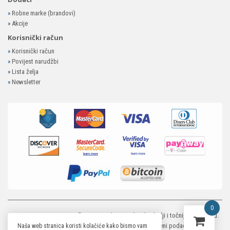
»
Robne marke (brandovi)
»
Akcije
Korisnički račun
»
Korisnički račun
»
Povijest narudžbi
»
Lista želja
»
Newsletter
0
MP-ELEKTRONIKA SHOP
© 2026. Trudimo se dati što bolji i točniji opis i sliku.
Unatoč tome, ne možemo garantirati da su svi navedeni podaci i slike u
Naša web stranica koristi kolačiće kako bismo vam