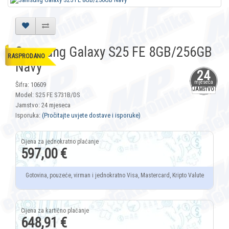
Samsung Galaxy S25 FE 8GB/256GB
RASPRODANO
Navy
24
mjeseca
Šifra: 10609
JAMSTVO
Model: S25 FE S731B/DS
Jamstvo: 24 mjeseca
Isporuka:
(Pročitajte uvjete dostave i isporuke)
597,00 €
Gotovina, pouzeće, virman i jednokratno Visa, Mastercard, Kripto Valute
648,91 €