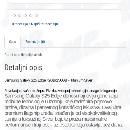
0 recenzija
/
Napišite recenziju
Opis
Recenzije (0)
Opis i specifikacije artikla
Detaljni opis
Samsung Galaxy S25 Edge 12GB/256GB –
Titanium Silver
Revolucija u vašem džepu. Ekskluzivni spoj tehnologije, snage i elegancije.
Samsung Galaxy S25 Edge donosi najnoviju generaciju
mobilne tehnologije u izdanju koje redefinira pojmove
brzine, dizajna i pametnog korisničkog iskustva. Ovaj
ultra-
premium flagship uređaj
izrađen je od
visokokvalitetnog
titanija
u luksuznoj Silver
boji
, te pruža maksimalne
performanse i trajnost – uz estetiku koja ostavlja bez daha.