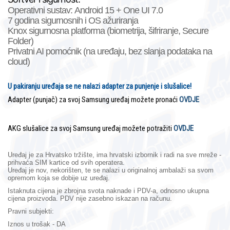
Operativni sustav:
Android 15 + One UI 7.0
7 godina sigurnosnih i OS ažuriranja
Knox sigurnosna platforma (biometrija, šifriranje, Secure
Folder)
Privatni AI pomoćnik (na uređaju, bez slanja podataka na
cloud)
U pakiranju uređaja se ne nalazi adapter za punjenje i slušalice!
Adapter (punjač) za svoj Samsung uređaj možete pronaći
OVDJE
AKG slušalice za svoj Samsung uređaj možete potražiti
OVDJE
Uređaj je za Hrvatsko tržište, ima hrvatski izbornik i radi na sve mreže -
prihvaća SIM kartice od svih operatera.
Uređaj je nov, nekorišten, te se nalazi u originalnoj ambalaži sa svom
opremom koja se dobije uz uređaj.
Istaknuta cijena je zbrojna svota naknade i PDV-a, odnosno ukupna
cijena proizvoda. PDV nije zasebno iskazan na računu.
Pravni subjekti:
Iznos u trošak - DA