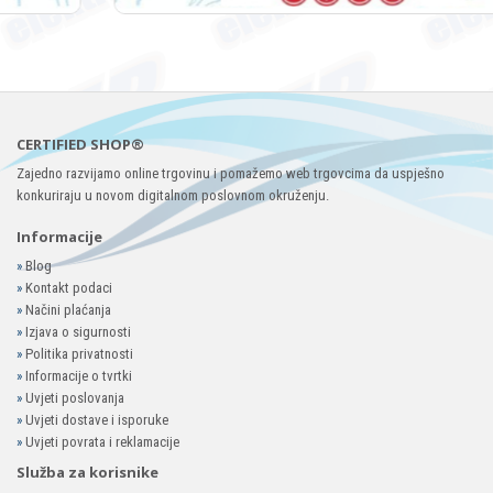
CERTIFIED SHOP®
Zajedno razvijamo online trgovinu i pomažemo web trgovcima da uspješno
konkuriraju u novom digitalnom poslovnom okruženju.
Informacije
»
Blog
»
Kontakt podaci
»
Načini plaćanja
»
Izjava o sigurnosti
»
Politika privatnosti
»
Informacije o tvrtki
»
Uvjeti poslovanja
»
Uvjeti dostave i isporuke
»
Uvjeti povrata i reklamacije
Služba za korisnike