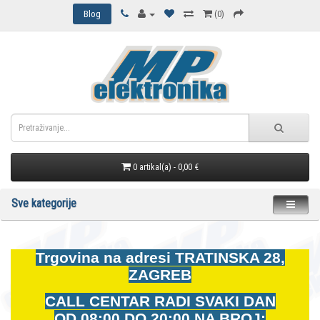
Blog
(0)
0 artikal(a) - 0,00 €
Sve kategorije
Trgovina na adresi
TRATINSKA 28,
ZAGREB
CALL CENTAR RADI SVAKI DAN
OD
08:00 DO 20:00 NA BROJ: