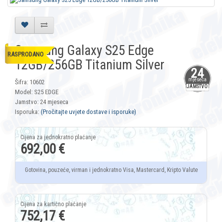
Samsung Galaxy S25 Edge
RASPRODANO
12GB/256GB Titanium Silver
24
mjeseca
Šifra: 10602
JAMSTVO
Model: S25 EDGE
Jamstvo: 24 mjeseca
Isporuka:
(Pročitajte uvjete dostave i isporuke)
692,00 €
Gotovina, pouzeće, virman i jednokratno Visa, Mastercard, Kripto Valute
752,17 €