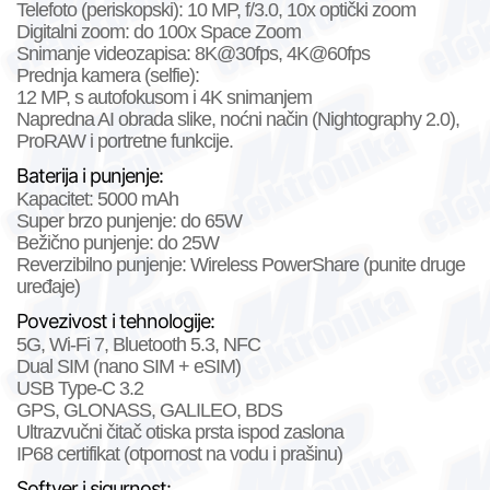
Telefoto (periskopski):
10 MP, f/3.0, 10x optički zoom
Digitalni zoom: do
100x Space Zoom
Snimanje videozapisa:
8K@30fps, 4K@60fps
Prednja kamera (selfie):
12 MP
, s autofokusom i 4K snimanjem
Napredna AI obrada slike, noćni način (Nightography 2.0),
ProRAW i portretne funkcije.
Baterija i punjenje:
Kapacitet:
5000 mAh
Super brzo punjenje:
do 65W
Bežično punjenje:
do 25W
Reverzibilno punjenje: Wireless PowerShare (punite druge
uređaje)
Povezivost i tehnologije:
5G
, Wi-Fi 7, Bluetooth 5.3, NFC
Dual SIM (nano SIM + eSIM)
USB Type-C 3.2
GPS, GLONASS, GALILEO, BDS
Ultrazvučni čitač otiska prsta ispod zaslona
IP68 certifikat (otpornost na vodu i prašinu)
Softver i sigurnost: