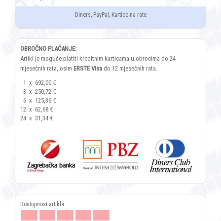
Diners, PayPal, Kartice na rate
OBROČNO PLAĆANJE:
Artikl je moguće platiti kreditnim karticama u obrocima do 24
mjesečnih rata, osim
ERSTE Visa
do 12 mjesečnih rata.
1
x
692,00 €
3
x
250,72 €
6
x
125,36 €
12
x
62,68 €
24
x
31,34 €