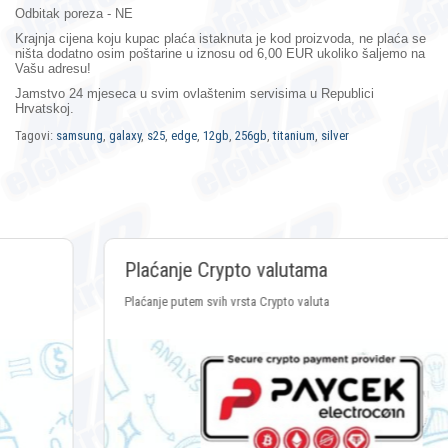
Odbitak poreza - NE
Krajnja cijena koju kupac plaća istaknuta je kod proizvoda, ne plaća se
ništa dodatno osim poštarine u iznosu od 6,00 EUR ukoliko šaljemo na
Vašu adresu!
Jamstvo 24 mjeseca
u svim ovlaštenim servisima u Republici
Hrvatskoj.
Tagovi:
samsung
,
galaxy
,
s25
,
edge
,
12gb
,
256gb
,
titanium
,
silver
Plaćanje Crypto valutama
Plaćanje putem svih vrsta Crypto valuta