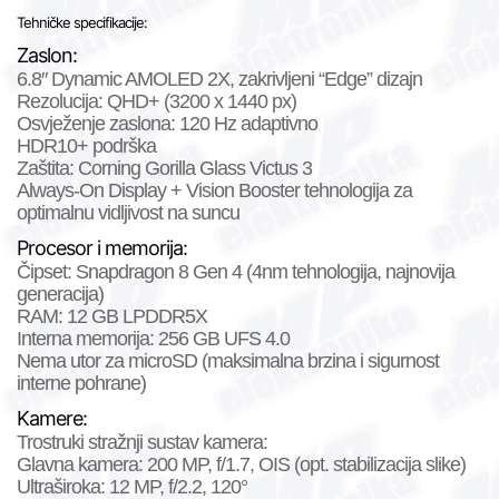
Tehničke specifikacije:
Zaslon:
6.8″ Dynamic AMOLED 2X, zakrivljeni “Edge” dizajn
Rezolucija:
QHD+ (3200 x 1440 px)
Osvježenje zaslona:
120 Hz adaptivno
HDR10+ podrška
Zaštita:
Corning Gorilla Glass Victus 3
Always-On Display + Vision Booster tehnologija za
optimalnu vidljivost na suncu
Procesor i memorija:
Čipset:
Snapdragon 8 Gen 4
(4nm tehnologija, najnovija
generacija)
RAM:
12 GB LPDDR5X
Interna memorija: 256
GB UFS 4.0
Nema utor za microSD (maksimalna brzina i sigurnost
interne pohrane)
Kamere:
Trostruki stražnji sustav kamera:
Glavna kamera:
200 MP, f/1.7, OIS
(opt. stabilizacija slike)
Ultraširoka:
12 MP, f/2.2, 120°