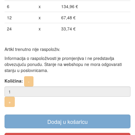
6
x
134,96 €
12
x
67,48 €
24
x
33,74 €
Artikl trenutno nije raspoloživ.
Informacija o raspoloživosti je promjenjiva i ne predstavlja
obvezujuću ponudu. Stanje na webshopu ne mora odgovarati
stanju u poslovnicama.
Količina:
Dodaj u košaricu