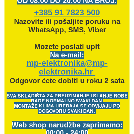
OD
08:00 DO 20:00 NA BROJ:
+385 91 7823 500
Nazovite ili pošaljite poruku na
WhatsApp, SMS, Viber
Mozete
poslati upit
Na e-mail:
mp-elektronika@mp-
elektronika.hr
Odgovor ćete dobiti u roku 2 sata
SVA SKLADIŠTA ZA PREUZIMANJE I SLANJE ROBE
RADE NORMALNO SVAKI DAN.
MONTAŽE KLIMA UREĐAJA SE ODVIJAJU PO
DOGOVORU SVAKI DAN.
Web shop narudžbe zaprimamo:
00:00 - 24:00