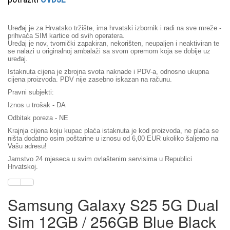
Uređaj je za Hrvatsko tržište, ima hrvatski izbornik i radi na sve mreže -
prihvaća SIM kartice od svih operatera.
Uređaj je nov, tvornički zapakiran, nekorišten, neupaljen i neaktiviran te
se nalazi u originalnoj ambalaži sa svom opremom koja se dobije uz
uređaj.
Istaknuta cijena je zbrojna svota naknade i PDV-a, odnosno ukupna
cijena proizvoda. PDV nije zasebno iskazan na računu.
Pravni subjekti:
Iznos u trošak - DA
Odbitak poreza - NE
Krajnja cijena koju kupac plaća istaknuta je kod proizvoda, ne plaća se
ništa dodatno osim poštarine u iznosu od 6,00 EUR ukoliko šaljemo na
Vašu adresu!
Jamstvo 24 mjeseca
u svim ovlaštenim servisima u Republici
Hrvatskoj.
Samsung Galaxy S25 5G Dual
Sim 12GB / 256GB Blue Black