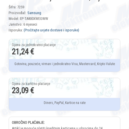
Šifra: 7259
Proizvođač:
Samsung
Model: EP-TA800XWEGWW
Jamstvo: 6 mjeseci
Isporuka:
(Pročitajte uvjete dostave i isporuke)
21,24 €
Gotovina, pouzeće, virman i jednokratno Visa, Mastercard, Kripto Valute
23,09 €
Diners, PayPal, Kartice na rate
OBROČNO PLAĆANJE:
Artikl je moguće platiti kreditnim karticama u obrocima do 24