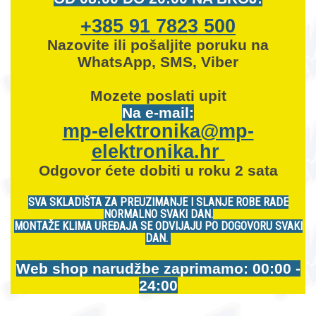
+385 91 7823 500
Nazovite ili pošaljite poruku na
WhatsApp, SMS, Viber
Mozete
poslati upit
Na e-mail:
mp-elektronika@mp-
elektronika.hr
Odgovor ćete dobiti u roku 2 sata
SVA SKLADIŠTA ZA PREUZIMANJE I SLANJE ROBE RADE
NORMALNO SVAKI DAN.
MONTAŽE KLIMA UREĐAJA SE ODVIJAJU PO DOGOVORU SVAKI
DAN.
Web shop narudžbe zaprimamo: 00:00 -
24:00