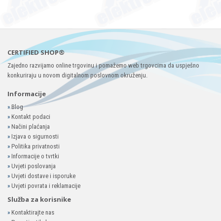
CERTIFIED SHOP®
Zajedno razvijamo online trgovinu i pomažemo web trgovcima da uspješno
konkuriraju u novom digitalnom poslovnom okruženju.
Informacije
»
Blog
»
Kontakt podaci
»
Načini plaćanja
»
Izjava o sigurnosti
»
Politika privatnosti
»
Informacije o tvrtki
»
Uvjeti poslovanja
»
Uvjeti dostave i isporuke
»
Uvjeti povrata i reklamacije
Služba za korisnike
»
Kontaktirajte nas