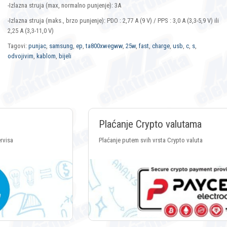
-Izlazna struja (max, normalno punjenje): 3A
-Izlazna struja (maks., brzo punjenje): PDO : 2,77 A (9 V) / PPS : 3,0 A (3,3-5,9 V) ili
2,25 A (3,3-11,0 V)
Tagovi:
punjac
,
samsung
,
ep
,
ta800xwegww
,
25w
,
fast
,
charge
,
usb
,
c
,
s
,
odvojivim
,
kablom
,
bijeli
Plaćanje Crypto valutama
Plaćanje putem svih vrsta Crypto valuta