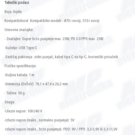
Tehnički podaci
Boja: bijela
Kompatibilnost: Kompatibilni modeli - A70 i noviji, S10 i noviji
Osnovne značajke:
- Značajke: Super brzo punjenje max. 25W, PD 3.0 PPS max. 25W
-Sučelje: USB Type-C
-Sadržaj pakiranja: zidni punjač, ​​kabel tipa C na tip-C, korisnički priručnik
Fizičke specifikacije:
-Duljina kabela: 1 m
-Dimenzija (DxŠxV): 78,1 x 47,4 x 26,2 mm
- Težina: 50 g
Snaga:
-Ulazni napon: 100-240 V
-Izlazni napon (maks., normalno punjenje): 5V
-Izlazni napon (maks., brzo punjenje): PDO: 9V / PPS: 3,3-5,9V ili 3,3-11,0V