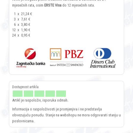
mjesečnih rata, osim
ERSTE Visa
do 12 mjesečnih rata.
1
x
21,24 €
3
x
7,61 €
6
x
3,80 €
12
x
1,90 €
24
x
0,95 €
Artikl je raspoloživ, isporuka odmah.
Informacija o raspoloživosti je promjenjiva i ne predstavlja
obvezujuću ponudu. Stanje na webshopu ne mora odgovarati stanju u
poslovnicama.