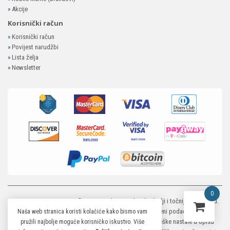
»
Akcije
Korisnički račun
»
Korisnički račun
»
Povijest narudžbi
»
Lista želja
»
Newsletter
0
MP-ELEKTRONIKA SHOP
© 2026. Trudimo se dati što bolji i točniji opis i sliku.
Unatoč tome, ne možemo garantirati da su svi navedeni podaci i slike u
Naša web stranica koristi kolačiće kako bismo vam
potpunosti točni. Ne odgovaramo za eventualne pogreške nastale u opisu
pružili najbolje moguće korisničko iskustvo. Više