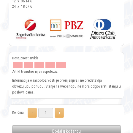
12
x
36,14 €
24
x
18,07 €
Artikl trenutno nije raspoloživ.
Informacija o raspoloživosti je promjenjiva i ne predstavlja
obvezujuću ponudu. Stanje na webshopu ne mora odgovarati stanju u
poslovnicama.
Količina:
Dodaj u košaricu