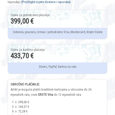
Isporuka:
(Pročitajte uvjete dostave i isporuke)
399,00 €
Gotovina, pouzeće, virman i jednokratno Visa, Mastercard, Kripto Valute
433,70 €
Diners, PayPal, Kartice na rate
OBROČNO PLAĆANJE:
Artikl je moguće platiti kreditnim karticama u obrocima do 24
mjesečnih rata, osim
ERSTE Visa
do 12 mjesečnih rata.
1
x
399,00 €
3
x
144,57 €
6
x
72,28 €