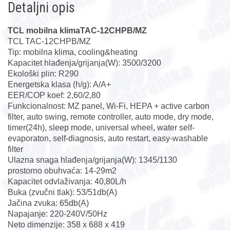
Detaljni opis
TCL mobilna klimaTAC-12CHPB/MZ
TCL TAC-12CHPB/MZ
Tip: mobilna klima, cooling&heating
Kapacitet hlađenja/grijanja(W): 3500/3200
Ekološki plin: R290
Energetska klasa (h/g): A/A+
EER/COP koef: 2,60/2,80
Funkcionalnost: MZ panel, Wi-Fi, HEPA + active carbon
filter, auto swing, remote controller, auto mode, dry mode,
timer(24h), sleep mode, universal wheel, water self-
evaporaton, self-diagnosis, auto restart, easy-washable
filter
Ulazna snaga hlađenja/grijanja(W): 1345/1130
prostorno obuhvaća: 14-29m2
Kapacitet odvlaživanja: 40,80L/h
Buka (zvučni tlak): 53/51db(A)
Jačina zvuka: 65db(A)
Napajanje: 220-240V/50Hz
Neto dimenzije: 358 x 688 x 419