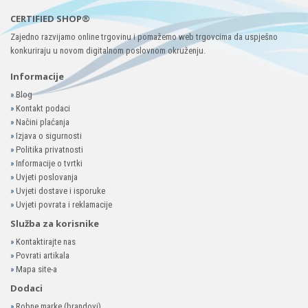
CERTIFIED SHOP®
Zajedno razvijamo online trgovinu i pomažemo web trgovcima da uspješno
konkuriraju u novom digitalnom poslovnom okruženju.
Informacije
»
Blog
»
Kontakt podaci
»
Načini plaćanja
»
Izjava o sigurnosti
»
Politika privatnosti
»
Informacije o tvrtki
»
Uvjeti poslovanja
»
Uvjeti dostave i isporuke
»
Uvjeti povrata i reklamacije
Služba za korisnike
»
Kontaktirajte nas
»
Povrati artikala
»
Mapa site-a
Dodaci
»
Robne marke (brandovi)