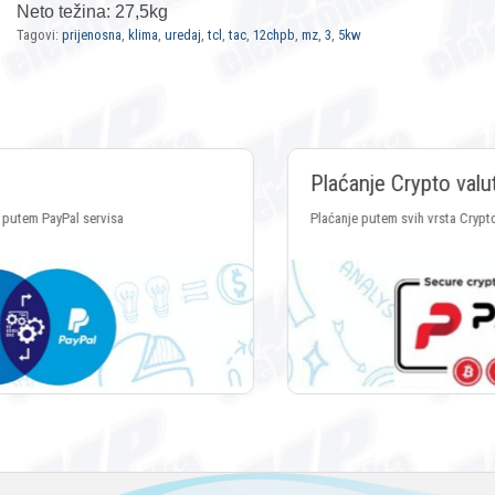
Neto težina: 27,5kg
Tagovi:
prijenosna
,
klima
,
uredaj
,
tcl
,
tac
,
12chpb
,
mz
,
3
,
5kw
Plaćanje Crypto valutama
Plaćanje putem svih vrsta Crypto valuta