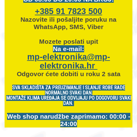
+385 91 7823 500
Nazovite ili pošaljite poruku na
WhatsApp, SMS, Viber
Mozete
poslati upit
Na e-mail:
mp-elektronika@mp-
elektronika.hr
Odgovor ćete dobiti u roku 2 sata
SVA SKLADIŠTA ZA PREUZIMANJE I SLANJE ROBE RADE
NORMALNO SVAKI DAN.
MONTAŽE KLIMA UREĐAJA SE ODVIJAJU PO DOGOVORU SVAKI
DAN.
Web shop narudžbe zaprimamo: 00:00 -
24:00