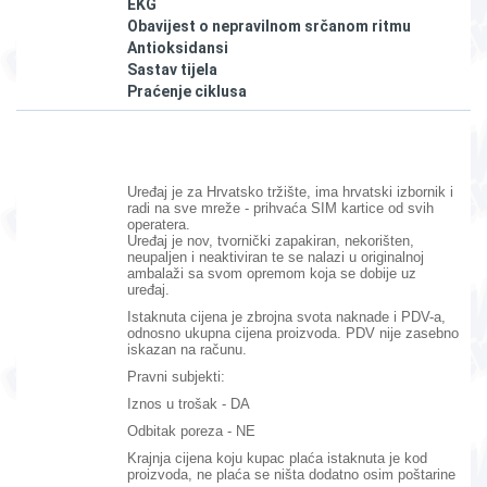
EKG
Obavijest o nepravilnom srčanom ritmu
Antioksidansi
Sastav tijela
Praćenje ciklusa
Uređaj je za Hrvatsko tržište, ima hrvatski izbornik i
radi na sve mreže - prihvaća SIM kartice od svih
operatera.
Uređaj je nov, tvornički zapakiran, nekorišten,
neupaljen i neaktiviran te se nalazi u originalnoj
ambalaži sa svom opremom koja se dobije uz
uređaj.
Istaknuta cijena je zbrojna svota naknade i PDV-a,
odnosno ukupna cijena proizvoda. PDV nije zasebno
iskazan na računu.
Pravni subjekti:
Iznos u trošak - DA
Odbitak poreza - NE
Krajnja cijena koju kupac plaća istaknuta je kod
proizvoda, ne plaća se ništa dodatno osim poštarine