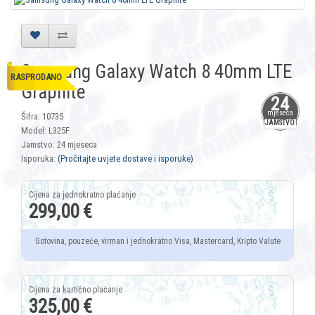
Samsung Galaxy Watch 8 40mm LTE
RASPRODANO
Graphite
24
mjeseca
Šifra: 10735
JAMSTVO
Model: L325F
Jamstvo: 24 mjeseca
Isporuka:
(Pročitajte uvjete dostave i isporuke)
299,00 €
Gotovina, pouzeće, virman i jednokratno Visa, Mastercard, Kripto Valute
325,00 €