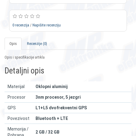
0 recenzija
/
Napišite recenziju
Opis
Recenzije (0)
Opis i specifikacije artikla
Detaljni opis
Materijal
Oklopni aluminij
Procesor
3nm procesor, 5 jezgri
GPS
L1+L5 dvofrekventni GPS
Povezivost
Bluetooth + LTE
Memorija /
2 GB / 32 GB
Pohrana