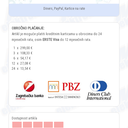
Diners, PayPal, Kartice na rate
OBROČNO PLAĆANJE:
Artikl je moguće platiti kreditnim karticama u obrocima do 24
mjesečnih rata, osim
ERSTE Visa
do 12 mjesečnih rata.
1
x
299,00 €
3
x
108,33 €
6
x
54,17 €
12
x
27,08 €
24
x
13,54 €