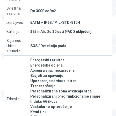
Svjetlina
Do 3000 cd/m2
zaslona
Izdržljivost
5ATM + IP68 / MIL-STD-810H
Baterija
325 mAh; Do 30 sati (*AOD uključen)
Sigurnost
i hitne
SOS / Detekcija pada
situacije
Energetski rezultat
Energetska ocjena
Apneja u snu, neoznačena
Savjeti za spavanje
Upozorenje na visoki stres
Trener trčanja
Personalizirana zona otkucaja srca
Personalizirani prag funkcionalne snage
Zdravlje
Indeks AGE-ova
Vaskularno opterećenje
Krvni tlak