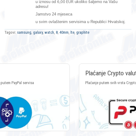
6,00 EUR
u iznosu od
ukoliko šaljemo na Vašu
adresu!
Jamstvo 24 mjeseca
u svim ovlaštenim servisima u Republici Hrvatskoj.
Tagovi:
samsung
,
galaxy
,
watch
,
8
,
40mm
,
lte
,
graphite
Plaćanje Crypto valutama
Plaćanje putem svih vrsta Crypto valuta