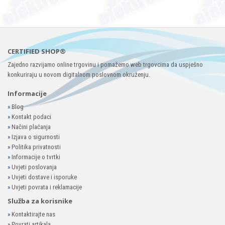
CERTIFIED SHOP®
Zajedno razvijamo online trgovinu i pomažemo web trgovcima da uspješno
konkuriraju u novom digitalnom poslovnom okruženju.
Informacije
»
Blog
»
Kontakt podaci
»
Načini plaćanja
»
Izjava o sigurnosti
»
Politika privatnosti
»
Informacije o tvrtki
»
Uvjeti poslovanja
»
Uvjeti dostave i isporuke
»
Uvjeti povrata i reklamacije
Služba za korisnike
»
Kontaktirajte nas
»
Povrati artikala