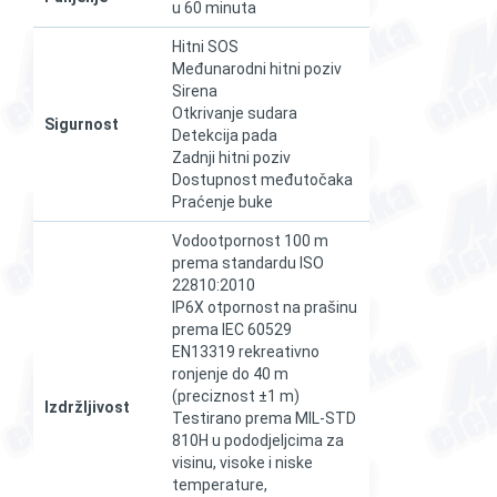
u 60 minuta
Hitni SOS
Međunarodni hitni poziv
Sirena
Otkrivanje sudara
Sigurnost
Detekcija pada
Zadnji hitni poziv
Dostupnost međutočaka
Praćenje buke
Vodootpornost 100 m
prema standardu ISO
22810:2010
IP6X otpornost na prašinu
prema IEC 60529
EN13319 rekreativno
ronjenje do 40 m
(preciznost ±1 m)
Izdržljivost
Testirano prema MIL-STD
810H u pododjeljcima za
visinu, visoke i niske
temperature,