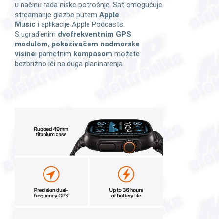
u načinu rada niske potrošnje. Sat omogućuje
streamanje glazbe putem
Apple
Music
i aplikacije Apple Podcasts.
S ugrađenim
dvofrekventnim GPS
modulom
,
pokazivačem nadmorske
visine
i pametnim
kompasom
možete
bezbrižno ići na duga planinarenja.