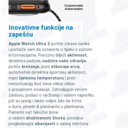
Inovativne funkcije na
zapešću
Apple Watch Ultra 2
potiče zdrave navike
i pomaže vam da ostanete u tijeku s važnim
informacijama. Precizno bilježi
aktivnost
,
detektira padove,
nadzire vaše zdravlje
,
potiče
kretanje
, prati
otkucaje srca
,
automatski detektira sportsku aktivnost,
mjeri
tjelesnu temperaturu
i prati
menstruaciju kod žena ciklus ciklus
s procjenom ovulacije. Zahvaljujući većem
zaslonu, podaci o vježbanju i vašem napretku
još su jasniji i lakše vidljivi, bilo da trčite
u šumi, plivate ili planinarite u planinama.
Pametni sat također brine
o vašem
društvenom životu
: povoljno
pregledavajte
obavijesti
s vašeg telefona