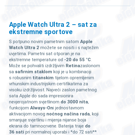
Apple Watch Ultra 2 – sat za
ekstremne sportove
S potpuno novim pametnim satom
Apple
Watch Ultra 2
možete se nositi i s najtežim
uvjetima. Pametni sat otporan je na
ekstremne temperature od
-20 do 55 °C
.
Može se pohvaliti izdržljivim
Retina
zaslonom
sa
safirnim staklom
koji je u kombinaciji
s robusnim
titanskim
tijelom opremljenim
vrhunskim industrijskim certifikatima za
visoku izdržljivost. Najveći zaslon pametnog
sata Apple do sada impresionira
nevjerojatnom svjetlinom
do 3000 nita
,
funkcijom
Always-On
i jednostavnom
aktivacijom novog
noćnog načina rada
, koji
smanjuje svjetlinu i mijenja nijanse boja
ekrana do tamnocrvene. Baterija traje
do
36 sati
pri normalnoj uporabi i *do 72 sati**