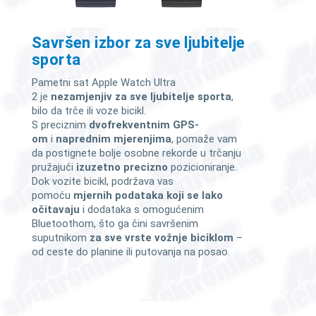
Savršen izbor za sve ljubitelje
sporta
Pametni sat Apple Watch Ultra
2 je
nezamjenjiv za sve ljubitelje sporta
,
bilo da trče ili voze bicikl.
S preciznim
dvofrekventnim GPS-
om
i
naprednim mjerenjima
, pomaže vam
da postignete bolje osobne rekorde u trčanju
pružajući
izuzetno precizno
pozicioniranje.
Dok vozite bicikl, podržava vas
pomoću
mjernih podataka koji se lako
očitavaju
i dodataka s omogućenim
Bluetoothom, što ga čini savršenim
suputnikom
za sve vrste vožnje biciklom
–
od ceste do planine ili putovanja na posao.