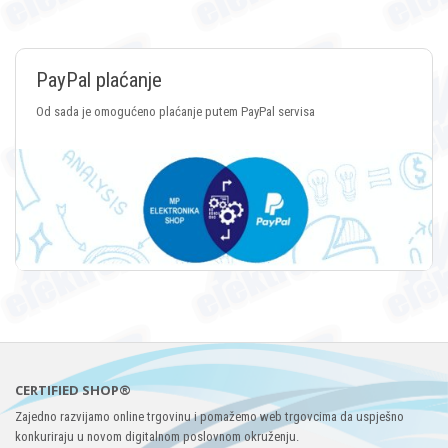
nje
Plaćanje Cry
no plaćanje putem PayPal servisa
Plaćanje putem svih
CERTIFIED SHOP®
Zajedno razvijamo online trgovinu i pomažemo web trgovcima da uspješno
konkuriraju u novom digitalnom poslovnom okruženju.