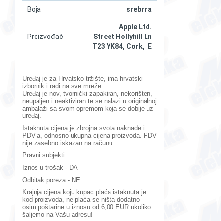
Boja
srebrna
Apple Ltd.
Proizvođač
Street Hollyhill Ln
T23 YK84, Cork, IE
Uređaj je za Hrvatsko tržište, ima hrvatski
izbornik i radi na sve mreže.
Uređaj je nov,
tvornički zapakiran,
nekorišten,
neupaljen i neaktiviran te se nalazi u originalnoj
ambalaži sa svom opremom koja se dobije uz
uređaj.
Istaknuta cijena je zbrojna svota naknade i
PDV-a, odnosno ukupna cijena proizvoda. PDV
nije zasebno iskazan na računu.
Pravni subjekti:
Iznos u trošak - DA
Odbitak poreza - NE
Krajnja cijena koju kupac plaća istaknuta je
kod proizvoda, ne plaća se ništa dodatno
osim poštarine u iznosu od 6,00 EUR ukoliko
šaljemo na Vašu adresu!