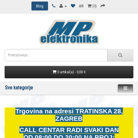
Blog
(0)
0 artikal(a) - 0,00 €
Sve kategorije
Trgovina na adresi
TRATINSKA 28,
ZAGREB
CALL CENTAR RADI SVAKI DAN
OD
08:00 DO 20:00 NA BROJ: