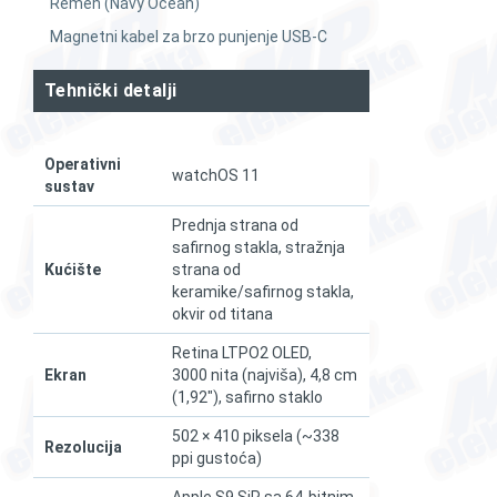
Remen (Navy Ocean)
Magnetni kabel za brzo punjenje USB-C
Tehnički detalji
Operativni
watchOS 11
sustav
Prednja strana od
safirnog stakla, stražnja
Kućište
strana od
keramike/safirnog stakla,
okvir od titana
Retina LTPO2 OLED,
Ekran
3000 nita (najviša), 4,8 cm
(1,92"), safirno staklo
502 × 410 piksela (~338
Rezolucija
ppi gustoća)
Apple S9 SiP sa 64-bitnim