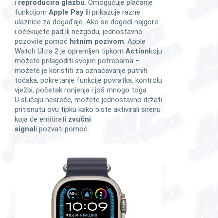
i
reproducira glazbu
. Omogućuje plaćanje
funkcijom
Apple Pay
ili prikazuje razne
ulaznice za događaje. Ako se dogodi najgore
i očekujete pad ili nezgodu, jednostavno
pozovite pomoć
hitnim pozivom
. Apple
Watch Ultra 2 je opremljen tipkom
Action
koju
možete prilagoditi svojim potrebama –
možete je koristiti za označavanje putnih
točaka, pokretanje funkcije povratka, kontrolu
vježbi, početak ronjenja i još mnogo toga.
U slučaju nesreće, možete jednostavno držati
pritisnutu ovu tipku kako biste aktivirali sirenu
koja će emitirati
zvučni
signal
i pozvati pomoć.