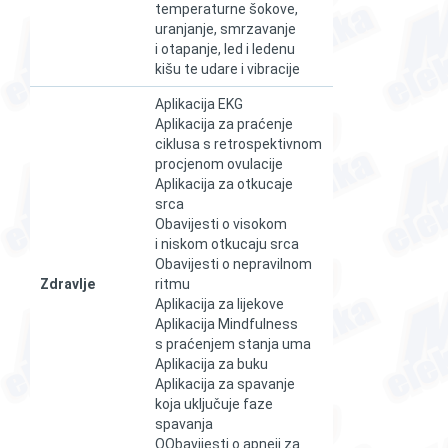
temperaturne šokove,
uranjanje, smrzavanje
i otapanje, led i ledenu
kišu te udare i vibracije
Aplikacija EKG
Aplikacija za praćenje
ciklusa s retrospektivnom
procjenom ovulacije
Aplikacija za otkucaje
srca
Obavijesti o visokom
i niskom otkucaju srca
Obavijesti o nepravilnom
Zdravlje
ritmu
Aplikacija za lijekove
Aplikacija Mindfulness
s praćenjem stanja uma
Aplikacija za buku
Aplikacija za spavanje
koja uključuje faze
spavanja
OObavijesti o apneji za