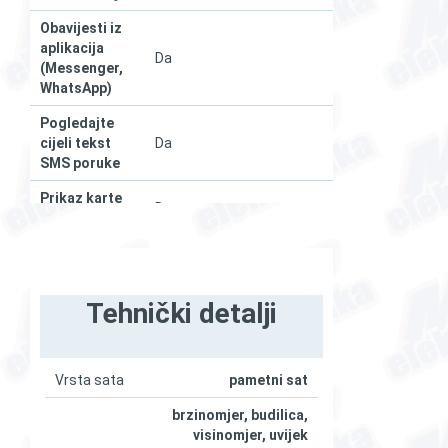
Obavijesti iz
aplikacija
Da
(Messenger,
WhatsApp)
Pogledajte
cijeli tekst
Da
SMS poruke
Prikaz karte
Da
na zaslonu
Beskontaktno
Da (Apple Pay)
plaćanje
Tehnički detalji
Dimenzije
49 × 44 × 14,4 mm
Masa
61,4 g
Prirodni titan – Natural
Vrsta sata
pametni sat
Boja
Titanium
brzinomjer, budilica,
Navy Ocean Band remen,
visinomjer, uvijek