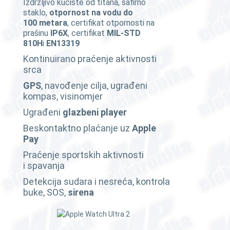
Izdržljivo kućište od titana, safirno
staklo,
otpornost na vodu do
100 metara
, certifikat otpornosti na
prašinu
IP6X
, certifikat
MIL-STD
810H
i
EN13319
Kontinuirano praćenje aktivnosti
srca
GPS
, navođenje cilja, ugrađeni
kompas, visinomjer
Ugrađeni
glazbeni player
Beskontaktno plaćanje uz
Apple
Pay
Praćenje sportskih aktivnosti
i spavanja
Detekcija sudara i nesreća, kontrola
buke, SOS,
sirena