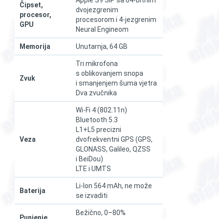
Čipset,
dvojezgrenim
procesor,
procesorom i 4-jezgrenim
GPU
Neural Engineom
Memorija
Unutarnja, 64 GB
Tri mikrofona
s oblikovanjem snopa
Zvuk
i smanjenjem šuma vjetra
Dva zvučnika
Wi-Fi 4 (802.11n)
Bluetooth 5.3
L1+L5 precizni
Veza
dvofrekventni GPS (GPS,
GLONASS, Galileo, QZSS
i BeiDou)
LTE i UMTS
Li-Ion 564 mAh, ne može
Baterija
se izvaditi
Bežično, 0–80%
Punjenje