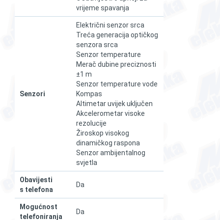
vrijeme spavanja
Električni senzor srca
Treća generacija optičkog
senzora srca
Senzor temperature
Merač dubine preciznosti
±1 m
Senzor temperature vode
Senzori
Kompas
Altimetar uvijek uključen
Akcelerometar visoke
rezolucije
Žiroskop visokog
dinamičkog raspona
Senzor ambijentalnog
svjetla
Obavijesti
Da
s telefona
Mogućnost
Da
telefoniranja