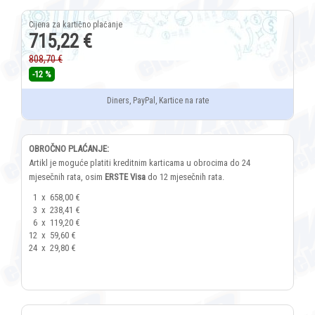
715,22 €
808,70 €
-12 %
Diners, PayPal, Kartice na rate
OBROČNO PLAĆANJE:
Artikl je moguće platiti kreditnim karticama u obrocima do 24
mjesečnih rata, osim
ERSTE Visa
do 12 mjesečnih rata.
1
x
658,00 €
3
x
238,41 €
6
x
119,20 €
12
x
59,60 €
24
x
29,80 €