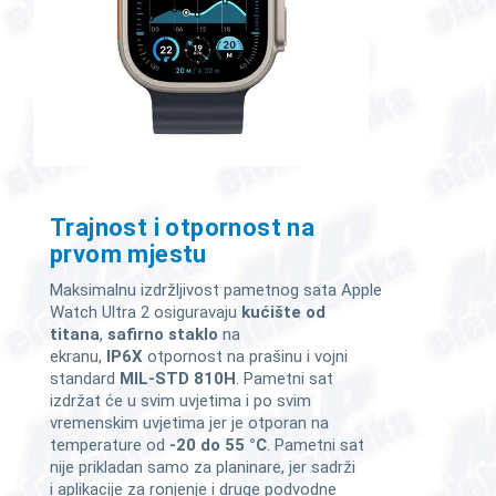
Trajnost i otpornost na
prvom mjestu
Maksimalnu izdržljivost pametnog sata Apple
Watch Ultra 2 osiguravaju
kućište od
titana
,
safirno staklo
na
ekranu,
IP6X
otpornost na prašinu i vojni
standard
MIL-STD 810H
. Pametni sat
izdržat će u svim uvjetima i po svim
vremenskim uvjetima jer je otporan na
temperature od
-20 do 55 °C
. Pametni sat
nije prikladan samo za planinare, jer sadrži
i aplikacije za ronjenje i druge podvodne