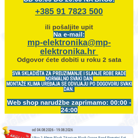
+385 91 7823 500
ili pošaljite upit
Na e-mail:
mp-elektronika@mp-
elektronika.hr
Odgovor ćete dobiti u roku 2 sata
SVA SKLADIŠTA ZA PREUZIMANJE I SLANJE ROBE RADE
NORMALNO SVAKI DAN.
MONTAŽE KLIMA UREĐAJA SE ODVIJAJU PO DOGOVORU SVAKI
DAN.
Web shop narudžbe zaprimamo: 00:00 -
24:00
od 04.08.2026 - 19.08.2026