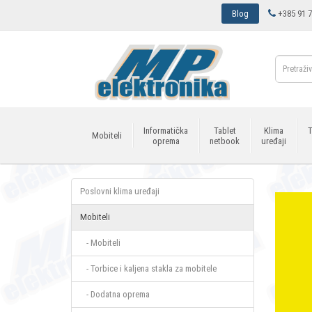
Blog
+385 91 7
Informatička
Tablet
Klima
T
Mobiteli
oprema
netbook
uređaji
Poslovni klima uređaji
Mobiteli
- Mobiteli
- Torbice i kaljena stakla za mobitele
- Dodatna oprema