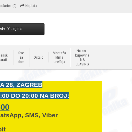
ošarica
(0)
Naplata
tikal(a) - 0,00 €
Najam -
Sve
Montaža
anski
kupovina
za
Ostalo
klima
arati
NA
dom
uređaja
LEASING
A 28, ZAGREB
:00 DO 20:00 NA BROJ:
500
hatsApp, SMS, Viber
it