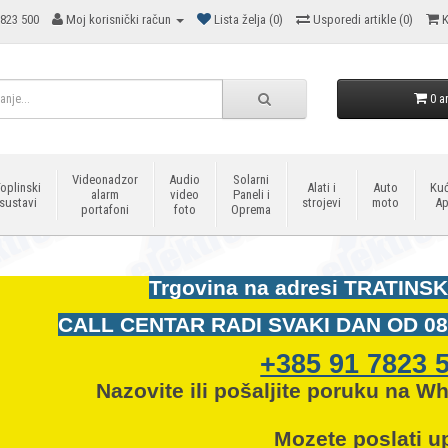
823 500
Moj korisnički račun
Lista želja (0)
Usporedi artikle (0)
K
0 ar
Videonadzor
Audio
Solarni
oplinski
Alati i
Auto
Kuć
alarm
video
Paneli i
sustavi
strojevi
moto
Ap
portafoni
foto
Oprema
Trgovina na adresi
TRATINSK
CALL CENTAR RADI SVAKI DAN OD
08
+385 91 7823 
Nazovite ili pošaljite poruku na W
Mozete
poslati up