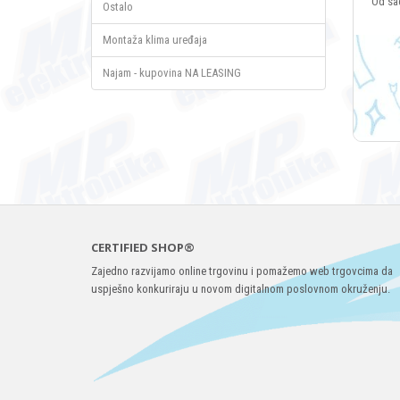
Od sa
Ostalo
Montaža klima uređaja
Najam - kupovina NA LEASING
CERTIFIED SHOP®
Zajedno razvijamo online trgovinu i pomažemo web trgovcima da
uspješno konkuriraju u novom digitalnom poslovnom okruženju.