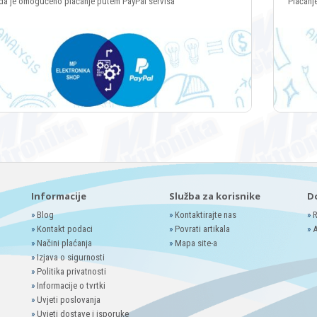
da je omogućeno plaćanje putem PayPal servisa
Plaćanj
Informacije
Služba za korisnike
D
»
Blog
»
Kontaktirajte nas
»
R
»
Kontakt podaci
»
Povrati artikala
»
A
»
Načini plaćanja
»
Mapa site-a
»
Izjava o sigurnosti
»
Politika privatnosti
»
Informacije o tvrtki
»
Uvjeti poslovanja
»
Uvjeti dostave i isporuke