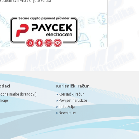
e putem svih vrsta Crypto valuta
odaci
Korisnički račun
obne marke (brandovi)
»
Korisnički račun
kcije
»
Povijest narudžbi
»
Lista želja
»
Newsletter