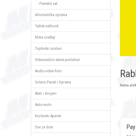
- Pametni sat
Informatička oprema
Tablet-netbook
Klima uređaji
Toplinski sustavi
Videonadzor-alarm-portafoni
Rabl
Audio-video-foto
Solarni Paneli i Oprema
Nema artik
Alati i strojevi
Auto-moto
Kućanski Aparati
Pay
Sve za dom