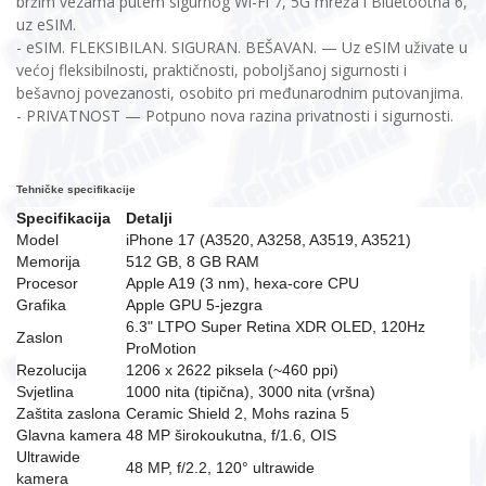
bržim vezama putem sigurnog Wi-Fi 7, 5G mreža i Bluetootha 6,
uz eSIM.
- eSIM. FLEKSIBILAN. SIGURAN. BEŠAVAN. — Uz eSIM uživate u
većoj fleksibilnosti, praktičnosti, poboljšanoj sigurnosti i
bešavnoj povezanosti, osobito pri međunarodnim putovanjima.
- PRIVATNOST — Potpuno nova razina privatnosti i sigurnosti.
Tehničke specifikacije
Specifikacija
Detalji
Model
iPhone 17 (A3520, A3258, A3519, A3521)
Memorija
512 GB, 8 GB RAM
Procesor
Apple A19 (3 nm), hexa-core CPU
Grafika
Apple GPU 5-jezgra
6.3" LTPO Super Retina XDR OLED, 120Hz
Zaslon
ProMotion
Rezolucija
1206 x 2622 piksela (~460 ppi)
Svjetlina
1000 nita (tipična), 3000 nita (vršna)
Zaštita zaslona
Ceramic Shield 2, Mohs razina 5
Glavna kamera
48 MP širokoukutna, f/1.6, OIS
Ultrawide
48 MP, f/2.2, 120° ultrawide
kamera