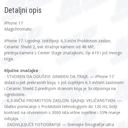
Detaljni opis
iPhone 17
Magichromatic.
iPhone 17. Ugodniji. Izdržljiviji. 6,3-inčni ProMotion zaslon,
Ceramic Shield 2, sve stražnje kamere od 48 MP,
prednja kamera s Center Stage značajkom, čip A19 i još mnogo
toga.
Ključne značajke
- STVOREN DA ODUŠEVI. GRAĐEN DA TRAJE. — iPhone 17
dolazi u pet prekrasnih boja, s još svjetlijim 6,3-inčnim zaslonom
i Ceramic Shield 2 prednjom stranom koja je 3x otpornija na
ogrebotine.
- 6,3-INČNI PROMOTION ZASLON. SJAJNIJI. VELIČANSTVEN. —
Glatko pomicanje s ProMotion tehnologijom do 120 Hz, bolji
kontrast na otvorenom s 3000 nita vršne svjetline i 33% manje
odsjaja.
- ZADIVLJUJUĆE FOTOGRAFIJE — Snimajte fotografije ultra