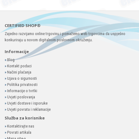
CERTIFIED SHOP®
Zajedno razvijamo online trgovinu i pomažemo web trgovcima da uspješno
konkuriraju u novom digitalnom poslovnom okruženju.
Informacije
»
Blog
»
Kontakt podaci
»
Načini plaćanja
»
Izjava o sigurnosti
»
Politika privatnosti
»
Informacije o tvrtki
»
Uvjeti poslovanja
»
Uvjeti dostave i isporuke
»
Uvjeti povrata i reklamacije
Služba za korisnike
»
Kontaktirajte nas
»
Povrati artikala
»
Mapa site-a