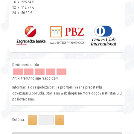
6
x
225,54 €
12
x
112,77 €
24
x
56,39 €
Artikl trenutno nije raspoloživ.
Informacija o raspoloživosti je promjenjiva i ne predstavlja
obvezujuću ponudu. Stanje na webshopu ne mora odgovarati stanju u
poslovnicama.
Količina: