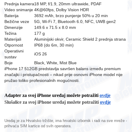
Prednja kamera
18 MP, f/1.9, 20mm ultrawide, PDAF
Video snimanje
4K@60fps, Dolby Vision HDR
Baterija
3692 mAh, brzo punjenje 50% u 20 min
Bežične veze
5G, Wi-Fi 7, Bluetooth 6.0, NFC, UWB gen2
Dimenzije
149.6 x 71.5 x 8.0 mm
Težina
177 g
Materijali
Aluminijski okvir, Ceramic Shield 2 prednja strana
Otpornost
IP68 (do 6m, 30 min)
Operativni
iOS 26
sustav
Boje
Black, White, Mist Blue
iPhone 17 512GB predstavlja savršen balans između premium
značajki i pristupačnosti – nikad prije osnovni iPhone model nije
pružao toliko profesionalnih mogućnosti.
Adapter za svoj iPhone uređaj možete potražiti
ovdje
Slušalice za svoj iPhone uređaj možete potražiti
ovdje
Uređaj je za Hrvatsko tržište, ima hrvatski izbornik i radi na sve mreže -
prihvaća SIM kartice od svih operatera.