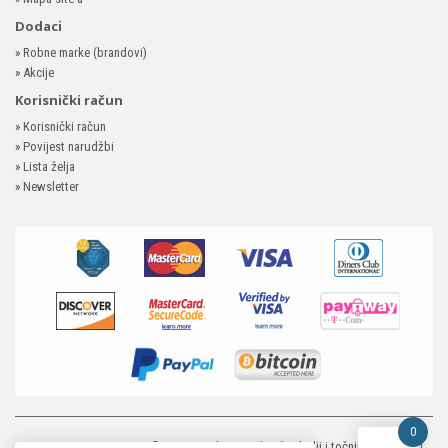
Dodaci
»
Robne marke (brandovi)
»
Akcije
Korisnički račun
»
Korisnički račun
»
Povijest narudžbi
»
Lista želja
»
Newsletter
0
MP-ELEKTRONIKA SHOP
© 2026. Trudimo se dati što bolji i točniji opis i sliku.