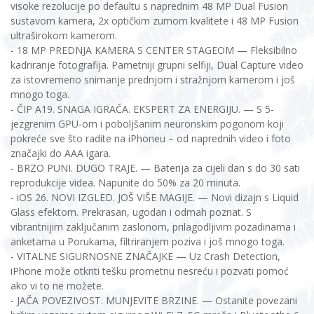
visoke rezolucije po defaultu s naprednim 48 MP Dual Fusion
sustavom kamera, 2x optičkim zumom kvalitete i 48 MP Fusion
ultraširokom kamerom.
- 18 MP PREDNJA KAMERA S CENTER STAGEOM — Fleksibilno
kadriranje fotografija. Pametniji grupni selfiji, Dual Capture video
za istovremeno snimanje prednjom i stražnjom kamerom i još
mnogo toga.
- ČIP A19. SNAGA IGRAČA. EKSPERT ZA ENERGIJU. — S 5-
jezgrenim GPU-om i poboljšanim neuronskim pogonom koji
pokreće sve što radite na iPhoneu – od naprednih video i foto
značajki do AAA igara.
- BRZO PUNI. DUGO TRAJE. — Baterija za cijeli dan s do 30 sati
reprodukcije videa. Napunite do 50% za 20 minuta.
- iOS 26. NOVI IZGLED. JOŠ VIŠE MAGIJE. — Novi dizajn s Liquid
Glass efektom. Prekrasan, ugodan i odmah poznat. S
vibrantnijim zaključanim zaslonom, prilagodljivim pozadinama i
anketama u Porukama, filtriranjem poziva i još mnogo toga.
- VITALNE SIGURNOSNE ZNAČAJKE — Uz Crash Detection,
iPhone može otkriti tešku prometnu nesreću i pozvati pomoć
ako vi to ne možete.
- JAČA POVEZIVOST. MUNJEVITE BRZINE. — Ostanite povezani