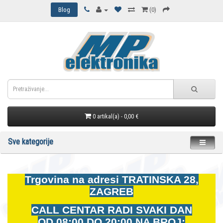
Blog
(0)
0 artikal(a) - 0,00 €
Sve kategorije
Trgovina na adresi
TRATINSKA 28,
ZAGREB
CALL CENTAR RADI SVAKI DAN
OD
08:00 DO 20:00 NA BROJ: